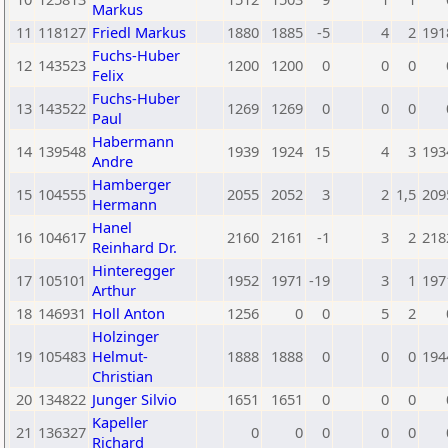
Markus
11
118127
Friedl Markus
1880
1885
-5
4
2
191
Fuchs-Huber
12
143523
1200
1200
0
0
0
Felix
Fuchs-Huber
13
143522
1269
1269
0
0
0
Paul
Habermann
14
139548
1939
1924
15
4
3
193
Andre
Hamberger
15
104555
2055
2052
3
2
1,5
209
Hermann
Hanel
16
104617
2160
2161
-1
3
2
218
Reinhard Dr.
Hinteregger
17
105101
1952
1971
-19
3
1
197
Arthur
18
146931
Holl Anton
1256
0
0
5
2
Holzinger
19
105483
Helmut-
1888
1888
0
0
0
194
Christian
20
134822
Junger Silvio
1651
1651
0
0
0
Kapeller
21
136327
0
0
0
0
0
Richard