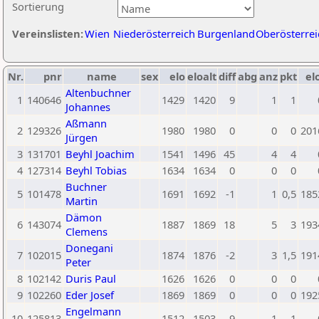
Sortierung
Vereinslisten:
Wien
Niederösterreich
Burgenland
Oberösterrei
Nr.
pnr
name
sex
elo
eloalt
diff
abg
anz
pkt
el
Altenbuchner
1
140646
1429
1420
9
1
1
Johannes
Aßmann
2
129326
1980
1980
0
0
0
201
Jürgen
3
131701
Beyhl Joachim
1541
1496
45
4
4
4
127314
Beyhl Tobias
1634
1634
0
0
0
Buchner
5
101478
1691
1692
-1
1
0,5
185
Martin
Dämon
6
143074
1887
1869
18
5
3
193
Clemens
Donegani
7
102015
1874
1876
-2
3
1,5
191
Peter
8
102142
Duris Paul
1626
1626
0
0
0
9
102260
Eder Josef
1869
1869
0
0
0
192
Engelmann
10
125813
1512
1503
9
1
1