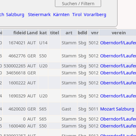
ch
Salzburg
Steiermark
Kärnten
Tirol
Vorarlberg
oi
fideid
Land
kat
titel
art
bdld
vnr
verein
0
1674021
AUT
U14
Stamm
Sbg
5012
Oberndorf/Laufe
6
4662776
GER
S50
Stamm
Sbg
5012
Oberndorf/Laufe
0
530002265
AUT
U20
Stamm
Sbg
5012
Oberndorf/Laufe
0
34656618
GER
Stamm
Sbg
5012
Oberndorf/Laufe
2
1600222
AUT
Stamm
Sbg
5012
Oberndorf/Laufe
4
1690329
AUT
U20
Stamm
Sbg
5012
Oberndorf/Laufe
4
4620020
GER
S65
Gast
Sbg
5011
Mozart Salzburg
0
0
AUT
S65
Stamm
Sbg
5012
Oberndorf/Laufe
5
1600400
AUT
S50
Stamm
Sbg
5012
Oberndorf/Laufe
0
530002257
AUT
Stamm
Sbg
5012
Oberndorf/Laufe