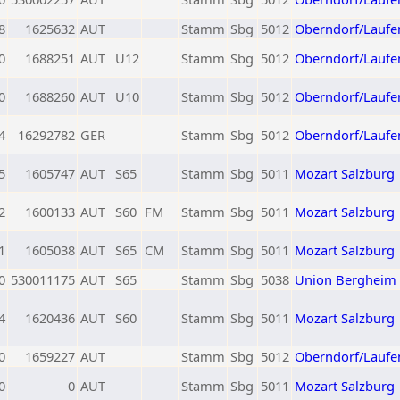
8
1625632
AUT
Stamm
Sbg
5012
Oberndorf/Laufe
0
1688251
AUT
U12
Stamm
Sbg
5012
Oberndorf/Laufe
0
1688260
AUT
U10
Stamm
Sbg
5012
Oberndorf/Laufe
4
16292782
GER
Stamm
Sbg
5012
Oberndorf/Laufe
5
1605747
AUT
S65
Stamm
Sbg
5011
Mozart Salzburg
2
1600133
AUT
S60
FM
Stamm
Sbg
5011
Mozart Salzburg
1
1605038
AUT
S65
CM
Stamm
Sbg
5011
Mozart Salzburg
0
530011175
AUT
S65
Stamm
Sbg
5038
Union Bergheim
4
1620436
AUT
S60
Stamm
Sbg
5011
Mozart Salzburg
0
1659227
AUT
Stamm
Sbg
5012
Oberndorf/Laufe
0
0
AUT
Stamm
Sbg
5011
Mozart Salzburg