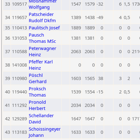
Moßhammer
33
109517
1547
1579
-32
6
1,5
173
Wolfgang
Patscheider
34
119657
1389
1438
-49
4
0,5
Rudolf Dkfm
35
110413
Paulitsch Josef
1889
1889
0
0
0
Pausch
36
131053
1381
1381
0
0
0
Thomas MSc
Peterwagner
37
110588
2063
2063
0
0
0
211
Heinz
Pfeffer Karl
38
141008
0
0
0
0
0
Heinz
Pöschl
39
110980
1603
1565
38
3
2
Gerhard
Proksch
40
119440
1539
1554
-15
2
0,5
Thomas
Pronold
41
111292
2034
2034
0
0
0
Herbert
Schellander
42
129289
1647
1647
0
0
0
171
David
Schoissingeyer
43
113183
1633
1633
0
0
0
Johann