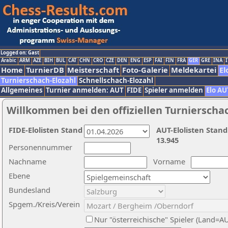
Logged on: Gast
Arabic
ARM
AZE
BIH
BUL
CAT
CHN
CRO
CZE
DEN
ENG
ESP
FAI
FIN
FRA
GER
GRE
INA
I
Home
TurnierDB
Meisterschaft
Foto-Galerie
Meldekartei
El
Turnierschach-Elozahl
Schnellschach-Elozahl
Allgemeines
Turnier anmelden: AUT
FIDE
Spieler anmelden
Elo AU
Willkommen bei den offiziellen Turnierscha
FIDE-Elolisten Stand
AUT-Elolisten Stand
13.945
Personennummer
Nachname
Vorname
Ebene
Bundesland
Spgem./Kreis/Verein
Nur "österreichische" Spieler (Land=A