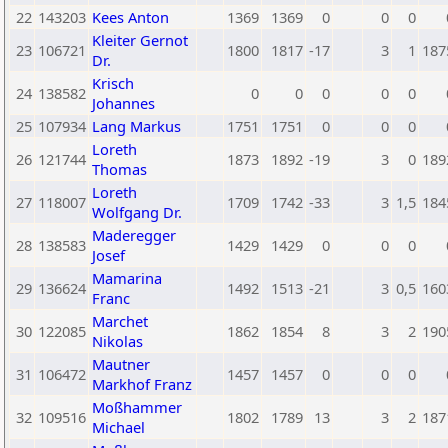
22
143203
Kees Anton
1369
1369
0
0
0
Kleiter Gernot
23
106721
1800
1817
-17
3
1
187
Dr.
Krisch
24
138582
0
0
0
0
0
Johannes
25
107934
Lang Markus
1751
1751
0
0
0
Loreth
26
121744
1873
1892
-19
3
0
189
Thomas
Loreth
27
118007
1709
1742
-33
3
1,5
184
Wolfgang Dr.
Maderegger
28
138583
1429
1429
0
0
0
Josef
Mamarina
29
136624
1492
1513
-21
3
0,5
160
Franc
Marchet
30
122085
1862
1854
8
3
2
190
Nikolas
Mautner
31
106472
1457
1457
0
0
0
Markhof Franz
Moßhammer
32
109516
1802
1789
13
3
2
187
Michael