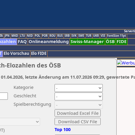
Servert
TA
JPN
MKD
LTU
NED
POL
POR
ROU
RUS
SRB
SVK
SWE
TUR
UKR
VIE
FontSize:11pt
ozahlen
FAQ
Onlineanmeldung
Swiss-Manager
ÖSB
FIDE
T
Elo Vorschau
Elo FIDE
ch-Elozahlen des ÖSB
 01.04.2026, letzte Änderung am 11.07.2026 09:29, gewertete P
Kategorie
Geschlecht
Spielberechtigung
Top 100
UT)