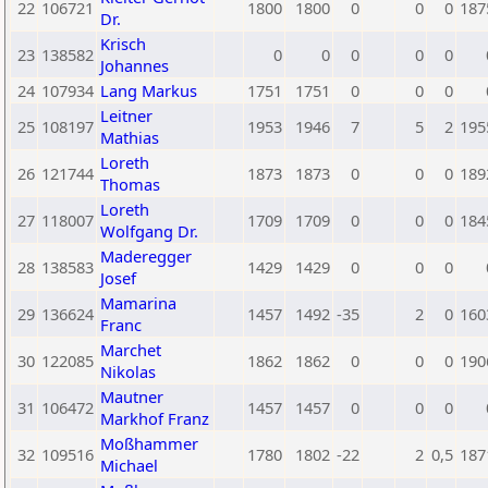
22
106721
1800
1800
0
0
0
187
Dr.
Krisch
23
138582
0
0
0
0
0
Johannes
24
107934
Lang Markus
1751
1751
0
0
0
Leitner
25
108197
1953
1946
7
5
2
195
Mathias
Loreth
26
121744
1873
1873
0
0
0
189
Thomas
Loreth
27
118007
1709
1709
0
0
0
184
Wolfgang Dr.
Maderegger
28
138583
1429
1429
0
0
0
Josef
Mamarina
29
136624
1457
1492
-35
2
0
160
Franc
Marchet
30
122085
1862
1862
0
0
0
190
Nikolas
Mautner
31
106472
1457
1457
0
0
0
Markhof Franz
Moßhammer
32
109516
1780
1802
-22
2
0,5
187
Michael