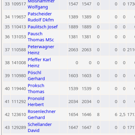
Moßhammer
33
109517
1547
1547
0
0
0
173
Wolfgang
Patscheider
34
119657
1389
1389
0
0
0
Rudolf Dkfm
35
110413
Paulitsch Josef
1889
1889
0
0
0
Pausch
36
131053
1381
1381
0
0
0
Thomas MSc
Peterwagner
37
110588
2063
2063
0
0
0
211
Heinz
Pfeffer Karl
38
141008
0
0
0
0
0
Heinz
Pöschl
39
110980
1603
1603
0
0
0
Gerhard
Proksch
40
119440
1539
1539
0
0
0
Thomas
Pronold
41
111292
2034
2034
0
0
0
Herbert
Rosenlechner
42
123610
1654
1646
8
6
2,5
171
Gerhard
Schellander
43
129289
1647
1647
0
0
0
171
David