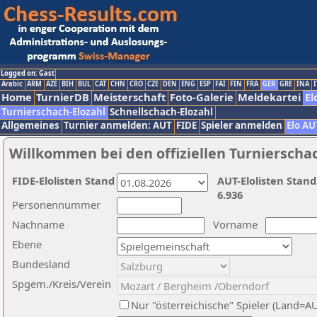
Logged on: Gast
Arabic
ARM
AZE
BIH
BUL
CAT
CHN
CRO
CZE
DEN
ENG
ESP
FAI
FIN
FRA
GER
GRE
INA
I
Home
TurnierDB
Meisterschaft
Foto-Galerie
Meldekartei
El
Turnierschach-Elozahl
Schnellschach-Elozahl
Allgemeines
Turnier anmelden: AUT
FIDE
Spieler anmelden
Elo AU
Willkommen bei den offiziellen Turnierscha
FIDE-Elolisten Stand
AUT-Elolisten Stand
6.936
Personennummer
Nachname
Vorname
Ebene
Bundesland
Spgem./Kreis/Verein
Nur "österreichische" Spieler (Land=A