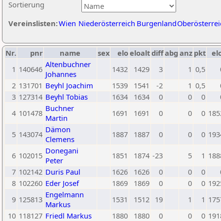
Sortierung
Vereinslisten:
Wien
Niederösterreich
Burgenland
Oberösterrei
Nr.
pnr
name
sex
elo
eloalt
diff
abg
anz
pkt
el
Altenbuchner
1
140646
1432
1429
3
1
0,5
Johannes
2
131701
Beyhl Joachim
1539
1541
-2
1
0,5
3
127314
Beyhl Tobias
1634
1634
0
0
0
Buchner
4
101478
1691
1691
0
0
0
185
Martin
Dämon
5
143074
1887
1887
0
0
0
193
Clemens
Donegani
6
102015
1851
1874
-23
5
1
188
Peter
7
102142
Duris Paul
1626
1626
0
0
0
8
102260
Eder Josef
1869
1869
0
0
0
192
Engelmann
9
125813
1531
1512
19
1
1
175
Markus
10
118127
Friedl Markus
1880
1880
0
0
0
191