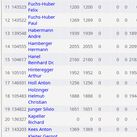
Fuchs-Huber
11
143523
1200
1200
0
0
0
Felix
Fuchs-Huber
12
143522
1269
1269
0
0
0
Paul
Habermann
13
139548
1939
1939
0
0
0
189
Andre
Hamberger
14
104555
2055
2055
0
0
0
209
Hermann
Hanel
15
104617
2160
2160
0
0
0
218
Reinhard Dr.
Hinteregger
16
105101
1952
1952
0
0
0
195
Arthur
17
146931
Holl Anton
1256
1256
0
0
0
Holzinger
18
105483
Helmut-
1888
1888
0
0
0
194
Christian
19
134822
Junger Silvio
1651
1651
0
0
0
Kapeller
20
136327
0
0
0
0
0
Richard
21
143203
Kees Anton
1369
1369
0
0
0
Kleiter Gernot