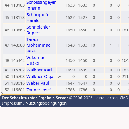
Schoissingeyer
44
113183
1633
1633
0
0
0
Johann
Schörghofer
45
113173
1527
1527
0
0
0
Harald
Sonnbichler
46
113863
1650
1650
0
0
0
181
Rupert
Tarazi
47
148988
Mohammad
1543
1533
10
1
1
Reza
Vukoman
48
145442
1450
1450
0
0
0
164
Duško
49
115702
Walkner Karl
1699
1699
0
0
0
183
50
115703
Walkner Olga
w
0
0
0
0
0
211
51
133016
Weber Paul
1647
1647
0
0
0
52
116681
Zauner Josef
1786
1786
0
0
0
Der Schachturnier-Ergebnis-Server
© 2006-2026 Heinz Herzog
, CMS
Impressum / Nutzungsbedingungen