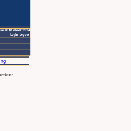
ime 08.08.2026 00:26:04
Login
Logout
artien: