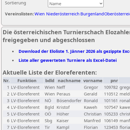
Sortierung
Vereinslisten:
Wien
Niederösterreich
Burgenland
Oberösterrei
Die österreichischen Turnierschach Elozahlen
freigegeben und abgeschlossen
Download der Eloliste 1. Jänner 2026 als gezippte Exc
Liste aller gewerteten Turniere als Excel-Datei
Aktuelle Liste der Eloreferenten:
Nr.
Funktion
bdld
nachname
vorname
pnr
1
LV-Eloreferent
Wien
Neff
Gregor
109782
greg
2
LV-Eloreferent
Wien
Peraus
Gerald
110512
melde
3
LV-Eloreferent
NÖ
Bösendorfer
Ronald
101161
rona
4
LV-Eloreferent
Bgld
Kristof
Kaweh
107547
kawe
5
LV-Eloreferent
OÖ
Höher
Christian
105233
chris
6
LV-Eloreferent
Sbg
Kaiser
Manfred
106149
manf
7
LV-Eloreferent
Tir
Kampl
Florian
123453
flori