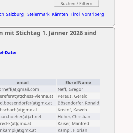
ch
Salzburg
Steiermark
Kärnten
Tirol
Vorarlberg
 mit Stichtag 1. Jänner 2026 sind
el-Datei
email
ElorefName
orneff(at)gmail.com
Neff, Gregor
referat(at)chess-vienna.at
Peraus, Gerald
ld.boesendorfer(at)gmx.at
Bösendorfer, Ronald
hschach(at)gmx.at
Kristof, Kaweh
tian.hoeher(at)a1.net
Höher, Christian
red-k(at)gmx.at
Kaiser, Manfred
ankampl(at)gmx.at
Kampl, Florian