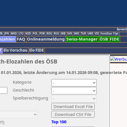
Servert
TA
JPN
MKD
LTU
NED
POL
POR
ROU
RUS
SRB
SVK
SWE
TUR
UKR
VIE
FontSize:11pt
ozahlen
FAQ
Onlineanmeldung
Swiss-Manager
ÖSB
FIDE
T
Elo Vorschau
Elo FIDE
ch-Elozahlen des ÖSB
 01.01.2026, letzte Änderung am 14.01.2026 09:08, gewertete P
Kategorie
Geschlecht
Spielberechtigung
Top 100
UT)