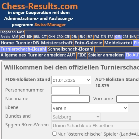
Logged on: Gast
Arabic
ARM
AZE
BIH
BUL
CAT
CHN
CRO
CZE
DEN
ENG
ESP
FAI
FIN
FRA
GER
GRE
INA
I
Home
TurnierDB
Meisterschaft
Foto-Galerie
Meldekartei
El
Turnierschach-Elozahl
Schnellschach-Elozahl
Allgemeines
Turnier anmelden: AUT
FIDE
Spieler anmelden
Elo AU
Willkommen bei den offiziellen Turnierscha
FIDE-Elolisten Stand
AUT-Elolisten Stand
10.879
Personennummer
Nachname
Vorname
Ebene
Bundesland
Spgem./Kreis/Verein
Nur "österreichische" Spieler (Land=A