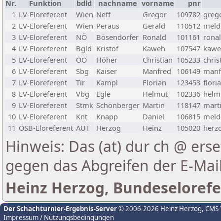
Nr.
Funktion
bdld
nachname
vorname
pnr
1
LV-Eloreferent
Wien
Neff
Gregor
109782
greg
2
LV-Eloreferent
Wien
Peraus
Gerald
110512
melde
3
LV-Eloreferent
NÖ
Bösendorfer
Ronald
101161
rona
4
LV-Eloreferent
Bgld
Kristof
Kaweh
107547
kawe
5
LV-Eloreferent
OÖ
Höher
Christian
105233
chris
6
LV-Eloreferent
Sbg
Kaiser
Manfred
106149
manf
7
LV-Eloreferent
Tir
Kampl
Florian
123453
flori
8
LV-Eloreferent
Vbg
Egle
Helmut
102336
helmu
9
LV-Eloreferent
Stmk
Schönberger
Martin
118147
marti
10
LV-Eloreferent
Knt
Knapp
Daniel
106815
melde
11
ÖSB-Eloreferent
AUT
Herzog
Heinz
105020
herzo
Hinweis: Das (at) dur ch @ erse
gegen das Abgreifen der E-Ma
Heinz Herzog, Bundeselorefe
Der Schachturnier-Ergebnis-Server
© 2006-2026 Heinz Herzog
, CMS
Impressum / Nutzungsbedingungen