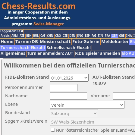
Logged on: Gast
Arabic
ARM
AZE
BIH
BUL
CAT
CHN
CRO
CZE
DEN
ENG
ESP
FAI
FIN
FRA
GER
GRE
INA
I
Home
TurnierDB
Meisterschaft
Foto-Galerie
Meldekartei
El
Turnierschach-Elozahl
Schnellschach-Elozahl
Allgemeines
Turnier anmelden: AUT
FIDE
Spieler anmelden
Elo AU
Willkommen bei den offiziellen Turnierscha
FIDE-Elolisten Stand
AUT-Elolisten Stand
10.879
Personennummer
Nachname
Vorname
Ebene
Bundesland
Spgem./Kreis/Verein
Nur "österreichische" Spieler (Land=A