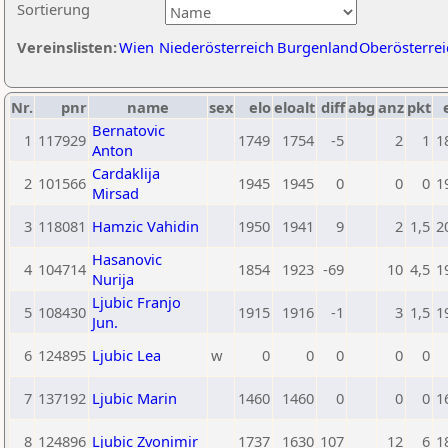
Sortierung
Vereinslisten:
Wien
Niederösterreich
Burgenland
Oberösterrei
Nr.
pnr
name
sex
elo
eloalt
diff
abg
anz
pkt
Bernatovic
1
117929
1749
1754
-5
2
1
1
Anton
Cardaklija
2
101566
1945
1945
0
0
0
1
Mirsad
3
118081
Hamzic Vahidin
1950
1941
9
2
1,5
2
Hasanovic
4
104714
1854
1923
-69
10
4,5
1
Nurija
Ljubic Franjo
5
108430
1915
1916
-1
3
1,5
1
Jun.
6
124895
Ljubic Lea
w
0
0
0
0
0
7
137192
Ljubic Marin
1460
1460
0
0
0
1
8
124896
Ljubic Zvonimir
1737
1630
107
12
6
1