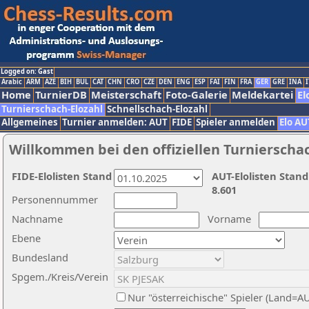
Logged on: Gast
Arabic
ARM
AZE
BIH
BUL
CAT
CHN
CRO
CZE
DEN
ENG
ESP
FAI
FIN
FRA
GER
GRE
INA
I
Home
TurnierDB
Meisterschaft
Foto-Galerie
Meldekartei
El
Turnierschach-Elozahl
Schnellschach-Elozahl
Allgemeines
Turnier anmelden: AUT
FIDE
Spieler anmelden
Elo AU
Willkommen bei den offiziellen Turnierscha
FIDE-Elolisten Stand
AUT-Elolisten Stand
8.601
Personennummer
Nachname
Vorname
Ebene
Bundesland
Spgem./Kreis/Verein
Nur "österreichische" Spieler (Land=A