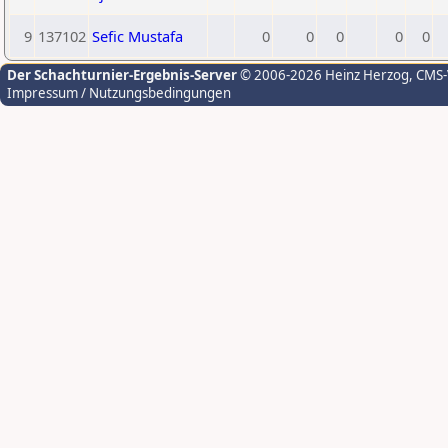
9
137102
Sefic Mustafa
0
0
0
0
0
Der Schachturnier-Ergebnis-Server
© 2006-2026 Heinz Herzog
, CMS
Impressum / Nutzungsbedingungen