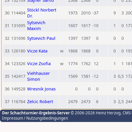
29
132109
Stajner Samo
2368
2368
0
0
0
23
Stöckl Norbert
30
114404
1973
2010
-37
9
3
20
Dr.
Sytsevich
31
131695
1607
1617
-10
1
0
17
Maxim
32
131696
Sytsevich Paul
1397
1397
0
0
0
33
126180
Vicze Kata
w
1868
1868
0
0
0
19
34
123326
Vicze Zsofia
w
1774
1762
12
1
1
18
Viehhauser
35
142417
1569
1581
-12
3
0,5
17
Simon
36
149528
Wresnik Jonas
0
0
0
0
0
37
116764
Zelcic Robert
2479
2473
6
3
2,5
24
Der Schachturnier-Ergebnis-Server
© 2006-2026 Heinz Herzog
, CMS
Impressum / Nutzungsbedingungen