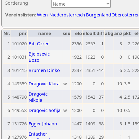
Sortierung
Vereinslisten:
Wien
Niederösterreich
Burgenland
Oberösterrei
Nr.
pnr
name
sex
elo
eloalt
diff
abg
anz
pkt
el
1
101020
Biti Ozren
2356
2357
-1
3
2
22
Bjelosevic
2
101031
1922
1922
0
0
0
19
Bozo
3
101415
Brumen Dinko
2337
2351
-14
6
2,5
22
4
149559
Dragovic Klara
w
1200
0
0
10
3,5
Dragovic
5
148790
1579
1542
37
4
2,5
17
Nikola
6
149558
Dragovic Sofija
w
1200
0
0
10
0,5
7
131726
Egger Johann
1447
1409
38
3
1,5
15
Entacher
8
127976
1318
1289
29
1
1