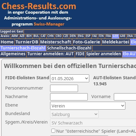
Logged on: Gast
Arabic
ARM
AZE
BIH
BUL
CAT
CHN
CRO
CZE
DEN
ENG
ESP
FAI
FIN
FRA
GER
GRE
INA
I
Home
TurnierDB
Meisterschaft
Foto-Galerie
Meldekartei
El
Turnierschach-Elozahl
Schnellschach-Elozahl
Allgemeines
Turnier anmelden: AUT
FIDE
Spieler anmelden
Elo AU
Willkommen bei den offiziellen Turnierscha
FIDE-Elolisten Stand
AUT-Elolisten Stand
13.945
Personennummer
Nachname
Vorname
Ebene
Bundesland
Spgem./Kreis/Verein
Nur "österreichische" Spieler (Land=A