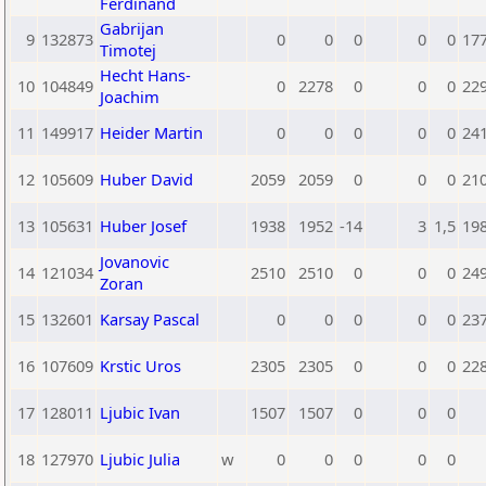
Ferdinand
Gabrijan
9
132873
0
0
0
0
0
17
Timotej
Hecht Hans-
10
104849
0
2278
0
0
0
22
Joachim
11
149917
Heider Martin
0
0
0
0
0
24
12
105609
Huber David
2059
2059
0
0
0
21
13
105631
Huber Josef
1938
1952
-14
3
1,5
19
Jovanovic
14
121034
2510
2510
0
0
0
24
Zoran
15
132601
Karsay Pascal
0
0
0
0
0
23
16
107609
Krstic Uros
2305
2305
0
0
0
22
17
128011
Ljubic Ivan
1507
1507
0
0
0
18
127970
Ljubic Julia
w
0
0
0
0
0