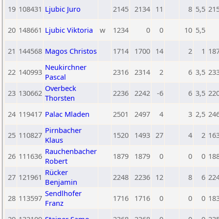
19
108431
Ljubic Juro
2145
2134
11
8
5,5
21
20
148661
Ljubic Viktoria
w
1234
0
0
10
5,5
21
144568
Magos Christos
1714
1700
14
2
1
18
Neukirchner
22
140993
2316
2314
2
6
3,5
23
Pascal
Overbeck
23
130662
2236
2242
-6
6
3,5
22
Thorsten
24
119417
Palac Mladen
2501
2497
4
3
2,5
24
Pirnbacher
25
110827
1520
1493
27
4
2
16
Klaus
Rauchenbacher
26
111636
1879
1879
0
0
0
18
Robert
Rücker
27
121961
2248
2236
12
8
6
22
Benjamin
Sendlhofer
28
113597
1716
1716
0
0
0
18
Franz