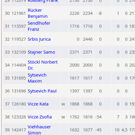
29
112079
Roeberg Frank
2130
2130
0
0
0
21
Rücker
30
121961
2226
2234
-8
1
0
21
Benjamin
Sendlhofer
31
113597
1716
1716
0
0
0
18
Franz
32
119527
Srbis Jurica
0
2446
0
0
0
24
33
132109
Stajner Samo
2371
2371
0
0
0
23
Stöckl Norbert
34
114404
2000
2000
0
0
0
20
Dr.
Sytsevich
35
131695
1617
1617
0
0
0
17
Maxim
36
131696
Sytsevich Paul
1397
1397
0
0
0
37
126180
Vicze Kata
w
1868
1868
0
0
0
19
38
123326
Vicze Zsofia
w
1762
1816
-54
7
3
18
Viehhauser
39
142417
1632
1677
-45
10
4,5
17
Simon