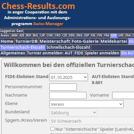
Logged on: Gast
Arabic
ARM
AZE
BIH
BUL
CAT
CHN
CRO
CZE
DEN
ENG
ESP
FAI
FIN
FRA
GER
GRE
INA
I
Home
TurnierDB
Meisterschaft
Foto-Galerie
Meldekartei
El
Turnierschach-Elozahl
Schnellschach-Elozahl
Allgemeines
Turnier anmelden: AUT
FIDE
Spieler anmelden
Elo AU
Willkommen bei den offiziellen Turnierscha
FIDE-Elolisten Stand
AUT-Elolisten Stand
8.601
Personennummer
Nachname
Vorname
Ebene
Bundesland
Spgem./Kreis/Verein
Nur "österreichische" Spieler (Land=A