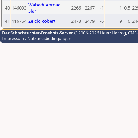
Wahedi Ahmad
40
146093
2266
2267
-1
1
0,5
22
Siar
41
116764
Zelcic Robert
2473
2479
-6
9
6
24
Der Schachturnier-Ergebnis-Server
© 2006-2026 Heinz Herzog
, CMS
Impressum / Nutzungsbedingungen