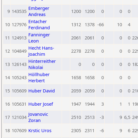
Emberger
9
143535
1200
1200
0
0
0
Andreas
Entacher
10
127976
1312
1378
-66
10
4
Ferdinand
Fanninger
11
124913
2061
2061
0
0
0
22
Leon
Hecht Hans-
12
104849
2278
2278
0
0
0
22
Joachim
Hinterreither
13
126143
0
0
0
0
0
18
Nikolai
Höllhuber
14
105243
1658
1658
0
0
0
Herbert
15
105609
Huber David
2059
2059
0
0
0
21
16
105631
Huber Josef
1947
1944
3
1
1
19
Jovanovic
17
121034
2510
2513
-3
9
6,5
24
Zoran
18
107609
Krstic Uros
2305
2311
-6
9
6
22