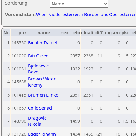
Sortierung
Vereinslisten:
Wien
Niederösterreich
Burgenland
Oberösterrei
Nr.
pnr
name
sex
elo
eloalt
diff
abg
anz
pkt
e
1
143550
Bichler Daniel
0
0
0
0
0
2
101020
Biti Ozren
2357
2368
-11
9
5
22
Bjelosevic
3
101031
1922
1922
0
0
0
19
Bozo
Brown Viktor
4
145688
0
0
0
0
0
Jeremy
5
101415
Brumen Dinko
2351
2351
0
0
0
22
6
101657
Colic Senad
0
0
0
0
0
Dragovic
7
148790
1499
0
0
6
1,5
16
Nikola
8
131726
Egger Johann
1434
1455
-21
10
6
15