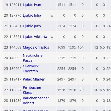
19
128011
Ljubic Ivan
1511
1511
0
0
0
20
127970
Ljubic Julia
w
0
0
0
0
0
21
108431
Ljubic Juro
2134
2134
0
0
0
21
22
148661
Ljubic Viktoria
w
0
0
0
0
0
23
144568
Magos Christos
1699
1595
104
12
6,5
18
Neukirchner
24
140993
2315
2315
0
0
0
23
Pascal
Overbeck
25
130662
2254
2254
0
0
0
22
Thorsten
26
119417
Palac Mladen
2497
2497
0
0
0
24
Pirnbacher
27
110827
1536
1516
20
10
6,5
16
Klaus
Rauchenbacher
28
111636
1879
1879
0
0
0
18
Robert