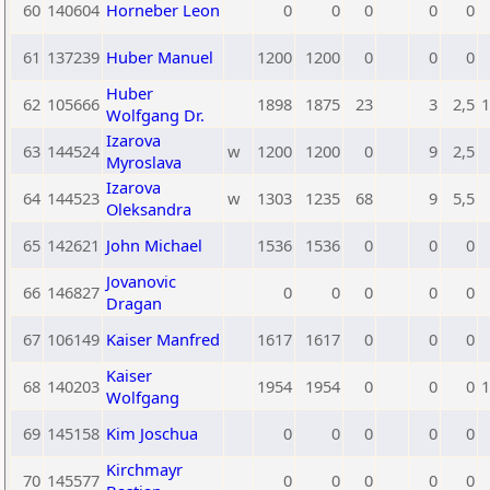
60
140604
Horneber Leon
0
0
0
0
0
61
137239
Huber Manuel
1200
1200
0
0
0
Huber
62
105666
1898
1875
23
3
2,5
1
Wolfgang Dr.
Izarova
63
144524
w
1200
1200
0
9
2,5
Myroslava
Izarova
64
144523
w
1303
1235
68
9
5,5
Oleksandra
65
142621
John Michael
1536
1536
0
0
0
Jovanovic
66
146827
0
0
0
0
0
Dragan
67
106149
Kaiser Manfred
1617
1617
0
0
0
Kaiser
68
140203
1954
1954
0
0
0
1
Wolfgang
69
145158
Kim Joschua
0
0
0
0
0
Kirchmayr
70
145577
0
0
0
0
0