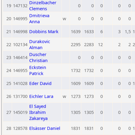
Dinzelbacher
19
147132
0
0
0
0
0
Clemens
Dmitrieva
20
146995
w
0
0
0
0
0
Anna
21
146998
Dobbins Mark
1639
1633
6
3
1,5
1
Durakovic
22
102134
2295
2283
12
2
2
2
Alman
Duscher
23
146414
0
0
0
0
0
Christian
Eckstein
24
146955
1732
1732
0
0
0
Patrick
25
141028
Eder David
1609
1609
0
0
0
1
26
131700
Eichler Lara
w
1273
1273
0
0
0
El Sayed
27
145019
Ibrahim
1305
1305
0
0
0
Zakareya
28
128578
Elsässer Daniel
1831
1831
0
0
0
1