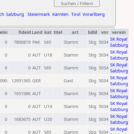
ch
Salzburg
Steiermark
Kärnten
Tirol
Vorarlberg
eloi
fideid
Land
kat
titel
art
bdld
vnr
verein
SK Royal
0
7800819
PAK
S65
Stamm
Sbg
5034
Salzburg
SK Royal
0
0
AUT
U18
Stamm
Sbg
5034
Salzburg
SK Royal
0
0
AUT
S65
Stamm
Sbg
5034
Salzburg
SK Royal
090
12931365
GER
Gast
Sbg
5034
Salzburg
SK Royal
0
1651986
AUT
Stamm
Sbg
5034
Salzburg
SK Royal
0
0
AUT
U14
Stamm
Sbg
5034
Salzburg
SK Royal
0
1683675
AUT
U20
Stamm
Sbg
5034
Salzburg
SK Royal
0
0
AUT
S65
Stamm
Sbg
5034