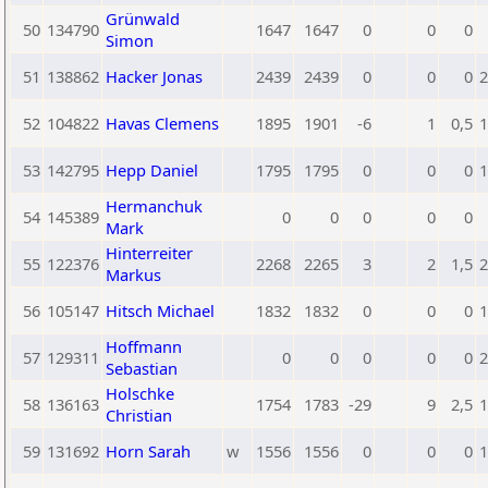
Grünwald
50
134790
1647
1647
0
0
0
Simon
51
138862
Hacker Jonas
2439
2439
0
0
0
2
52
104822
Havas Clemens
1895
1901
-6
1
0,5
1
53
142795
Hepp Daniel
1795
1795
0
0
0
1
Hermanchuk
54
145389
0
0
0
0
0
Mark
Hinterreiter
55
122376
2268
2265
3
2
1,5
2
Markus
56
105147
Hitsch Michael
1832
1832
0
0
0
1
Hoffmann
57
129311
0
0
0
0
0
2
Sebastian
Holschke
58
136163
1754
1783
-29
9
2,5
1
Christian
59
131692
Horn Sarah
w
1556
1556
0
0
0
1