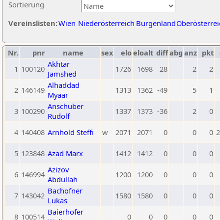
Sortierung
Vereinslisten:
Wien
Niederösterreich
Burgenland
Oberösterrei
Nr.
pnr
name
sex
elo
eloalt
diff
abg
anz
pkt
Akhtar
1
100120
1726
1698
28
2
2
Jamshed
Alhaddad
2
146149
1313
1362
-49
5
1
Myaar
Anschuber
3
100290
1337
1373
-36
2
0
Rudolf
4
140408
Arnhold Steffi
w
2071
2071
0
0
0
2
5
123848
Azad Marx
1412
1412
0
0
0
Azizov
6
146994
1200
1200
0
0
0
Abdullah
Bachofner
7
143042
1580
1580
0
0
0
Lukas
Baierhofer
8
100514
0
0
0
0
0