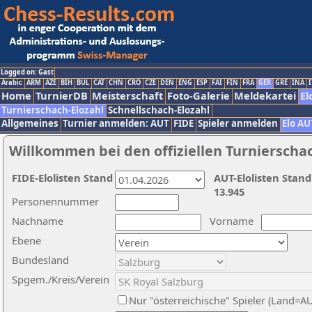
Logged on: Gast
Arabic
ARM
AZE
BIH
BUL
CAT
CHN
CRO
CZE
DEN
ENG
ESP
FAI
FIN
FRA
GER
GRE
INA
I
Home
TurnierDB
Meisterschaft
Foto-Galerie
Meldekartei
El
Turnierschach-Elozahl
Schnellschach-Elozahl
Allgemeines
Turnier anmelden: AUT
FIDE
Spieler anmelden
Elo AU
Willkommen bei den offiziellen Turnierscha
FIDE-Elolisten Stand
AUT-Elolisten Stand
13.945
Personennummer
Nachname
Vorname
Ebene
Bundesland
Spgem./Kreis/Verein
Nur "österreichische" Spieler (Land=A