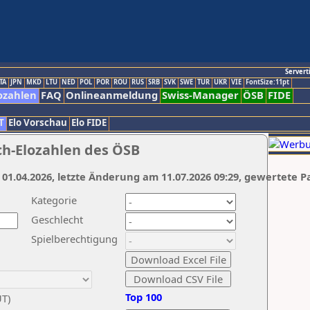
Servert
TA
JPN
MKD
LTU
NED
POL
POR
ROU
RUS
SRB
SVK
SWE
TUR
UKR
VIE
FontSize:11pt
ozahlen
FAQ
Onlineanmeldung
Swiss-Manager
ÖSB
FIDE
T
Elo Vorschau
Elo FIDE
ch-Elozahlen des ÖSB
 01.04.2026, letzte Änderung am 11.07.2026 09:29, gewertete P
Kategorie
Geschlecht
Spielberechtigung
Top 100
UT)