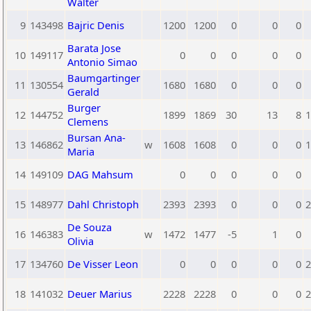
Walter
9
143498
Bajric Denis
1200
1200
0
0
0
Barata Jose
10
149117
0
0
0
0
0
Antonio Simao
Baumgartinger
11
130554
1680
1680
0
0
0
Gerald
Burger
12
144752
1899
1869
30
13
8
1
Clemens
Bursan Ana-
13
146862
w
1608
1608
0
0
0
1
Maria
14
149109
DAG Mahsum
0
0
0
0
0
15
148977
Dahl Christoph
2393
2393
0
0
0
2
De Souza
16
146383
w
1472
1477
-5
1
0
Olivia
17
134760
De Visser Leon
0
0
0
0
0
2
18
141032
Deuer Marius
2228
2228
0
0
0
2