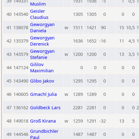
39
149331
1931
1936
-5
1
0,5
1
Muslim
Geisler
40
143540
1305
1305
0
0
0
Claudius
Geworgyan
41
138078
w
1511
1421
90
15
10,5
1
Daniela
Geworgyan
42
135379
1636
1652
-16
11
4,5
1
Derenick
Geworgyan
43
143579
w
1200
1200
0
13
3,5
1
Stefanie
Gililov
44
147124
0
0
0
0
0
Maximilian
45
143490
Glibo Jakov
1295
1295
0
0
0
46
140605
Gmachl Julia
w
1289
1289
0
0
0
47
136162
Goldbeck Lars
2281
2281
0
0
0
2
48
149018
Groß Kirana
w
1259
1291
-32
13
5
Grundbichler
49
144546
1487
1487
0
0
0
Paul