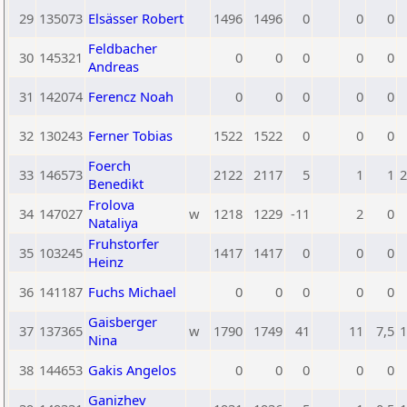
29
135073
Elsässer Robert
1496
1496
0
0
0
Feldbacher
30
145321
0
0
0
0
0
Andreas
31
142074
Ferencz Noah
0
0
0
0
0
32
130243
Ferner Tobias
1522
1522
0
0
0
Foerch
33
146573
2122
2117
5
1
1
2
Benedikt
Frolova
34
147027
w
1218
1229
-11
2
0
Nataliya
Fruhstorfer
35
103245
1417
1417
0
0
0
Heinz
36
141187
Fuchs Michael
0
0
0
0
0
Gaisberger
37
137365
w
1790
1749
41
11
7,5
1
Nina
38
144653
Gakis Angelos
0
0
0
0
0
Ganizhev