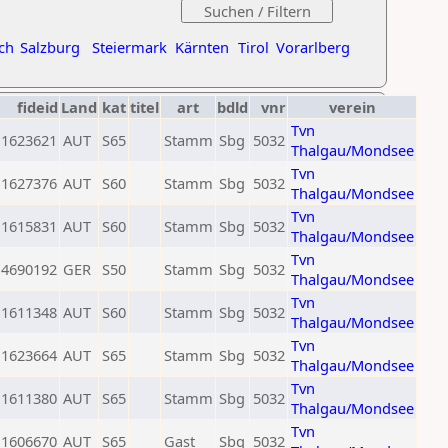
ch
Salzburg
Steiermark
Kärnten
Tirol
Vorarlberg
fideid
Land
kat
titel
art
bdld
vnr
verein
Tvn
1623621
AUT
S65
Stamm
Sbg
5032
Thalgau/Mondsee
Tvn
1627376
AUT
S60
Stamm
Sbg
5032
Thalgau/Mondsee
Tvn
1615831
AUT
S60
Stamm
Sbg
5032
Thalgau/Mondsee
Tvn
4690192
GER
S50
Stamm
Sbg
5032
Thalgau/Mondsee
Tvn
1611348
AUT
S60
Stamm
Sbg
5032
Thalgau/Mondsee
Tvn
1623664
AUT
S65
Stamm
Sbg
5032
Thalgau/Mondsee
Tvn
1611380
AUT
S65
Stamm
Sbg
5032
Thalgau/Mondsee
Tvn
1606670
AUT
S65
Gast
Sbg
5032