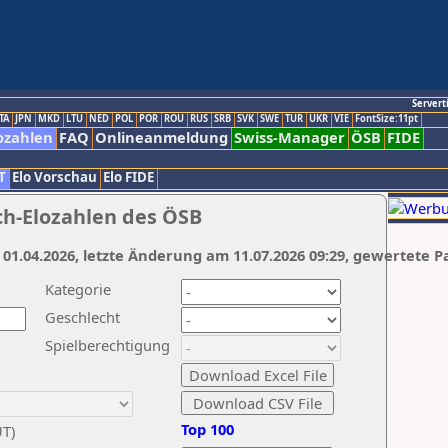
Servert
TA
JPN
MKD
LTU
NED
POL
POR
ROU
RUS
SRB
SVK
SWE
TUR
UKR
VIE
FontSize:11pt
ozahlen
FAQ
Onlineanmeldung
Swiss-Manager
ÖSB
FIDE
T
Elo Vorschau
Elo FIDE
ch-Elozahlen des ÖSB
 01.04.2026, letzte Änderung am 11.07.2026 09:29, gewertete P
Kategorie
Geschlecht
Spielberechtigung
Top 100
UT)