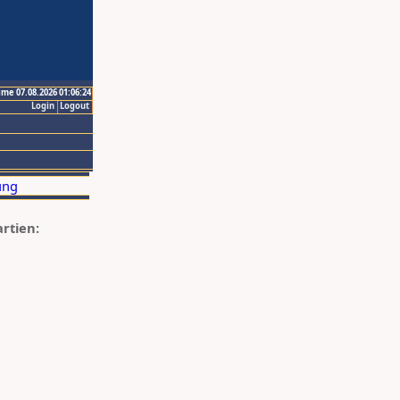
ime 07.08.2026 01:06:24
Login
Logout
artien: