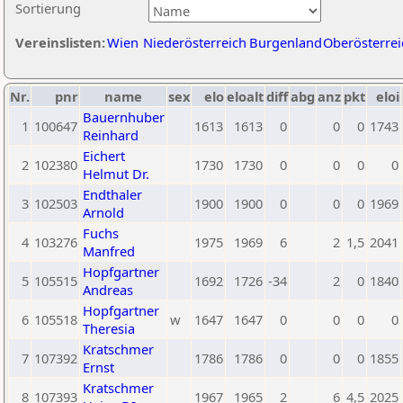
Sortierung
Vereinslisten:
Wien
Niederösterreich
Burgenland
Oberösterrei
Nr.
pnr
name
sex
elo
eloalt
diff
abg
anz
pkt
eloi
Bauernhuber
1
100647
1613
1613
0
0
0
1743
Reinhard
Eichert
2
102380
1730
1730
0
0
0
0
Helmut Dr.
Endthaler
3
102503
1900
1900
0
0
0
1969
Arnold
Fuchs
4
103276
1975
1969
6
2
1,5
2041
Manfred
Hopfgartner
5
105515
1692
1726
-34
2
0
1840
Andreas
Hopfgartner
6
105518
w
1647
1647
0
0
0
0
Theresia
Kratschmer
7
107392
1786
1786
0
0
0
1855
Ernst
Kratschmer
8
107393
1967
1965
2
6
4,5
2025