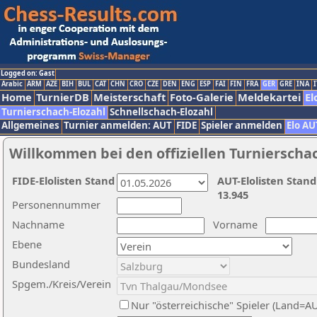
Logged on: Gast
Arabic
ARM
AZE
BIH
BUL
CAT
CHN
CRO
CZE
DEN
ENG
ESP
FAI
FIN
FRA
GER
GRE
INA
I
Home
TurnierDB
Meisterschaft
Foto-Galerie
Meldekartei
El
Turnierschach-Elozahl
Schnellschach-Elozahl
Allgemeines
Turnier anmelden: AUT
FIDE
Spieler anmelden
Elo AU
Willkommen bei den offiziellen Turnierscha
FIDE-Elolisten Stand
AUT-Elolisten Stand
13.945
Personennummer
Nachname
Vorname
Ebene
Bundesland
Spgem./Kreis/Verein
Nur "österreichische" Spieler (Land=A