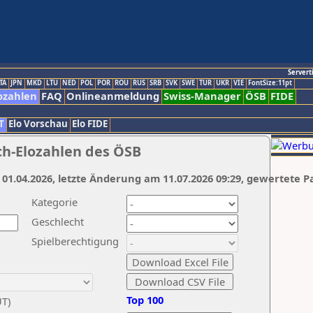
Servert
TA
JPN
MKD
LTU
NED
POL
POR
ROU
RUS
SRB
SVK
SWE
TUR
UKR
VIE
FontSize:11pt
ozahlen
FAQ
Onlineanmeldung
Swiss-Manager
ÖSB
FIDE
T
Elo Vorschau
Elo FIDE
ch-Elozahlen des ÖSB
 01.04.2026, letzte Änderung am 11.07.2026 09:29, gewertete P
Kategorie
Geschlecht
Spielberechtigung
Top 100
UT)