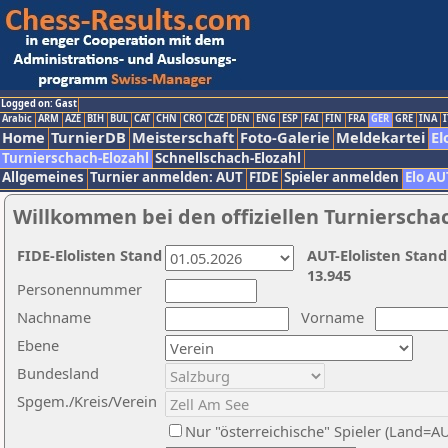
Logged on: Gast
Arabic
ARM
AZE
BIH
BUL
CAT
CHN
CRO
CZE
DEN
ENG
ESP
FAI
FIN
FRA
GER
GRE
INA
I
Home
TurnierDB
Meisterschaft
Foto-Galerie
Meldekartei
El
Turnierschach-Elozahl
Schnellschach-Elozahl
Allgemeines
Turnier anmelden: AUT
FIDE
Spieler anmelden
Elo AU
Willkommen bei den offiziellen Turnierscha
FIDE-Elolisten Stand
AUT-Elolisten Stand
13.945
Personennummer
Nachname
Vorname
Ebene
Bundesland
Spgem./Kreis/Verein
Nur "österreichische" Spieler (Land=A