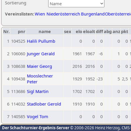
Sortierung
Vereinslisten:
Wien
Niederösterreich
Burgenland
Oberösterrei
Nr.
pnr
name
sex
elo
eloalt
diff
abg
anz
pkt
1
104525
Halili Pullumb
0
0
0
0
0
2
106060
Junger Gerald
1961
1967
-6
1
0
3
108638
Maier Georg
2016
2016
0
0
0
Mooslechner
4
109438
1929
1952
-23
5
2,5
Peter
5
113686
Sigl Martin
1702
1702
0
0
0
6
114032
Stadlober Gerold
1910
1910
0
0
0
7
140585
Vogel Tom
0
0
0
0
0
Der Schachturnier-Ergebnis-Server
© 2006-2026 Heinz Herzog
, CMS