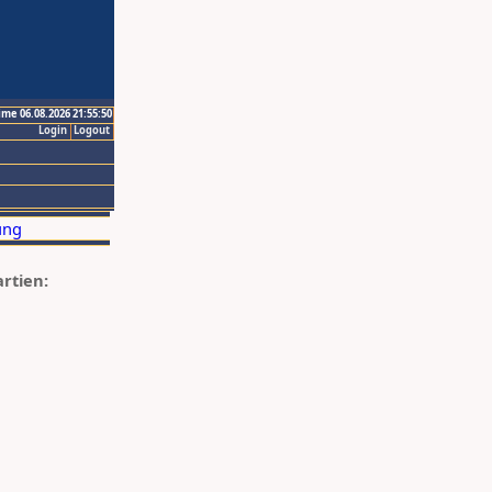
ime 06.08.2026 21:55:50
Login
Logout
artien: