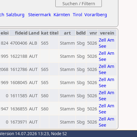
ch
Salzburg
Steiermark
Kärnten
Tirol
Vorarlberg
eloi
fideid
Land
kat
titel
art
bdld
vnr
verein
Zell Am
1824
4700406
ALB
S65
Stamm
Sbg
5026
See
Zell Am
1995
1622188
AUT
Stamm
Sbg
5026
See
Zell Am
2068
1612786
AUT
S65
Stamm
Sbg
5026
See
Zell Am
1969
1608045
AUT
S65
Stamm
Sbg
5026
See
Zell Am
0
1611585
AUT
S60
Stamm
Sbg
5026
See
Zell Am
1947
1636855
AUT
S60
Stamm
Sbg
5026
See
Zell Am
0
1673971
AUT
Stamm
Sbg
5026
See
-Version 14.07.2026 13:23, Node S2