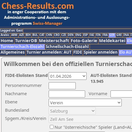
Logged on: Gast
Arabic
ARM
AZE
BIH
BUL
CAT
CHN
CRO
CZE
DEN
ENG
ESP
FAI
FIN
FRA
GER
GRE
INA
I
Home
TurnierDB
Meisterschaft
Foto-Galerie
Meldekartei
El
Turnierschach-Elozahl
Schnellschach-Elozahl
Allgemeines
Turnier anmelden: AUT
FIDE
Spieler anmelden
Elo AU
Willkommen bei den offiziellen Turnierscha
FIDE-Elolisten Stand
AUT-Elolisten Stand
13.945
Personennummer
Nachname
Vorname
Ebene
Bundesland
Spgem./Kreis/Verein
Nur "österreichische" Spieler (Land=A