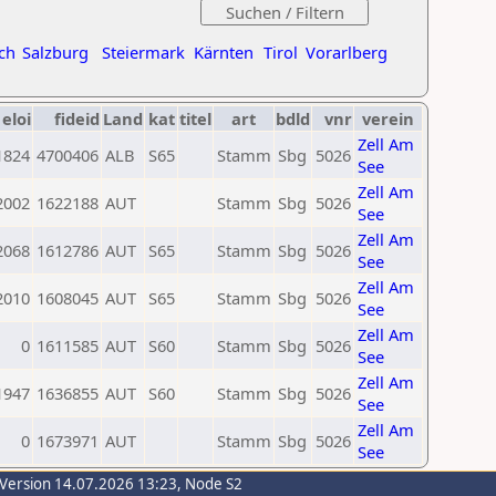
ch
Salzburg
Steiermark
Kärnten
Tirol
Vorarlberg
eloi
fideid
Land
kat
titel
art
bdld
vnr
verein
Zell Am
1824
4700406
ALB
S65
Stamm
Sbg
5026
See
Zell Am
2002
1622188
AUT
Stamm
Sbg
5026
See
Zell Am
2068
1612786
AUT
S65
Stamm
Sbg
5026
See
Zell Am
2010
1608045
AUT
S65
Stamm
Sbg
5026
See
Zell Am
0
1611585
AUT
S60
Stamm
Sbg
5026
See
Zell Am
1947
1636855
AUT
S60
Stamm
Sbg
5026
See
Zell Am
0
1673971
AUT
Stamm
Sbg
5026
See
-Version 14.07.2026 13:23, Node S2