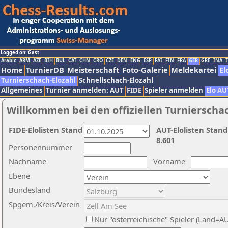
Logged on: Gast
Arabic
ARM
AZE
BIH
BUL
CAT
CHN
CRO
CZE
DEN
ENG
ESP
FAI
FIN
FRA
GER
GRE
INA
I
Home
TurnierDB
Meisterschaft
Foto-Galerie
Meldekartei
El
Turnierschach-Elozahl
Schnellschach-Elozahl
Allgemeines
Turnier anmelden: AUT
FIDE
Spieler anmelden
Elo AU
Willkommen bei den offiziellen Turnierscha
FIDE-Elolisten Stand
AUT-Elolisten Stand
8.601
Personennummer
Nachname
Vorname
Ebene
Bundesland
Spgem./Kreis/Verein
Nur "österreichische" Spieler (Land=A