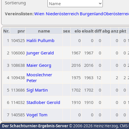
Sortierung
Vereinslisten:
Wien
Niederösterreich
Burgenland
Oberösterrei
Nr.
pnr
name
sex
elo
eloalt
diff
abg
anz
pkt
1
104525
Halili Pullumb
0
0
0
0
0
2
106060
Junger Gerald
1967
1967
0
0
0
3
108638
Maier Georg
2016
2016
0
0
0
Mooslechner
4
109438
1975
1963
12
2
2
Peter
5
113686
Sigl Martin
1702
1702
0
0
0
6
114032
Stadlober Gerold
1910
1910
0
0
0
7
140585
Vogel Tom
0
0
0
0
0
Der Schachturnier-Ergebnis-Server
© 2006-2026 Heinz Herzog
, CMS