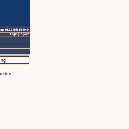
ime 08.08.2026 09:19:04
Login
Logout
artien: