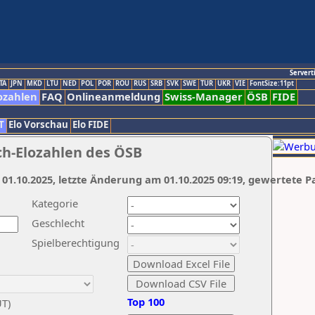
Servert
TA
JPN
MKD
LTU
NED
POL
POR
ROU
RUS
SRB
SVK
SWE
TUR
UKR
VIE
FontSize:11pt
ozahlen
FAQ
Onlineanmeldung
Swiss-Manager
ÖSB
FIDE
T
Elo Vorschau
Elo FIDE
ch-Elozahlen des ÖSB
 01.10.2025, letzte Änderung am 01.10.2025 09:19, gewertete P
Kategorie
Geschlecht
Spielberechtigung
Top 100
UT)