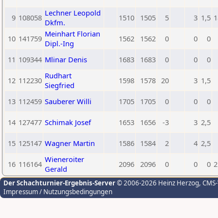
Lechner Leopold
9
108058
1510
1505
5
3
1,5
1
Dkfm.
Meinhart Florian
10
141759
1562
1562
0
0
0
Dipl.-Ing
11
109344
Mlinar Denis
1683
1683
0
0
0
Rudhart
12
112230
1598
1578
20
3
1,5
Siegfried
13
112459
Sauberer Willi
1705
1705
0
0
0
14
127477
Schimak Josef
1653
1656
-3
3
2,5
15
125147
Wagner Martin
1586
1584
2
4
2,5
Wieneroiter
16
116164
2096
2096
0
0
0
2
Gerald
Der Schachturnier-Ergebnis-Server
© 2006-2026 Heinz Herzog
, CMS
Impressum / Nutzungsbedingungen