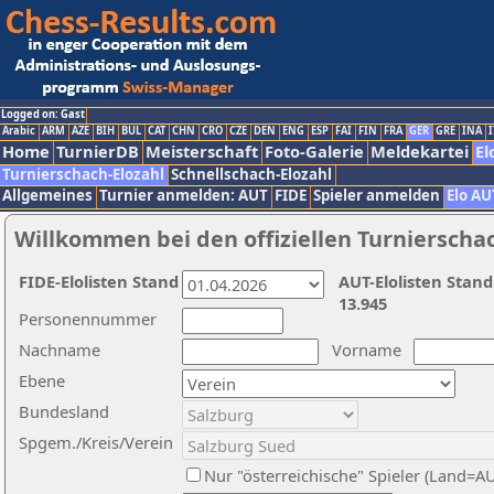
Logged on: Gast
Arabic
ARM
AZE
BIH
BUL
CAT
CHN
CRO
CZE
DEN
ENG
ESP
FAI
FIN
FRA
GER
GRE
INA
I
Home
TurnierDB
Meisterschaft
Foto-Galerie
Meldekartei
El
Turnierschach-Elozahl
Schnellschach-Elozahl
Allgemeines
Turnier anmelden: AUT
FIDE
Spieler anmelden
Elo AU
Willkommen bei den offiziellen Turnierscha
FIDE-Elolisten Stand
AUT-Elolisten Stand
13.945
Personennummer
Nachname
Vorname
Ebene
Bundesland
Spgem./Kreis/Verein
Nur "österreichische" Spieler (Land=A