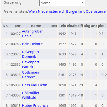
Sortierung
Vereinslisten:
Wien
Niederösterreich
Burgenland
Oberösterrei
Nr.
pnr
name
sex
elo
eloalt
diff
abg
anz
pkt
Autengruber
1
100427
1942
1941
1
1
0,5
1
Daniel
2
100748
Bein Helmut
1577
1577
0
0
0
Davenport
3
123075
1633
1629
4
1
1
Dominik
Davenport
4
122335
1495
1495
0
0
0
Patrick
Gottsmann
5
103813
2161
2175
-14
1
0
2
Herbert
6
105031
Hess Karl Dkfm.
1650
1621
29
4
3
Höllmüller
7
143357
1301
1319
-18
1
0
Willibald
8
105618
Huber Friedrich
1695
1695
0
0
0