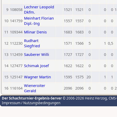
Lechner Leopold
9
108058
1521
1521
0
0
0
1
Dkfm.
Meinhart Florian
10
141759
1557
1557
0
0
0
Dipl.-Ing
11
109344
Mlinar Denis
1683
1683
0
0
0
Rudhart
12
112230
1571
1566
5
1
0,5
Siegfried
13
112459
Sauberer Willi
1727
1727
0
0
0
14
127477
Schimak Josef
1622
1622
0
0
0
15
125147
Wagner Martin
1595
1575
20
1
1
Wieneroiter
16
116164
2096
2096
0
0
0
2
Gerald
Der Schachturnier-Ergebnis-Server
© 2006-2026 Heinz Herzog
, CMS
Impressum / Nutzungsbedingungen