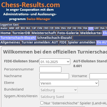
Logged on: Gast
Arabic
ARM
AZE
BIH
BUL
CAT
CHN
CRO
CZE
DEN
ENG
ESP
FAI
FIN
FRA
GER
GRE
INA
I
Home
TurnierDB
Meisterschaft
Foto-Galerie
Meldekartei
El
Turnierschach-Elozahl
Schnellschach-Elozahl
Allgemeines
Turnier anmelden: AUT
FIDE
Spieler anmelden
Elo AU
Willkommen bei den offiziellen Turnierscha
FIDE-Elolisten Stand
AUT-Elolisten Stand
8.601
Personennummer
Nachname
Vorname
Ebene
Bundesland
Spgem./Kreis/Verein
Nur "österreichische" Spieler (Land=A