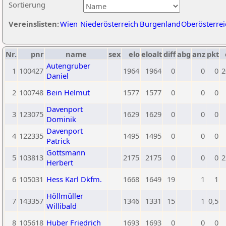
Sortierung
Vereinslisten:
Wien
Niederösterreich
Burgenland
Oberösterrei
Nr.
pnr
name
sex
elo
eloalt
diff
abg
anz
pkt
Autengruber
1
100427
1964
1964
0
0
0
2
Daniel
2
100748
Bein Helmut
1577
1577
0
0
0
Davenport
3
123075
1629
1629
0
0
0
Dominik
Davenport
4
122335
1495
1495
0
0
0
Patrick
Gottsmann
5
103813
2175
2175
0
0
0
2
Herbert
6
105031
Hess Karl Dkfm.
1668
1649
19
1
1
Höllmüller
7
143357
1346
1331
15
1
0,5
Willibald
8
105618
Huber Friedrich
1693
1693
0
0
0