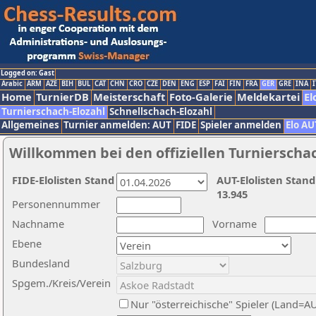
Logged on: Gast
Arabic
ARM
AZE
BIH
BUL
CAT
CHN
CRO
CZE
DEN
ENG
ESP
FAI
FIN
FRA
GER
GRE
INA
I
Home
TurnierDB
Meisterschaft
Foto-Galerie
Meldekartei
El
Turnierschach-Elozahl
Schnellschach-Elozahl
Allgemeines
Turnier anmelden: AUT
FIDE
Spieler anmelden
Elo AU
Willkommen bei den offiziellen Turnierscha
FIDE-Elolisten Stand
AUT-Elolisten Stand
13.945
Personennummer
Nachname
Vorname
Ebene
Bundesland
Spgem./Kreis/Verein
Nur "österreichische" Spieler (Land=A