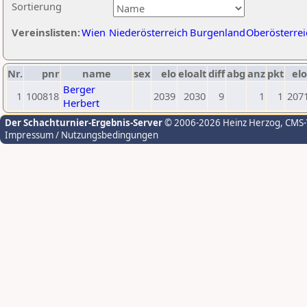
Sortierung
Vereinslisten:
Wien
Niederösterreich
Burgenland
Oberösterrei
Nr.
pnr
name
sex
elo
eloalt
diff
abg
anz
pkt
elo
Berger
1
100818
2039
2030
9
1
1
207
Herbert
Der Schachturnier-Ergebnis-Server
© 2006-2026 Heinz Herzog
, CMS
Impressum / Nutzungsbedingungen