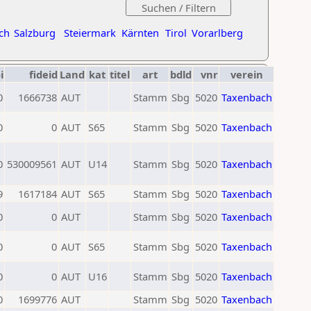
ch
Salzburg
Steiermark
Kärnten
Tirol
Vorarlberg
i
fideid
Land
kat
titel
art
bdld
vnr
verein
0
1666738
AUT
Stamm
Sbg
5020
Taxenbach
0
0
AUT
S65
Stamm
Sbg
5020
Taxenbach
0
530009561
AUT
U14
Stamm
Sbg
5020
Taxenbach
9
1617184
AUT
S65
Stamm
Sbg
5020
Taxenbach
0
0
AUT
Stamm
Sbg
5020
Taxenbach
0
0
AUT
S65
Stamm
Sbg
5020
Taxenbach
0
0
AUT
U16
Stamm
Sbg
5020
Taxenbach
0
1699776
AUT
Stamm
Sbg
5020
Taxenbach