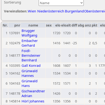
Sortierung
Vereinslisten:
Wien
Niederösterreich
Burgenland
Oberösterrei
Nr.
pnr
name
sex
elo
eloalt
diff
abg
anz
pkt
elo
Brugger
1
137691
1720
1720
0
0
0
Wolfgang
Embacher
2
102479
1416
1441
-25
2
0,5
Gerhard
Foidl-
3
148177
Bernsteiner
0
0
0
0
0
Bernhard
4
103395
Gall Konrad
1608
1607
1
3
1
177
Grünwald
5
104162
1534
1534
0
0
0
Hannes
Grünwald
6
104163
1572
1571
1
2
1
Hans
Gschwandtner
7
148178
1426
0
0
6
2
Adrian
8
145814
Hörl Johannes
1356
1356
0
0
0