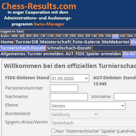
Logged on: Gast
Arabic
ARM
AZE
BIH
BUL
CAT
CHN
CRO
CZE
DEN
ENG
ESP
FAI
FIN
FRA
GER
GRE
INA
I
Home
TurnierDB
Meisterschaft
Foto-Galerie
Meldekartei
El
Turnierschach-Elozahl
Schnellschach-Elozahl
Allgemeines
Turnier anmelden: AUT
FIDE
Spieler anmelden
Elo AU
Willkommen bei den offiziellen Turnierscha
FIDE-Elolisten Stand
AUT-Elolisten Stand
13.945
Personennummer
Nachname
Vorname
Ebene
Bundesland
Spgem./Kreis/Verein
Nur "österreichische" Spieler (Land=A