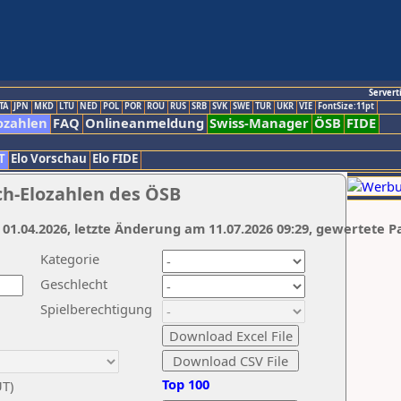
Servert
TA
JPN
MKD
LTU
NED
POL
POR
ROU
RUS
SRB
SVK
SWE
TUR
UKR
VIE
FontSize:11pt
ozahlen
FAQ
Onlineanmeldung
Swiss-Manager
ÖSB
FIDE
T
Elo Vorschau
Elo FIDE
ch-Elozahlen des ÖSB
 01.04.2026, letzte Änderung am 11.07.2026 09:29, gewertete P
Kategorie
Geschlecht
Spielberechtigung
Top 100
UT)