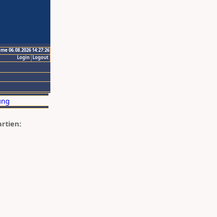
ime 06.08.2026 14:27:26
Login
Logout
artien: