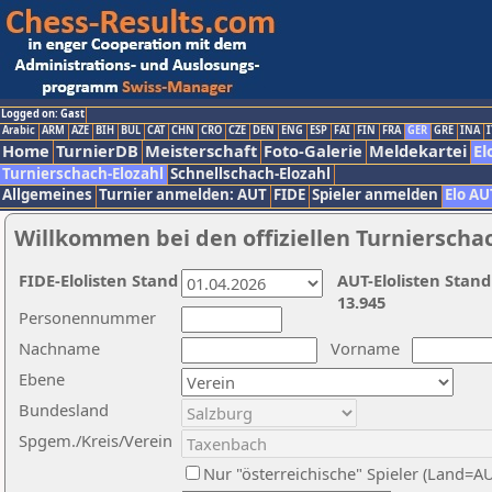
Logged on: Gast
Arabic
ARM
AZE
BIH
BUL
CAT
CHN
CRO
CZE
DEN
ENG
ESP
FAI
FIN
FRA
GER
GRE
INA
I
Home
TurnierDB
Meisterschaft
Foto-Galerie
Meldekartei
El
Turnierschach-Elozahl
Schnellschach-Elozahl
Allgemeines
Turnier anmelden: AUT
FIDE
Spieler anmelden
Elo AU
Willkommen bei den offiziellen Turnierscha
FIDE-Elolisten Stand
AUT-Elolisten Stand
13.945
Personennummer
Nachname
Vorname
Ebene
Bundesland
Spgem./Kreis/Verein
Nur "österreichische" Spieler (Land=A