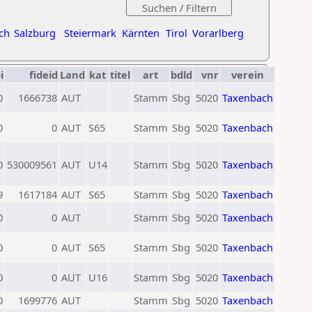
ch
Salzburg
Steiermark
Kärnten
Tirol
Vorarlberg
i
fideid
Land
kat
titel
art
bdld
vnr
verein
0
1666738
AUT
Stamm
Sbg
5020
Taxenbach
0
0
AUT
S65
Stamm
Sbg
5020
Taxenbach
0
530009561
AUT
U14
Stamm
Sbg
5020
Taxenbach
9
1617184
AUT
S65
Stamm
Sbg
5020
Taxenbach
0
0
AUT
Stamm
Sbg
5020
Taxenbach
0
0
AUT
S65
Stamm
Sbg
5020
Taxenbach
0
0
AUT
U16
Stamm
Sbg
5020
Taxenbach
0
1699776
AUT
Stamm
Sbg
5020
Taxenbach