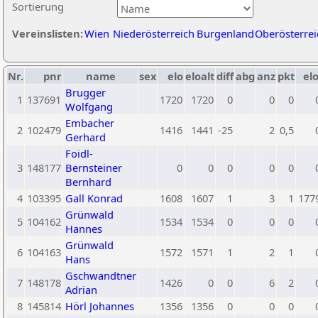
Sortierung
Vereinslisten:
Wien
Niederösterreich
Burgenland
Oberösterrei
Nr.
pnr
name
sex
elo
eloalt
diff
abg
anz
pkt
elo
Brugger
1
137691
1720
1720
0
0
0
Wolfgang
Embacher
2
102479
1416
1441
-25
2
0,5
Gerhard
Foidl-
3
148177
Bernsteiner
0
0
0
0
0
Bernhard
4
103395
Gall Konrad
1608
1607
1
3
1
177
Grünwald
5
104162
1534
1534
0
0
0
Hannes
Grünwald
6
104163
1572
1571
1
2
1
Hans
Gschwandtner
7
148178
1426
0
0
6
2
Adrian
8
145814
Hörl Johannes
1356
1356
0
0
0