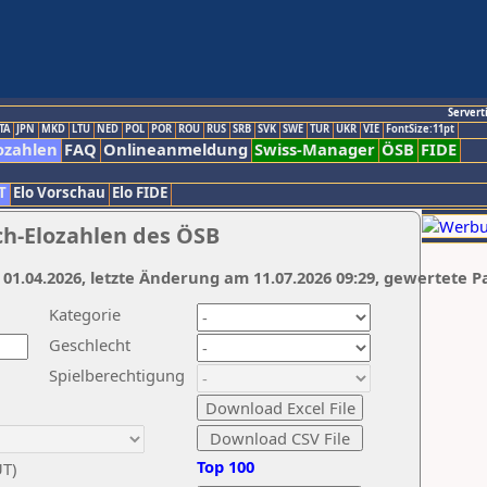
Servert
TA
JPN
MKD
LTU
NED
POL
POR
ROU
RUS
SRB
SVK
SWE
TUR
UKR
VIE
FontSize:11pt
ozahlen
FAQ
Onlineanmeldung
Swiss-Manager
ÖSB
FIDE
T
Elo Vorschau
Elo FIDE
ch-Elozahlen des ÖSB
 01.04.2026, letzte Änderung am 11.07.2026 09:29, gewertete P
Kategorie
Geschlecht
Spielberechtigung
Top 100
UT)