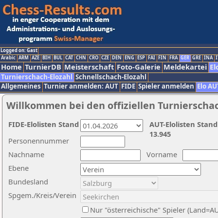
Logged on: Gast
Arabic
ARM
AZE
BIH
BUL
CAT
CHN
CRO
CZE
DEN
ENG
ESP
FAI
FIN
FRA
GER
GRE
INA
I
Home
TurnierDB
Meisterschaft
Foto-Galerie
Meldekartei
El
Turnierschach-Elozahl
Schnellschach-Elozahl
Allgemeines
Turnier anmelden: AUT
FIDE
Spieler anmelden
Elo AU
Willkommen bei den offiziellen Turnierscha
FIDE-Elolisten Stand
AUT-Elolisten Stand
13.945
Personennummer
Nachname
Vorname
Ebene
Bundesland
Spgem./Kreis/Verein
Nur "österreichische" Spieler (Land=A