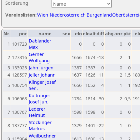
Sortierung
Vereinslisten:
Wien
Niederösterreich
Burgenland
Oberösterrei
Nr.
pnr
name
sex
elo
eloalt
diff
abg
anz
pkt
el
Dablander
1
101723
0
0
0
0
0
Max
Gerner
2
127316
1656
1674
-18
2
1
Wolfgang
3
133025
Jahn Jürgen
1387
1387
0
0
0
4
128597
Jeller Johann
1637
1626
11
2
1,5
180
Klinger Josef
5
106754
1656
1652
4
1
1
192
Sen.
Költringer
6
106968
1784
1814
-30
2
0,5
191
Josef Jun.
Lederer
7
130767
1598
1598
0
0
0
Helmut
Stockinger
8
137777
1379
1401
-22
1
0
Markus
Weilbuchner
9
115904
1613
1600
13
2
2