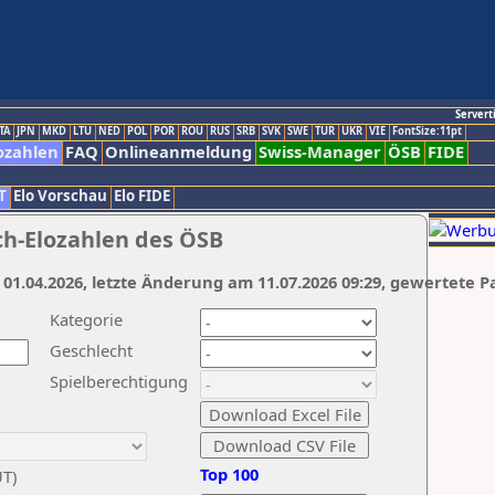
Servert
TA
JPN
MKD
LTU
NED
POL
POR
ROU
RUS
SRB
SVK
SWE
TUR
UKR
VIE
FontSize:11pt
ozahlen
FAQ
Onlineanmeldung
Swiss-Manager
ÖSB
FIDE
T
Elo Vorschau
Elo FIDE
ch-Elozahlen des ÖSB
 01.04.2026, letzte Änderung am 11.07.2026 09:29, gewertete P
Kategorie
Geschlecht
Spielberechtigung
Top 100
UT)