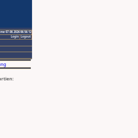
ime 07.08.2026 06:56:12
Login
Logout
artien: