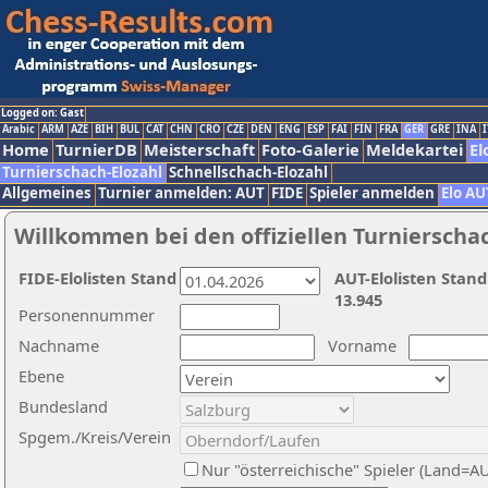
Logged on: Gast
Arabic
ARM
AZE
BIH
BUL
CAT
CHN
CRO
CZE
DEN
ENG
ESP
FAI
FIN
FRA
GER
GRE
INA
I
Home
TurnierDB
Meisterschaft
Foto-Galerie
Meldekartei
El
Turnierschach-Elozahl
Schnellschach-Elozahl
Allgemeines
Turnier anmelden: AUT
FIDE
Spieler anmelden
Elo AU
Willkommen bei den offiziellen Turnierscha
FIDE-Elolisten Stand
AUT-Elolisten Stand
13.945
Personennummer
Nachname
Vorname
Ebene
Bundesland
Spgem./Kreis/Verein
Nur "österreichische" Spieler (Land=A