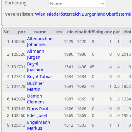
Sortierung
Vereinslisten:
Wien
Niederösterreich
Burgenland
Oberösterrei
Nr.
pnr
name
sex
elo
eloalt
diff
abg
anz
pkt
eloi
Altenbuchner
1
140646
1429
1420
9
1
1
0
Johannes
Aßmann
2
129326
1980
1980
0
0
0
2016
Jürgen
Beyhl
3
131701
1541
1496
45
4
4
0
Joachim
4
127314
Beyhl Tobias
1634
1634
0
0
0
0
Buchner
5
101478
1691
1692
-1
1
0,5
1852
Martin
Dämon
6
143074
1887
1869
18
5
3
1934
Clemens
7
102142
Duris Paul
1626
1626
0
0
0
0
8
102260
Eder Josef
1869
1869
0
0
0
1925
Engelmann
9
125813
1512
1503
9
1
1
0
Markus