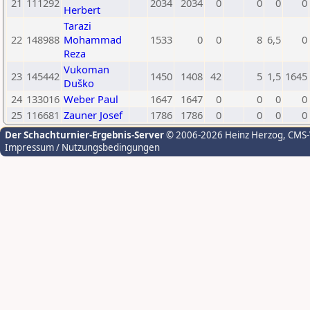
21
111292
2034
2034
0
0
0
0
Herbert
Tarazi
22
148988
Mohammad
1533
0
0
8
6,5
0
Reza
Vukoman
23
145442
1450
1408
42
5
1,5
1645
Duško
24
133016
Weber Paul
1647
1647
0
0
0
0
25
116681
Zauner Josef
1786
1786
0
0
0
0
Der Schachturnier-Ergebnis-Server
© 2006-2026 Heinz Herzog
, CMS
Impressum / Nutzungsbedingungen