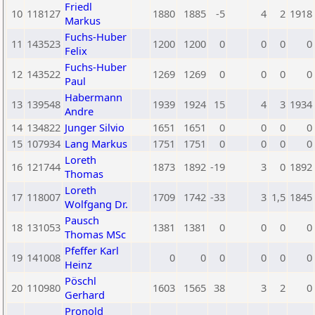
Friedl
10
118127
1880
1885
-5
4
2
1918
Markus
Fuchs-Huber
11
143523
1200
1200
0
0
0
0
Felix
Fuchs-Huber
12
143522
1269
1269
0
0
0
0
Paul
Habermann
13
139548
1939
1924
15
4
3
1934
Andre
14
134822
Junger Silvio
1651
1651
0
0
0
0
15
107934
Lang Markus
1751
1751
0
0
0
0
Loreth
16
121744
1873
1892
-19
3
0
1892
Thomas
Loreth
17
118007
1709
1742
-33
3
1,5
1845
Wolfgang Dr.
Pausch
18
131053
1381
1381
0
0
0
0
Thomas MSc
Pfeffer Karl
19
141008
0
0
0
0
0
0
Heinz
Pöschl
20
110980
1603
1565
38
3
2
0
Gerhard
Pronold