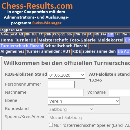
Logged on: Gast
Arabic
ARM
AZE
BIH
BUL
CAT
CHN
CRO
CZE
DEN
ENG
ESP
FAI
FIN
FRA
GER
GRE
INA
I
Home
TurnierDB
Meisterschaft
Foto-Galerie
Meldekartei
El
Turnierschach-Elozahl
Schnellschach-Elozahl
Allgemeines
Turnier anmelden: AUT
FIDE
Spieler anmelden
Elo AU
Willkommen bei den offiziellen Turnierscha
FIDE-Elolisten Stand
AUT-Elolisten Stand
13.945
Personennummer
Nachname
Vorname
Ebene
Bundesland
Spgem./Kreis/Verein
Nur "österreichische" Spieler (Land=A