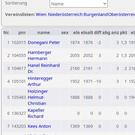
Sortierung
Vereinslisten:
Wien
Niederösterreich
Burgenland
Oberösterrei
Nr.
pnr
name
sex
elo
eloalt
diff
abg
anz
pkt
el
1
102015
Donegani Peter
1874
1876
-2
3
1,5
19
Hamberger
2
104555
2055
2052
3
2
1,5
20
Hermann
Hanel Reinhard
3
104617
2160
2161
-1
3
2
21
Dr.
Hinteregger
4
105101
1952
1971
-19
3
1
19
Arthur
Holzinger
5
105483
Helmut-
1888
1888
0
0
0
19
Christian
Kapeller
6
136327
0
0
0
0
0
Richard
7
143203
Kees Anton
1369
1369
0
0
0