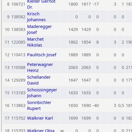
Kleiter Gernot
8
106721
1800
1817
-17
3
1
18
Dr.
Krisch
9
138582
0
0
0
0
0
Johannes
Maderegger
10
138583
1429
1429
0
0
0
Josef
Marchet
11
122085
1862
1854
8
3
2
19
Nikolas
12
110413
Paulitsch Josef
1889
1889
0
0
0
Peterwagner
13
110588
2063
2063
0
0
0
21
Heinz
Schellander
14
129289
1647
1647
0
0
0
17
David
Schoissingeyer
15
113183
1633
1633
0
0
0
Johann
Sonnbichler
16
113863
1650
1690
-40
3
0,5
18
Rupert
17
115702
Walkner Karl
1699
1699
0
0
0
18
18
115703
Walkner Olga
w
0
0
0
0
0
21