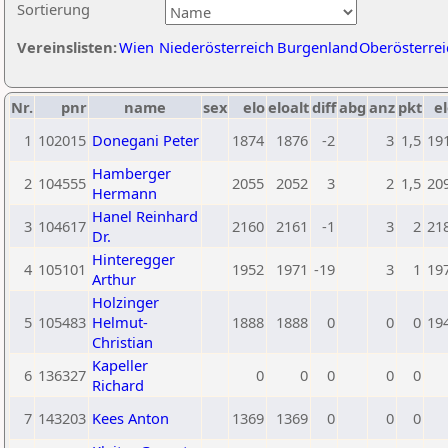
Sortierung
Vereinslisten:
Wien
Niederösterreich
Burgenland
Oberösterrei
Nr.
pnr
name
sex
elo
eloalt
diff
abg
anz
pkt
el
1
102015
Donegani Peter
1874
1876
-2
3
1,5
19
Hamberger
2
104555
2055
2052
3
2
1,5
20
Hermann
Hanel Reinhard
3
104617
2160
2161
-1
3
2
21
Dr.
Hinteregger
4
105101
1952
1971
-19
3
1
19
Arthur
Holzinger
5
105483
Helmut-
1888
1888
0
0
0
19
Christian
Kapeller
6
136327
0
0
0
0
0
Richard
7
143203
Kees Anton
1369
1369
0
0
0