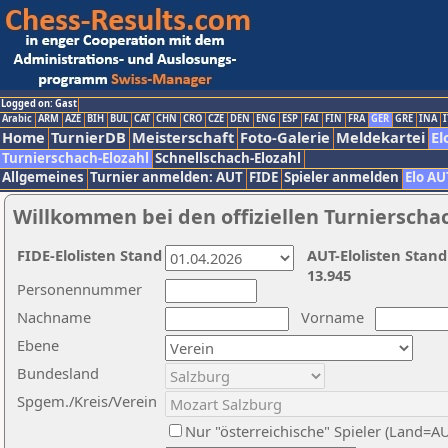
Logged on: Gast
Arabic
ARM
AZE
BIH
BUL
CAT
CHN
CRO
CZE
DEN
ENG
ESP
FAI
FIN
FRA
GER
GRE
INA
I
Home
TurnierDB
Meisterschaft
Foto-Galerie
Meldekartei
El
Turnierschach-Elozahl
Schnellschach-Elozahl
Allgemeines
Turnier anmelden: AUT
FIDE
Spieler anmelden
Elo AU
Willkommen bei den offiziellen Turnierscha
FIDE-Elolisten Stand
AUT-Elolisten Stand
13.945
Personennummer
Nachname
Vorname
Ebene
Bundesland
Spgem./Kreis/Verein
Nur "österreichische" Spieler (Land=A