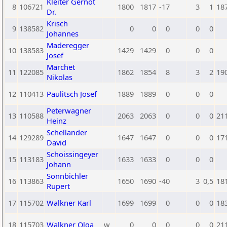
Kleiter Gernot
8
106721
1800
1817
-17
3
1
18
Dr.
Krisch
9
138582
0
0
0
0
0
Johannes
Maderegger
10
138583
1429
1429
0
0
0
Josef
Marchet
11
122085
1862
1854
8
3
2
19
Nikolas
12
110413
Paulitsch Josef
1889
1889
0
0
0
Peterwagner
13
110588
2063
2063
0
0
0
21
Heinz
Schellander
14
129289
1647
1647
0
0
0
17
David
Schoissingeyer
15
113183
1633
1633
0
0
0
Johann
Sonnbichler
16
113863
1650
1690
-40
3
0,5
18
Rupert
17
115702
Walkner Karl
1699
1699
0
0
0
18
18
115703
Walkner Olga
w
0
0
0
0
0
21