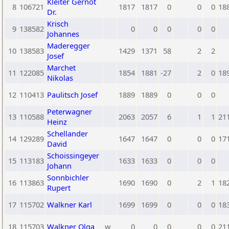
Kleiter Gernot
8
106721
1817
1817
0
0
0
18
Dr.
Krisch
9
138582
0
0
0
0
0
Johannes
Maderegger
10
138583
1429
1371
58
2
2
Josef
Marchet
11
122085
1854
1881
-27
2
0
18
Nikolas
12
110413
Paulitsch Josef
1889
1889
0
0
0
Peterwagner
13
110588
2063
2057
6
1
1
21
Heinz
Schellander
14
129289
1647
1647
0
0
0
17
David
Schoissingeyer
15
113183
1633
1633
0
0
0
Johann
Sonnbichler
16
113863
1690
1690
0
2
1
18
Rupert
17
115702
Walkner Karl
1699
1699
0
0
0
18
18
115703
Walkner Olga
w
0
0
0
0
0
21