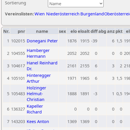
Sortierung
Vereinslisten:
Wien
Niederösterreich
Burgenland
Oberösterrei
Nr.
pnr
name
sex
elo
eloalt
diff
abg
anz
pkt
el
1
102015
Donegani Peter
1876
1915
-39
6
1,5
19
Hamberger
2
104555
2052
2052
0
0
0
20
Hermann
Hanel Reinhard
3
104617
2161
2155
6
3
2
21
Dr.
Hinteregger
4
105101
1971
1965
6
3
1,5
19
Arthur
Holzinger
5
105483
Helmut-
1888
1891
-3
1
0,5
19
Christian
Kapeller
6
136327
0
0
0
0
0
Richard
7
143203
Kees Anton
1369
1369
0
0
0