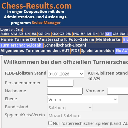
Logged on: Gast
Arabic
ARM
AZE
BIH
BUL
CAT
CHN
CRO
CZE
DEN
ENG
ESP
FAI
FIN
FRA
GER
GRE
INA
I
Home
TurnierDB
Meisterschaft
Foto-Galerie
Meldekartei
El
Turnierschach-Elozahl
Schnellschach-Elozahl
Allgemeines
Turnier anmelden: AUT
FIDE
Spieler anmelden
Elo AU
Willkommen bei den offiziellen Turnierscha
FIDE-Elolisten Stand
AUT-Elolisten Stand
10.879
Personennummer
Nachname
Vorname
Ebene
Bundesland
Spgem./Kreis/Verein
Nur "österreichische" Spieler (Land=A