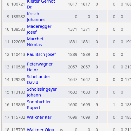
Kleiter Gernot
8
106721
1817
1817
0
0
0
18
Dr.
Krisch
9
138582
0
0
0
0
0
Johannes
Maderegger
10
138583
1371
1371
0
0
0
Josef
Marchet
11
122085
1881
1881
0
0
0
19
Nikolas
12
110413
Paulitsch Josef
1889
1889
0
0
0
Peterwagner
13
110588
2057
2057
0
0
0
21
Heinz
Schellander
14
129289
1647
1647
0
0
0
17
David
Schoissingeyer
15
113183
1633
1633
0
0
0
Johann
Sonnbichler
16
113863
1690
1699
-9
1
0
18
Rupert
17
115702
Walkner Karl
1699
1699
0
0
0
18
18
115703
Walkner Olga
w
0
0
0
0
0
21