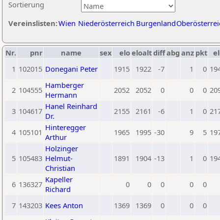
Sortierung
Vereinslisten:
Wien
Niederösterreich
Burgenland
Oberösterrei
Nr.
pnr
name
sex
elo
eloalt
diff
abg
anz
pkt
el
1
102015
Donegani Peter
1915
1922
-7
1
0
19
Hamberger
2
104555
2052
2052
0
0
0
20
Hermann
Hanel Reinhard
3
104617
2155
2161
-6
1
0
21
Dr.
Hinteregger
4
105101
1965
1995
-30
9
5
19
Arthur
Holzinger
5
105483
Helmut-
1891
1904
-13
1
0
19
Christian
Kapeller
6
136327
0
0
0
0
0
Richard
7
143203
Kees Anton
1369
1369
0
0
0