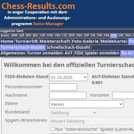
Logged on: Gast
Arabic
ARM
AZE
BIH
BUL
CAT
CHN
CRO
CZE
DEN
ENG
ESP
FAI
FIN
FRA
GER
GRE
INA
I
Home
TurnierDB
Meisterschaft
Foto-Galerie
Meldekartei
El
Turnierschach-Elozahl
Schnellschach-Elozahl
Allgemeines
Turnier anmelden: AUT
FIDE
Spieler anmelden
Elo AU
Willkommen bei den offiziellen Turnierscha
FIDE-Elolisten Stand
AUT-Elolisten Stand
8.601
Personennummer
Nachname
Vorname
Ebene
Bundesland
Spgem./Kreis/Verein
Nur "österreichische" Spieler (Land=A