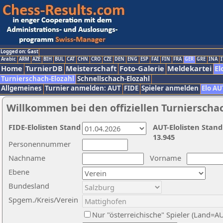
Logged on: Gast
Arabic
ARM
AZE
BIH
BUL
CAT
CHN
CRO
CZE
DEN
ENG
ESP
FAI
FIN
FRA
GER
GRE
INA
I
Home
TurnierDB
Meisterschaft
Foto-Galerie
Meldekartei
El
Turnierschach-Elozahl
Schnellschach-Elozahl
Allgemeines
Turnier anmelden: AUT
FIDE
Spieler anmelden
Elo AU
Willkommen bei den offiziellen Turnierscha
FIDE-Elolisten Stand
AUT-Elolisten Stand
13.945
Personennummer
Nachname
Vorname
Ebene
Bundesland
Spgem./Kreis/Verein
Nur "österreichische" Spieler (Land=A