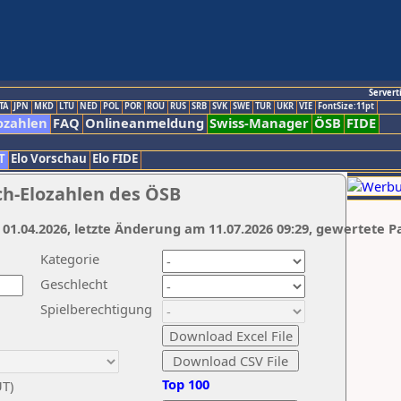
Servert
TA
JPN
MKD
LTU
NED
POL
POR
ROU
RUS
SRB
SVK
SWE
TUR
UKR
VIE
FontSize:11pt
ozahlen
FAQ
Onlineanmeldung
Swiss-Manager
ÖSB
FIDE
T
Elo Vorschau
Elo FIDE
ch-Elozahlen des ÖSB
 01.04.2026, letzte Änderung am 11.07.2026 09:29, gewertete P
Kategorie
Geschlecht
Spielberechtigung
Top 100
UT)