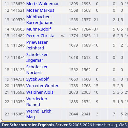
11
128639
Mertz Waldemar
1893
1893
0
0
0
1
12
141621
Moser Markus
1568
1568
0
0
0
Mühlbacher-
13
109570
1558
1537
21
2
1,5
Karrer Johann
14
109663
Muhr Rudolf
1747
1784
-37
5
0,5
1
15
141482
Perner Christa
w
1374
1385
-11
6
2,5
1
Priewasser
16
111246
1679
1689
-10
5
2
1
Reinhard
Schöfecker
17
111874
1618
1618
0
0
0
Ingemar
Schöfecker
18
113125
1562
1562
0
0
0
Norbert
19
114731
Sycek Adolf
1660
1660
0
0
0
1
20
115556
Vorreiter Günter
1783
1768
15
3
2,5
21
115692
Waldner Alois
2073
2063
10
5
3,5
2
Werdecker
22
116059
1883
1874
9
3
1,5
1
Roland
Werndl Erich
23
116069
2044
2041
3
7
5
2
Mag.
Der Schachturnier-Ergebnis-Server
© 2006-2026 Heinz Herzog
, CMS