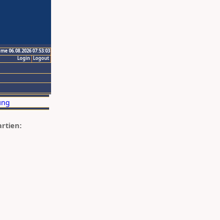
ime 06.08.2026 07:53:03
Login
Logout
artien: