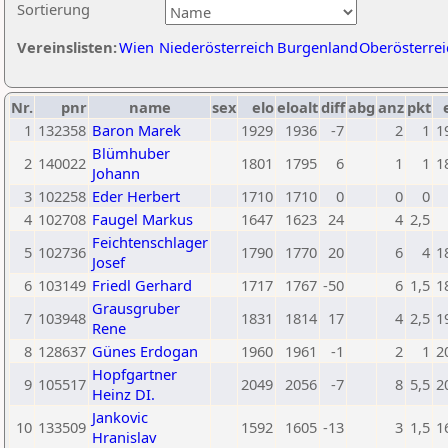
Sortierung
Vereinslisten:
Wien
Niederösterreich
Burgenland
Oberösterrei
Nr.
pnr
name
sex
elo
eloalt
diff
abg
anz
pkt
1
132358
Baron Marek
1929
1936
-7
2
1
1
Blümhuber
2
140022
1801
1795
6
1
1
1
Johann
3
102258
Eder Herbert
1710
1710
0
0
0
4
102708
Faugel Markus
1647
1623
24
4
2,5
Feichtenschlager
5
102736
1790
1770
20
6
4
1
Josef
6
103149
Friedl Gerhard
1717
1767
-50
6
1,5
1
Grausgruber
7
103948
1831
1814
17
4
2,5
1
Rene
8
128637
Günes Erdogan
1960
1961
-1
2
1
2
Hopfgartner
9
105517
2049
2056
-7
8
5,5
2
Heinz DI.
Jankovic
10
133509
1592
1605
-13
3
1,5
1
Hranislav