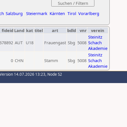
ch
Salzburg
Steiermark
Kärnten
Tirol
Vorarlberg
fideid
Land
kat
titel
art
bdld
vnr
verein
Steinitz
678892
AUT
U18
Frauengast
Sbg
5008
Schach
Akademie
Steinitz
0
CHN
Stamm
Sbg
5008
Schach
Akademie
-Version 14.07.2026 13:23, Node S2