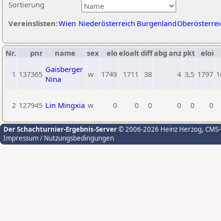
Sortierung
Vereinslisten:
Wien
Niederösterreich
Burgenland
Oberösterrei
Nr.
pnr
name
sex
elo
eloalt
diff
abg
anz
pkt
eloi
Gaisberger
1
137365
w
1749
1711
38
4
3,5
1797
1
Nina
2
127945
Lin Mingxia
w
0
0
0
0
0
0
Der Schachturnier-Ergebnis-Server
© 2006-2026 Heinz Herzog
, CMS
Impressum / Nutzungsbedingungen