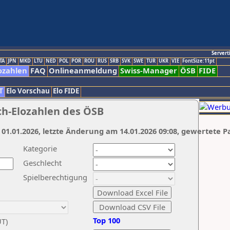
Servert
TA
JPN
MKD
LTU
NED
POL
POR
ROU
RUS
SRB
SVK
SWE
TUR
UKR
VIE
FontSize:11pt
ozahlen
FAQ
Onlineanmeldung
Swiss-Manager
ÖSB
FIDE
T
Elo Vorschau
Elo FIDE
ch-Elozahlen des ÖSB
 01.01.2026, letzte Änderung am 14.01.2026 09:08, gewertete P
Kategorie
Geschlecht
Spielberechtigung
Top 100
UT)