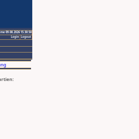
ime 09.08.2026 15:30:50
Login
Logout
artien: