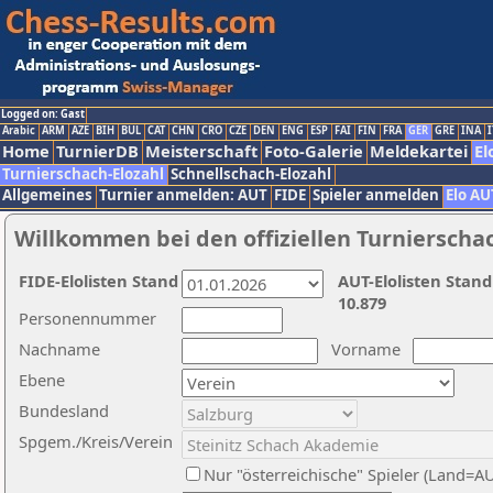
Logged on: Gast
Arabic
ARM
AZE
BIH
BUL
CAT
CHN
CRO
CZE
DEN
ENG
ESP
FAI
FIN
FRA
GER
GRE
INA
I
Home
TurnierDB
Meisterschaft
Foto-Galerie
Meldekartei
El
Turnierschach-Elozahl
Schnellschach-Elozahl
Allgemeines
Turnier anmelden: AUT
FIDE
Spieler anmelden
Elo AU
Willkommen bei den offiziellen Turnierscha
FIDE-Elolisten Stand
AUT-Elolisten Stand
10.879
Personennummer
Nachname
Vorname
Ebene
Bundesland
Spgem./Kreis/Verein
Nur "österreichische" Spieler (Land=A