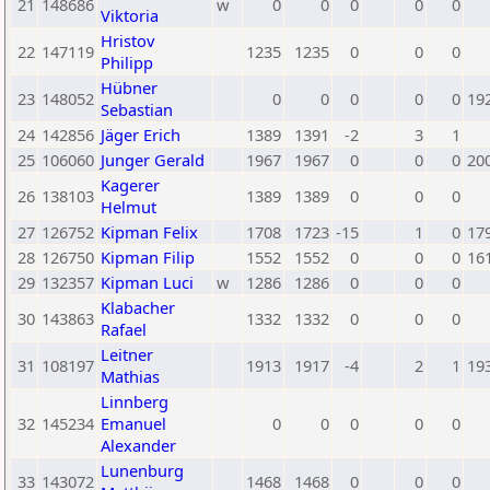
21
148686
w
0
0
0
0
0
Viktoria
Hristov
22
147119
1235
1235
0
0
0
Philipp
Hübner
23
148052
0
0
0
0
0
19
Sebastian
24
142856
Jäger Erich
1389
1391
-2
3
1
25
106060
Junger Gerald
1967
1967
0
0
0
20
Kagerer
26
138103
1389
1389
0
0
0
Helmut
27
126752
Kipman Felix
1708
1723
-15
1
0
17
28
126750
Kipman Filip
1552
1552
0
0
0
16
29
132357
Kipman Luci
w
1286
1286
0
0
0
Klabacher
30
143863
1332
1332
0
0
0
Rafael
Leitner
31
108197
1913
1917
-4
2
1
19
Mathias
Linnberg
32
145234
Emanuel
0
0
0
0
0
Alexander
Lunenburg
33
143072
1468
1468
0
0
0