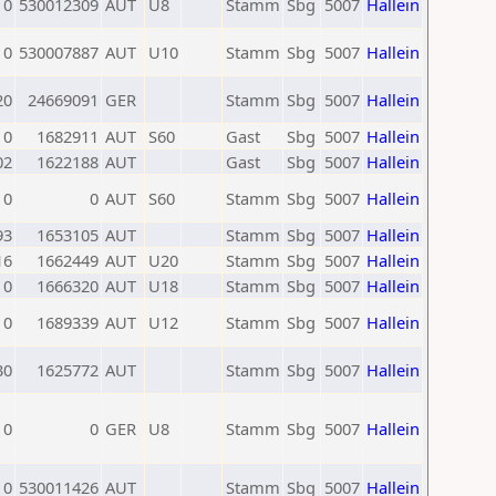
0
530012309
AUT
U8
Stamm
Sbg
5007
Hallein
0
530007887
AUT
U10
Stamm
Sbg
5007
Hallein
20
24669091
GER
Stamm
Sbg
5007
Hallein
0
1682911
AUT
S60
Gast
Sbg
5007
Hallein
02
1622188
AUT
Gast
Sbg
5007
Hallein
0
0
AUT
S60
Stamm
Sbg
5007
Hallein
93
1653105
AUT
Stamm
Sbg
5007
Hallein
16
1662449
AUT
U20
Stamm
Sbg
5007
Hallein
0
1666320
AUT
U18
Stamm
Sbg
5007
Hallein
0
1689339
AUT
U12
Stamm
Sbg
5007
Hallein
30
1625772
AUT
Stamm
Sbg
5007
Hallein
0
0
GER
U8
Stamm
Sbg
5007
Hallein
0
530011426
AUT
Stamm
Sbg
5007
Hallein