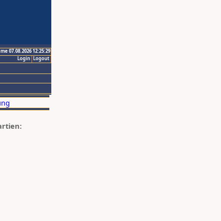
ime 07.08.2026 12:25:29
Login
Logout
artien: