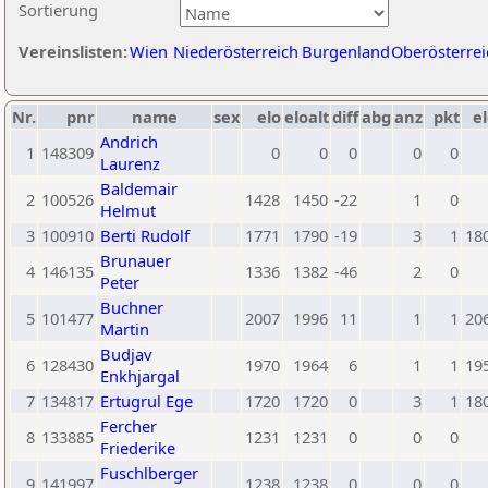
Sortierung
Vereinslisten:
Wien
Niederösterreich
Burgenland
Oberösterrei
Nr.
pnr
name
sex
elo
eloalt
diff
abg
anz
pkt
el
Andrich
1
148309
0
0
0
0
0
Laurenz
Baldemair
2
100526
1428
1450
-22
1
0
Helmut
3
100910
Berti Rudolf
1771
1790
-19
3
1
18
Brunauer
4
146135
1336
1382
-46
2
0
Peter
Buchner
5
101477
2007
1996
11
1
1
20
Martin
Budjav
6
128430
1970
1964
6
1
1
19
Enkhjargal
7
134817
Ertugrul Ege
1720
1720
0
3
1
18
Fercher
8
133885
1231
1231
0
0
0
Friederike
Fuschlberger
9
141997
1238
1238
0
0
0