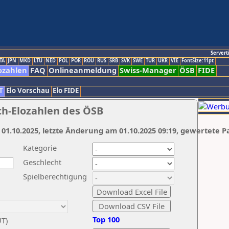
Servert
TA
JPN
MKD
LTU
NED
POL
POR
ROU
RUS
SRB
SVK
SWE
TUR
UKR
VIE
FontSize:11pt
ozahlen
FAQ
Onlineanmeldung
Swiss-Manager
ÖSB
FIDE
T
Elo Vorschau
Elo FIDE
ch-Elozahlen des ÖSB
 01.10.2025, letzte Änderung am 01.10.2025 09:19, gewertete P
Kategorie
Geschlecht
Spielberechtigung
Top 100
UT)