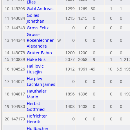
Elias
10
145203
Gabl Andreas
1299
1269
30
1
1
Gölles
11
143084
1215
1215
0
0
0
Jonathan
12
144343
Gross Felix
0
0
0
0
0
Gross-
13
144344
Rosenlechner
w
0
0
0
0
0
Alexandra
14
143078
Grüter Fabio
1200
1200
0
0
0
15
140839
Hake Nils
2077
2068
9
1
1
21
Halilovic
16
104526
1912
1961
-49
10
5,5
19
Husejin
Harpley
17
144071
0
0
0
0
0
Lachlan James
Hauthaler
18
104817
1896
1896
0
0
0
19
Mario
Herbst
19
104980
1408
1408
0
0
0
Gottfried
Hofrichter
20
147179
0
0
0
0
0
Henrik
Höllbacher