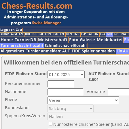
Logged on: Gast
Arabic
ARM
AZE
BIH
BUL
CAT
CHN
CRO
CZE
DEN
ENG
ESP
FAI
FIN
FRA
GER
GRE
INA
I
Home
TurnierDB
Meisterschaft
Foto-Galerie
Meldekartei
El
Turnierschach-Elozahl
Schnellschach-Elozahl
Allgemeines
Turnier anmelden: AUT
FIDE
Spieler anmelden
Elo AU
Willkommen bei den offiziellen Turnierscha
FIDE-Elolisten Stand
AUT-Elolisten Stand
8.601
Personennummer
Nachname
Vorname
Ebene
Bundesland
Spgem./Kreis/Verein
Nur "österreichische" Spieler (Land=A