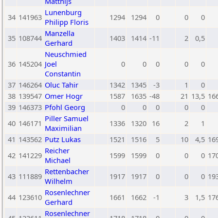
Matthijs
Lunenburg
34
141963
1294
1294
0
0
0
Philipp Floris
Manzella
35
108744
1403
1414
-11
2
0,5
Gerhard
Neuschmied
36
145204
Joel
0
0
0
0
0
Constantin
37
146264
Oluc Tahir
1342
1345
-3
1
0
38
139547
Omer Hogr
1587
1635
-48
21
13,5
16
39
146373
Pfohl Georg
0
0
0
0
0
Piller Samuel
40
146171
1336
1320
16
2
1
Maximilian
41
143562
Putz Lukas
1521
1516
5
10
4,5
16
Reicher
42
141229
1599
1599
0
0
0
17
Michael
Rettenbacher
43
111889
1917
1917
0
0
0
19
Wilhelm
Rosenlechner
44
123610
1661
1662
-1
3
1,5
17
Gerhard
Rosenlechner