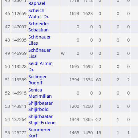
45
123611
1718
1718
0
0
0
Raphael
Scheichl
46
112659
1623
1623
0
0
0
Walter Dr.
Schneider
47
147097
0
0
0
0
0
Sebastian
Schönauer
48
146935
0
0
0
0
0
Elias
Schönauer
49
146959
w
0
0
0
0
0
Lisa
Seidl Armin
50
113528
1695
1695
0
0
0
Dr.
Seilinger
51
113559
1394
1334
60
2
2
Rudolf
Senica
52
146915
0
0
0
0
0
Maximilian
Shijirbaatar
53
143811
1200
1200
0
0
0
Shijirbold
Shijirbaatar
54
137264
1343
1365
-22
1
0
Shijir-Erdene
Sommerer
55
125272
1465
1450
15
1
1
Kurt