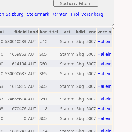
ch
Salzburg
Steiermark
Kärnten
Tirol
Vorarlberg
oi
fideid
Land
kat
titel
art
bdld
vnr
verein
0
530010233
AUT
U12
Stamm
Sbg
5007
Hallein
0
1659863
AUT
S65
Stamm
Sbg
5007
Hallein
00
1614134
AUT
S60
Stamm
Sbg
5007
Hallein
0
530000637
AUT
S65
Stamm
Sbg
5007
Hallein
63
1615815
AUT
S65
Stamm
Sbg
5007
Hallein
57
24665614
AUT
S50
Stamm
Sbg
5007
Hallein
03
1670476
AUT
U18
Stamm
Sbg
5007
Hallein
0
0
AUT
S65
Stamm
Sbg
5007
Hallein
0
1680242
AUT
U14
Stamm
Sbg
5007
Hallein