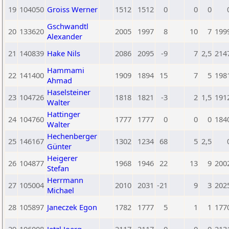
19
104050
Groiss Werner
1512
1512
0
0
0
Gschwandtl
20
133620
2005
1997
8
10
7
199
Alexander
21
140839
Hake Nils
2086
2095
-9
7
2,5
214
Hammami
22
141400
1909
1894
15
7
5
198
Ahmad
Haselsteiner
23
104726
1818
1821
-3
2
1,5
191
Walter
Hattinger
24
104760
1777
1777
0
0
0
184
Walter
Hechenberger
25
146167
1302
1234
68
5
2,5
Günter
Heigerer
26
104877
1968
1946
22
13
9
200
Stefan
Herrmann
27
105004
2010
2031
-21
9
3
202
Michael
28
105897
Janeczek Egon
1782
1777
5
1
1
177