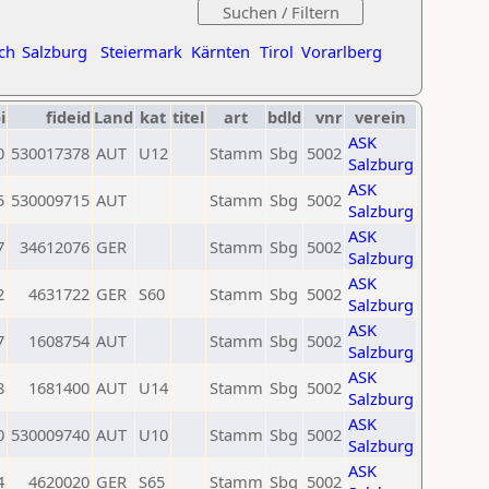
ch
Salzburg
Steiermark
Kärnten
Tirol
Vorarlberg
i
fideid
Land
kat
titel
art
bdld
vnr
verein
ASK
0
530017378
AUT
U12
Stamm
Sbg
5002
Salzburg
ASK
5
530009715
AUT
Stamm
Sbg
5002
Salzburg
ASK
7
34612076
GER
Stamm
Sbg
5002
Salzburg
ASK
2
4631722
GER
S60
Stamm
Sbg
5002
Salzburg
ASK
7
1608754
AUT
Stamm
Sbg
5002
Salzburg
ASK
8
1681400
AUT
U14
Stamm
Sbg
5002
Salzburg
ASK
0
530009740
AUT
U10
Stamm
Sbg
5002
Salzburg
ASK
4
4620020
GER
S65
Stamm
Sbg
5002