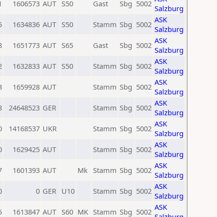
1
1606573
AUT
S50
Gast
Sbg
5002
Salzburg
ASK
5
1634836
AUT
S50
Stamm
Sbg
5002
Salzburg
ASK
8
1651773
AUT
S65
Gast
Sbg
5002
Salzburg
ASK
2
1632833
AUT
S50
Stamm
Sbg
5002
Salzburg
ASK
3
1659928
AUT
Stamm
Sbg
5002
Salzburg
ASK
8
24648523
GER
Stamm
Sbg
5002
Salzburg
ASK
0
14168537
UKR
Stamm
Sbg
5002
Salzburg
ASK
0
1629425
AUT
Stamm
Sbg
5002
Salzburg
ASK
7
1601393
AUT
Mk
Stamm
Sbg
5002
Salzburg
ASK
0
0
GER
U10
Stamm
Sbg
5002
Salzburg
ASK
5
1613847
AUT
S60
MK
Stamm
Sbg
5002
Salzburg