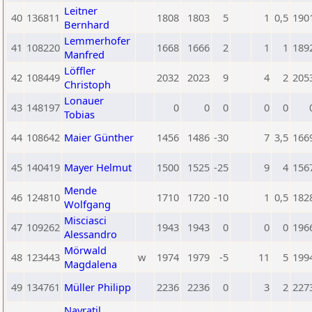
Leitner
40
136811
1808
1803
5
1
0,5
190
Bernhard
Lemmerhofer
41
108220
1668
1666
2
1
1
189
Manfred
Löffler
42
108449
2032
2023
9
4
2
205
Christoph
Lonauer
43
148197
0
0
0
0
0
Tobias
44
108642
Maier Günther
1456
1486
-30
7
3,5
166
45
140419
Mayer Helmut
1500
1525
-25
9
4
156
Mende
46
124810
1710
1720
-10
1
0,5
182
Wolfgang
Misciasci
47
109262
1943
1943
0
0
0
196
Alessandro
Mörwald
48
123443
w
1974
1979
-5
11
5
199
Magdalena
49
134761
Müller Philipp
2236
2236
0
3
2
227
Navratil