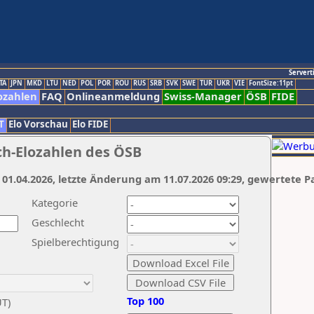
Servert
TA
JPN
MKD
LTU
NED
POL
POR
ROU
RUS
SRB
SVK
SWE
TUR
UKR
VIE
FontSize:11pt
ozahlen
FAQ
Onlineanmeldung
Swiss-Manager
ÖSB
FIDE
T
Elo Vorschau
Elo FIDE
ch-Elozahlen des ÖSB
 01.04.2026, letzte Änderung am 11.07.2026 09:29, gewertete P
Kategorie
Geschlecht
Spielberechtigung
Top 100
UT)