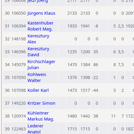
29
106008
Jetzl Joerg
2117
2117
0
0
0
213
30
106050
Jürgens Klaus
2133
2133
0
0
0
209
Kastenhuber
31
106394
1933
1941
-8
5
2,5
192
Robert Mag.
Keresztury
32
148198
0
0
0
0
0
Alex
Keresztury
33
146396
1235
1200
35
6
3,5
David
Kirchschlager
34
145079
1470
1384
86
8
7,5
Julian
Kohlweis
35
107050
1376
1398
-22
1
0
Walter
36
107098
Koller Karl
1473
1517
-44
5
2
37
149220
Kritzer Simon
0
0
0
0
0
Kühleitner
38
120974
1480
1442
38
11
7
172
Markus Mag.
Lederer
39
122463
1715
1715
0
0
0
182
Anatol