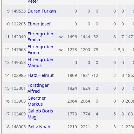
Peter
9
149533
Duran Furkan
0
0
0
0
0
10
102205
Ebner Josef
0
0
0
0
0
Ehrengruber
11
142040
w
1496
1444
52
8
7
147
Emilia
Ehrengruber
12
147668
w
1273
1200
73
4
3,5
Fiona
Ehrengruber
13
149553
0
0
0
0
0
Marius
14
102985
Flatz Helmut
1809
1821
-12
2
0
186
Forstinger
15
103061
1824
1824
0
0
0
Alfred
Gaertner
16
103908
2064
2064
0
0
0
208
Markus
Gallob Boris
17
103409
1778
1774
4
5
3
188
Mag.
18
148906
Geltz Noah
2219
2221
-2
3
1
220