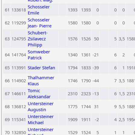
Schosseler
61
133618
1393
1393
0
0
0
Emile
Schosseler
62
119299
1580
1580
0
0
0
Jean- Pierre
Schubert-
63
124795
Zsilavecz
1576
1526
50
5
3,5
158
Philipp
Somweber
64
141764
1340
1361
-21
6
2
Patrick
65
113991
Stader Stefan
1794
1833
-39
6
1
191
Thalhammer
66
114902
1746
1790
-44
7
3,5
188
Klaus
Tomic
67
146611
2310
2323
-13
6
1,5
231
Aleksandar
Untersteiner
68
136812
1775
1744
31
9
5,5
188
Augustin
Untersteiner
69
115341
1909
1911
-2
4
2,5
195
Michael
Untersteiner
70
132850
1529
1524
5
1
1