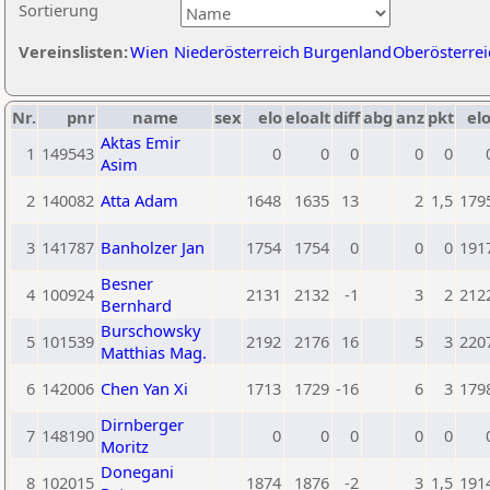
Sortierung
Vereinslisten:
Wien
Niederösterreich
Burgenland
Oberösterrei
Nr.
pnr
name
sex
elo
eloalt
diff
abg
anz
pkt
elo
Aktas Emir
1
149543
0
0
0
0
0
Asim
2
140082
Atta Adam
1648
1635
13
2
1,5
179
3
141787
Banholzer Jan
1754
1754
0
0
0
191
Besner
4
100924
2131
2132
-1
3
2
212
Bernhard
Burschowsky
5
101539
2192
2176
16
5
3
220
Matthias Mag.
6
142006
Chen Yan Xi
1713
1729
-16
6
3
179
Dirnberger
7
148190
0
0
0
0
0
Moritz
Donegani
8
102015
1874
1876
-2
3
1,5
191