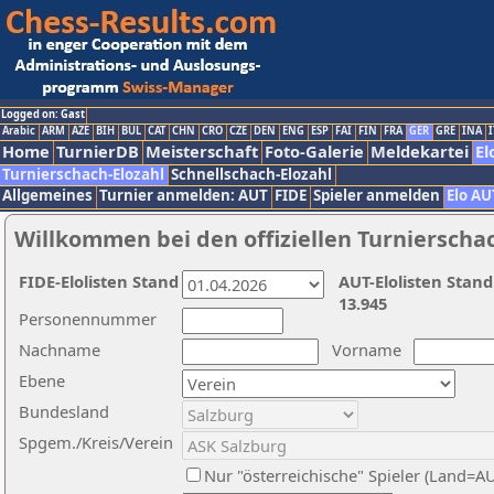
Logged on: Gast
Arabic
ARM
AZE
BIH
BUL
CAT
CHN
CRO
CZE
DEN
ENG
ESP
FAI
FIN
FRA
GER
GRE
INA
I
Home
TurnierDB
Meisterschaft
Foto-Galerie
Meldekartei
El
Turnierschach-Elozahl
Schnellschach-Elozahl
Allgemeines
Turnier anmelden: AUT
FIDE
Spieler anmelden
Elo AU
Willkommen bei den offiziellen Turnierscha
FIDE-Elolisten Stand
AUT-Elolisten Stand
13.945
Personennummer
Nachname
Vorname
Ebene
Bundesland
Spgem./Kreis/Verein
Nur "österreichische" Spieler (Land=A