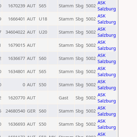
ASK
0
1670239
AUT
S65
Stamm
Sbg
5002
Salzburg
ASK
9
1666401
AUT
U18
Stamm
Sbg
5002
Salzburg
ASK
7
34604022
AUT
U20
Stamm
Sbg
5002
Salzburg
ASK
1
1679015
AUT
Stamm
Sbg
5002
Salzburg
ASK
2
1636677
AUT
S60
Stamm
Sbg
5002
Salzburg
ASK
0
1634801
AUT
S65
Stamm
Sbg
5002
Salzburg
ASK
0
0
AUT
S50
Stamm
Sbg
5002
Salzburg
ASK
2
1620770
AUT
Gast
Sbg
5002
Salzburg
ASK
5
24680540
GER
S60
Stamm
Sbg
5002
Salzburg
ASK
0
1636693
AUT
S50
Stamm
Sbg
5002
Salzburg
ASK