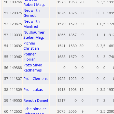
50
109766
1973
1953
20
5
3,5
199
Robert Mag.
Neuwirth
51
120975
1826
1826
0
0
0
189
Gernot
Neuwirth
52
129675
1579
1579
0
1
0,5
172
Manfred
Nußbaumer
53
110033
1866
1857
9
1
1
191
Stefan Mag.
Pichler
54
110692
1541
1580
-39
8
3,5
168
Christian
Pöllner
55
110962
1688
1679
9
5
3
174
Florian
Pozo Silvio
56
149388
0
0
0
0
0
Radhames
57
111307
Prüll Clemens
1925
1925
0
0
0
58
111309
Prüll Lukas
1918
1903
15
5
3,5
195
59
149550
Renoth Daniel
1217
0
0
7
3
Scheiblmaier
60
112652
2075
2066
9
4
3,5
209
Robert Mag.