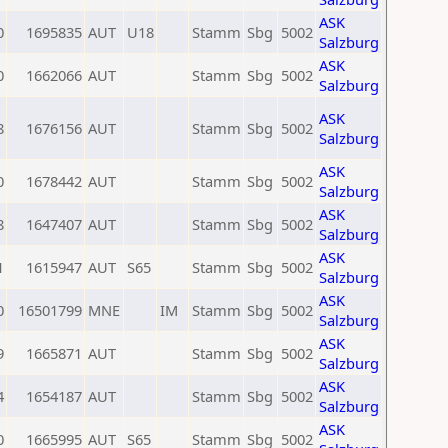
ASK
0
1695835
AUT
U18
Stamm
Sbg
5002
Salzburg
ASK
0
1662066
AUT
Stamm
Sbg
5002
Salzburg
ASK
8
1676156
AUT
Stamm
Sbg
5002
Salzburg
ASK
0
1678442
AUT
Stamm
Sbg
5002
Salzburg
ASK
8
1647407
AUT
Stamm
Sbg
5002
Salzburg
ASK
1
1615947
AUT
S65
Stamm
Sbg
5002
Salzburg
ASK
0
16501799
MNE
IM
Stamm
Sbg
5002
Salzburg
ASK
9
1665871
AUT
Stamm
Sbg
5002
Salzburg
ASK
4
1654187
AUT
Stamm
Sbg
5002
Salzburg
ASK
0
1665995
AUT
S65
Stamm
Sbg
5002