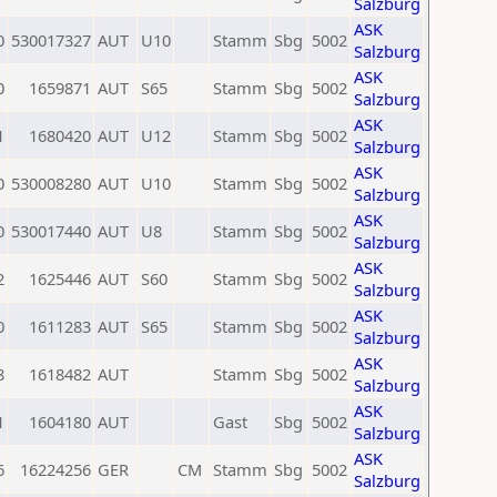
Salzburg
ASK
0
530017327
AUT
U10
Stamm
Sbg
5002
Salzburg
ASK
0
1659871
AUT
S65
Stamm
Sbg
5002
Salzburg
ASK
1
1680420
AUT
U12
Stamm
Sbg
5002
Salzburg
ASK
0
530008280
AUT
U10
Stamm
Sbg
5002
Salzburg
ASK
0
530017440
AUT
U8
Stamm
Sbg
5002
Salzburg
ASK
2
1625446
AUT
S60
Stamm
Sbg
5002
Salzburg
ASK
0
1611283
AUT
S65
Stamm
Sbg
5002
Salzburg
ASK
8
1618482
AUT
Stamm
Sbg
5002
Salzburg
ASK
1
1604180
AUT
Gast
Sbg
5002
Salzburg
ASK
6
16224256
GER
CM
Stamm
Sbg
5002
Salzburg