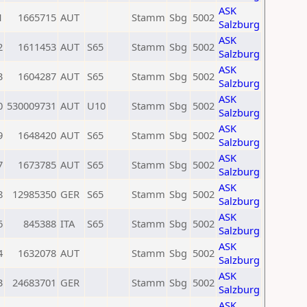
ASK
1
1665715
AUT
Stamm
Sbg
5002
Salzburg
ASK
2
1611453
AUT
S65
Stamm
Sbg
5002
Salzburg
ASK
3
1604287
AUT
S65
Stamm
Sbg
5002
Salzburg
ASK
0
530009731
AUT
U10
Stamm
Sbg
5002
Salzburg
ASK
9
1648420
AUT
S65
Stamm
Sbg
5002
Salzburg
ASK
7
1673785
AUT
S65
Stamm
Sbg
5002
Salzburg
ASK
8
12985350
GER
S65
Stamm
Sbg
5002
Salzburg
ASK
6
845388
ITA
S65
Stamm
Sbg
5002
Salzburg
ASK
4
1632078
AUT
Stamm
Sbg
5002
Salzburg
ASK
3
24683701
GER
Stamm
Sbg
5002
Salzburg
ASK