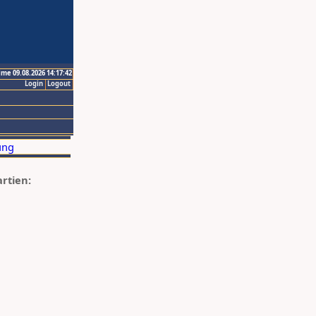
ime 09.08.2026 14:17:42
Login
Logout
artien: