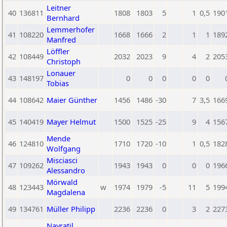
Leitner
40
136811
1808
1803
5
1
0,5
190
Bernhard
Lemmerhofer
41
108220
1668
1666
2
1
1
189
Manfred
Löffler
42
108449
2032
2023
9
4
2
205
Christoph
Lonauer
43
148197
0
0
0
0
0
Tobias
44
108642
Maier Günther
1456
1486
-30
7
3,5
166
45
140419
Mayer Helmut
1500
1525
-25
9
4
156
Mende
46
124810
1710
1720
-10
1
0,5
182
Wolfgang
Misciasci
47
109262
1943
1943
0
0
0
196
Alessandro
Mörwald
48
123443
w
1974
1979
-5
11
5
199
Magdalena
49
134761
Müller Philipp
2236
2236
0
3
2
227
Navratil