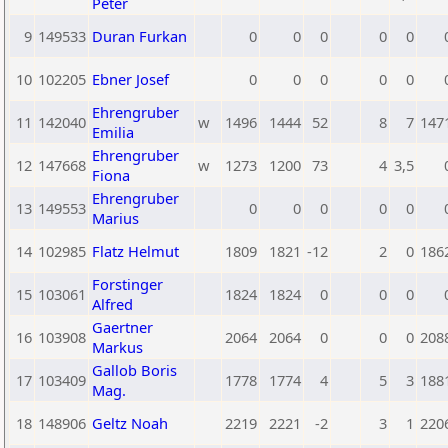
Peter
9
149533
Duran Furkan
0
0
0
0
0
10
102205
Ebner Josef
0
0
0
0
0
Ehrengruber
11
142040
w
1496
1444
52
8
7
147
Emilia
Ehrengruber
12
147668
w
1273
1200
73
4
3,5
Fiona
Ehrengruber
13
149553
0
0
0
0
0
Marius
14
102985
Flatz Helmut
1809
1821
-12
2
0
186
Forstinger
15
103061
1824
1824
0
0
0
Alfred
Gaertner
16
103908
2064
2064
0
0
0
208
Markus
Gallob Boris
17
103409
1778
1774
4
5
3
188
Mag.
18
148906
Geltz Noah
2219
2221
-2
3
1
220