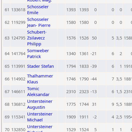
Schosseler
61
133618
1393
1393
0
0
0
Emile
Schosseler
62
119299
1580
1580
0
0
0
Jean- Pierre
Schubert-
63
124795
Zsilavecz
1576
1526
50
5
3,5
158
Philipp
Somweber
64
141764
1340
1361
-21
6
2
Patrick
65
113991
Stader Stefan
1794
1833
-39
6
1
191
Thalhammer
66
114902
1746
1790
-44
7
3,5
188
Klaus
Tomic
67
146611
2310
2323
-13
6
1,5
231
Aleksandar
Untersteiner
68
136812
1775
1744
31
9
5,5
188
Augustin
Untersteiner
69
115341
1909
1911
-2
4
2,5
195
Michael
Untersteiner
70
132850
1529
1524
5
1
1