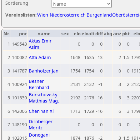
Sortierung
Vereinslisten:
Wien
Niederösterreich
Burgenland
Oberösterrei
Nr.
pnr
name
sex
elo
eloalt
diff
abg
anz
pkt
elo
Aktas Emir
1
149543
0
0
0
0
0
Asim
2
140082
Atta Adam
1648
1635
13
2
1,5
179
3
141787
Banholzer Jan
1754
1754
0
0
0
191
Besner
4
100924
2131
2132
-1
3
2
212
Bernhard
Burschowsky
5
101539
2192
2176
16
5
3
220
Matthias Mag.
6
142006
Chen Yan Xi
1713
1729
-16
6
3
179
Dirnberger
7
148190
0
0
0
0
0
Moritz
Donegani
8
102015
1874
1876
-2
3
1,5
191