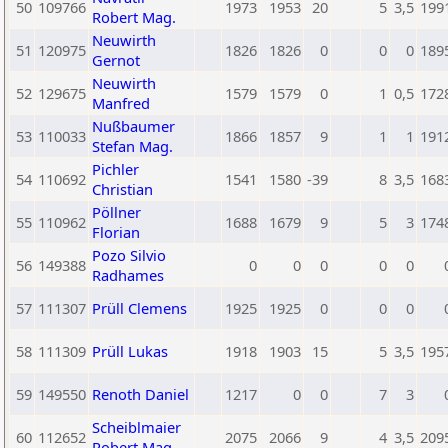
50
109766
1973
1953
20
5
3,5
199
Robert Mag.
Neuwirth
51
120975
1826
1826
0
0
0
189
Gernot
Neuwirth
52
129675
1579
1579
0
1
0,5
172
Manfred
Nußbaumer
53
110033
1866
1857
9
1
1
191
Stefan Mag.
Pichler
54
110692
1541
1580
-39
8
3,5
168
Christian
Pöllner
55
110962
1688
1679
9
5
3
174
Florian
Pozo Silvio
56
149388
0
0
0
0
0
Radhames
57
111307
Prüll Clemens
1925
1925
0
0
0
58
111309
Prüll Lukas
1918
1903
15
5
3,5
195
59
149550
Renoth Daniel
1217
0
0
7
3
Scheiblmaier
60
112652
2075
2066
9
4
3,5
209
Robert Mag.