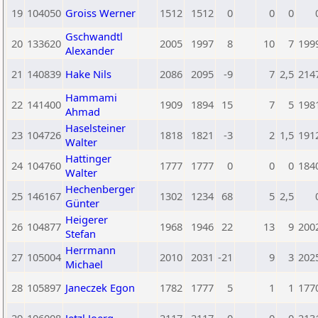
19
104050
Groiss Werner
1512
1512
0
0
0
Gschwandtl
20
133620
2005
1997
8
10
7
199
Alexander
21
140839
Hake Nils
2086
2095
-9
7
2,5
214
Hammami
22
141400
1909
1894
15
7
5
198
Ahmad
Haselsteiner
23
104726
1818
1821
-3
2
1,5
191
Walter
Hattinger
24
104760
1777
1777
0
0
0
184
Walter
Hechenberger
25
146167
1302
1234
68
5
2,5
Günter
Heigerer
26
104877
1968
1946
22
13
9
200
Stefan
Herrmann
27
105004
2010
2031
-21
9
3
202
Michael
28
105897
Janeczek Egon
1782
1777
5
1
1
177