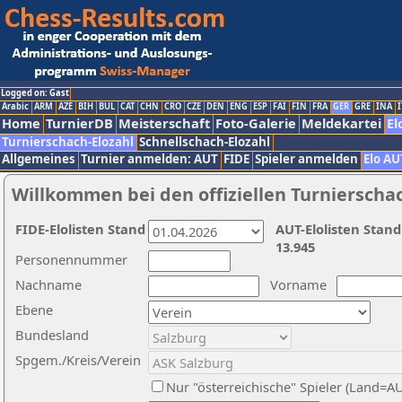
Logged on: Gast
Arabic
ARM
AZE
BIH
BUL
CAT
CHN
CRO
CZE
DEN
ENG
ESP
FAI
FIN
FRA
GER
GRE
INA
I
Home
TurnierDB
Meisterschaft
Foto-Galerie
Meldekartei
El
Turnierschach-Elozahl
Schnellschach-Elozahl
Allgemeines
Turnier anmelden: AUT
FIDE
Spieler anmelden
Elo AU
Willkommen bei den offiziellen Turnierscha
FIDE-Elolisten Stand
AUT-Elolisten Stand
13.945
Personennummer
Nachname
Vorname
Ebene
Bundesland
Spgem./Kreis/Verein
Nur "österreichische" Spieler (Land=A