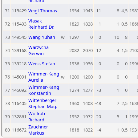
Richard
71
115429
Veigl Thomas
1954
1943
11
8
4,5
198
Vlasak
72
115493
1829
1828
1
1
0,5
186
Reinhard Dr.
73
149545
Wang Yuhan
w
1297
0
0
10
8
Warzycha
74
139168
2082
2070
12
4
1,5
210
Gerwin
75
139218
Weiss Stefan
1936
1936
0
0
0
199
Wimmer-Kang
76
145091
w
1200
1200
0
0
0
Aurelia
Wimmer-Kang
77
145092
1274
1277
-3
1
0
Konstantin
Wittenberger
78
116405
1360
1408
-48
7
2,5
163
Stephan Mag.
Wollrab
79
132861
1952
1972
-20
5
1
199
Richard
Zauchner
80
116672
1818
1822
-4
1
0,5
193
Markus