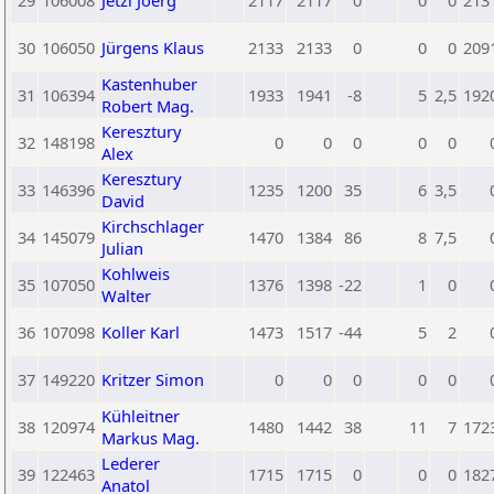
29
106008
Jetzl Joerg
2117
2117
0
0
0
213
30
106050
Jürgens Klaus
2133
2133
0
0
0
209
Kastenhuber
31
106394
1933
1941
-8
5
2,5
192
Robert Mag.
Keresztury
32
148198
0
0
0
0
0
Alex
Keresztury
33
146396
1235
1200
35
6
3,5
David
Kirchschlager
34
145079
1470
1384
86
8
7,5
Julian
Kohlweis
35
107050
1376
1398
-22
1
0
Walter
36
107098
Koller Karl
1473
1517
-44
5
2
37
149220
Kritzer Simon
0
0
0
0
0
Kühleitner
38
120974
1480
1442
38
11
7
172
Markus Mag.
Lederer
39
122463
1715
1715
0
0
0
182
Anatol