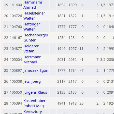
Hammami
19
141400
1894
1890
4
3
1,5
197
Ahmad
Haselsteiner
20
104726
1821
1822
-1
2
1,5
191
Walter
Hattinger
21
104760
1777
1777
0
0
0
184
Walter
Hechenberger
22
146167
1234
1234
0
0
0
Günter
Heigerer
23
104877
1946
1957
-11
9
5
199
Stefan
Herrmann
24
105004
2031
2032
-1
7
3,5
203
Michael
25
105897
Janeczek Egon
1777
1784
-7
2
1
177
26
106008
Jetzl Joerg
2117
2117
0
0
0
213
27
106050
Jürgens Klaus
2133
2133
0
0
0
209
Kastenhuber
28
106394
1941
1918
23
2
2
192
Robert Mag.
Keresztury