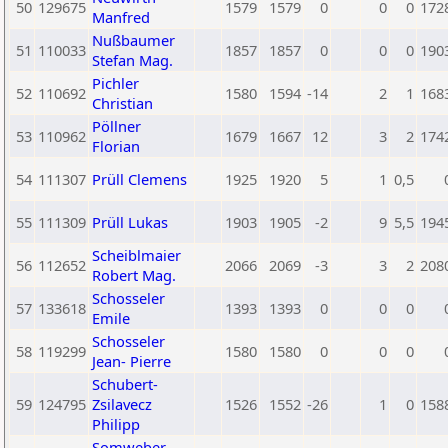
50
129675
1579
1579
0
0
0
172
Manfred
Nußbaumer
51
110033
1857
1857
0
0
0
190
Stefan Mag.
Pichler
52
110692
1580
1594
-14
2
1
168
Christian
Pöllner
53
110962
1679
1667
12
3
2
174
Florian
54
111307
Prüll Clemens
1925
1920
5
1
0,5
55
111309
Prüll Lukas
1903
1905
-2
9
5,5
194
Scheiblmaier
56
112652
2066
2069
-3
3
2
208
Robert Mag.
Schosseler
57
133618
1393
1393
0
0
0
Emile
Schosseler
58
119299
1580
1580
0
0
0
Jean- Pierre
Schubert-
59
124795
Zsilavecz
1526
1552
-26
1
0
158
Philipp
Somweber