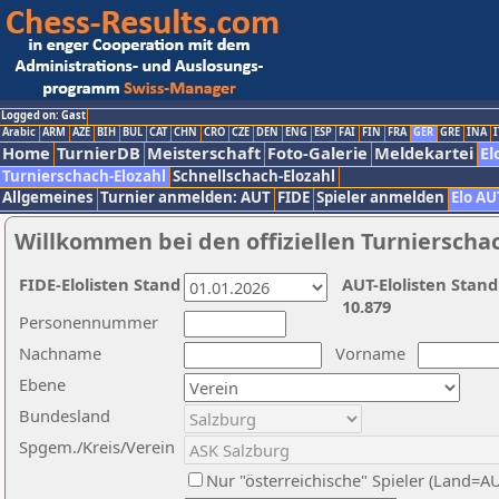
Logged on: Gast
Arabic
ARM
AZE
BIH
BUL
CAT
CHN
CRO
CZE
DEN
ENG
ESP
FAI
FIN
FRA
GER
GRE
INA
I
Home
TurnierDB
Meisterschaft
Foto-Galerie
Meldekartei
El
Turnierschach-Elozahl
Schnellschach-Elozahl
Allgemeines
Turnier anmelden: AUT
FIDE
Spieler anmelden
Elo AU
Willkommen bei den offiziellen Turnierscha
FIDE-Elolisten Stand
AUT-Elolisten Stand
10.879
Personennummer
Nachname
Vorname
Ebene
Bundesland
Spgem./Kreis/Verein
Nur "österreichische" Spieler (Land=A