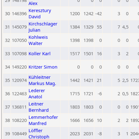
29
148198
0
0
0
0
0
Alex
Keresztury
30
146396
1200
1242
-42
3
0
David
Kirchschlager
31
145079
1384
1329
55
7
4,5
Julian
Kohlweis
32
107050
1398
1398
0
0
0
Walter
33
107098
Koller Karl
1517
1501
16
3
2
34
149220
Kritzer Simon
0
0
0
0
0
Kühleitner
35
120974
1442
1421
21
5
2,5
172
Markus Mag.
Lederer
36
122463
1715
1721
-6
2
0,5
182
Anatol
Leitner
37
136811
1803
1803
0
0
0
190
Bernhard
Lemmerhofer
38
108220
1666
1656
10
2
2
189
Manfred
Löffler
39
108449
2023
2031
-8
3
1
204
Christoph