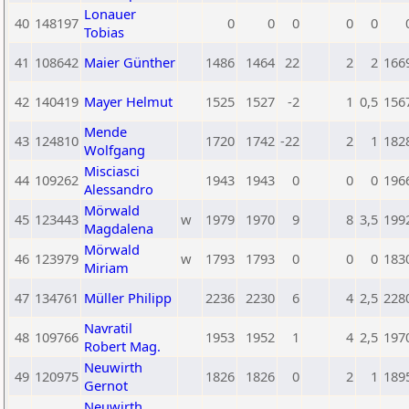
Lonauer
40
148197
0
0
0
0
0
Tobias
41
108642
Maier Günther
1486
1464
22
2
2
166
42
140419
Mayer Helmut
1525
1527
-2
1
0,5
156
Mende
43
124810
1720
1742
-22
2
1
182
Wolfgang
Misciasci
44
109262
1943
1943
0
0
0
196
Alessandro
Mörwald
45
123443
w
1979
1970
9
8
3,5
199
Magdalena
Mörwald
46
123979
w
1793
1793
0
0
0
183
Miriam
47
134761
Müller Philipp
2236
2230
6
4
2,5
228
Navratil
48
109766
1953
1952
1
4
2,5
197
Robert Mag.
Neuwirth
49
120975
1826
1826
0
2
1
189
Gernot
Neuwirth