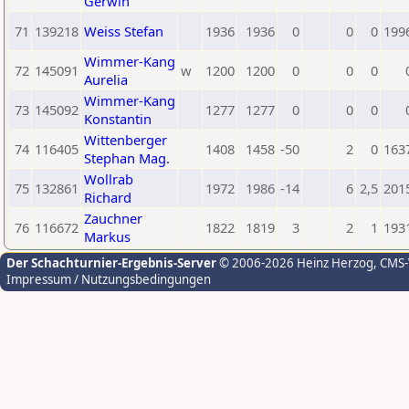
Gerwin
71
139218
Weiss Stefan
1936
1936
0
0
0
199
Wimmer-Kang
72
145091
w
1200
1200
0
0
0
Aurelia
Wimmer-Kang
73
145092
1277
1277
0
0
0
Konstantin
Wittenberger
74
116405
1408
1458
-50
2
0
163
Stephan Mag.
Wollrab
75
132861
1972
1986
-14
6
2,5
201
Richard
Zauchner
76
116672
1822
1819
3
2
1
193
Markus
Der Schachturnier-Ergebnis-Server
© 2006-2026 Heinz Herzog
, CMS
Impressum / Nutzungsbedingungen