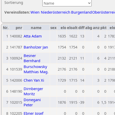
Sortierung
Vereinslisten:
Wien
Niederösterreich
Burgenland
Oberösterrei
Nr.
pnr
name
sex
elo
eloalt
diff
abg
anz
pkt
elo
1
140082
Atta Adam
1635
1622
13
4
2
178
2
141787
Banholzer Jan
1754
1754
0
0
0
191
Besner
3
100924
2132
2121
11
6
4
211
Bernhard
Burschowsky
4
101539
2176
2176
0
0
0
218
Matthias Mag.
5
142006
Chen Yan Xi
1729
1715
14
3
2
179
Dirnberger
6
148190
0
0
0
0
0
Moritz
Donegani
7
102015
1876
1915
-39
6
1,5
191
Peter
8
102205
Ebner Josef
0
0
0
0
0