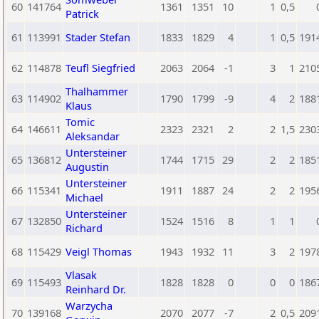
60
141764
1361
1351
10
1
0,5
Patrick
61
113991
Stader Stefan
1833
1829
4
1
0,5
191
62
114878
Teufl Siegfried
2063
2064
-1
3
1
210
Thalhammer
63
114902
1790
1799
-9
4
2
188
Klaus
Tomic
64
146611
2323
2321
2
2
1,5
230
Aleksandar
Untersteiner
65
136812
1744
1715
29
2
2
185
Augustin
Untersteiner
66
115341
1911
1887
24
2
2
195
Michael
Untersteiner
67
132850
1524
1516
8
1
1
Richard
68
115429
Veigl Thomas
1943
1932
11
3
2
197
Vlasak
69
115493
1828
1828
0
0
0
186
Reinhard Dr.
Warzycha
70
139168
2070
2077
-7
2
0,5
209