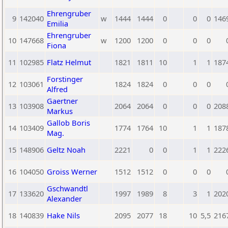
Ehrengruber
9
142040
w
1444
1444
0
0
0
146
Emilia
Ehrengruber
10
147668
w
1200
1200
0
0
0
Fiona
11
102985
Flatz Helmut
1821
1811
10
1
1
187
Forstinger
12
103061
1824
1824
0
0
0
Alfred
Gaertner
13
103908
2064
2064
0
0
0
208
Markus
Gallob Boris
14
103409
1774
1764
10
1
1
187
Mag.
15
148906
Geltz Noah
2221
0
0
1
1
222
16
104050
Groiss Werner
1512
1512
0
0
0
Gschwandtl
17
133620
1997
1989
8
3
1
202
Alexander
18
140839
Hake Nils
2095
2077
18
10
5,5
216