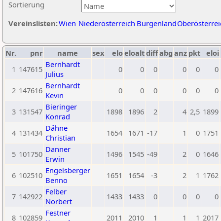
Sortierung
Vereinslisten:
Wien
Niederösterreich
Burgenland
Oberösterrei
Nr.
pnr
name
sex
elo
eloalt
diff
abg
anz
pkt
eloi
Bernhardt
1
147615
0
0
0
0
0
0
Julius
Bernhardt
2
147616
0
0
0
0
0
0
Kevin
Bieringer
3
131547
1898
1896
2
4
2,5
1899
Konrad
Dähne
4
131434
1654
1671
-17
1
0
1751
Christian
Danner
5
101750
1496
1545
-49
2
0
1646
Erwin
Engelsberger
6
102510
1651
1654
-3
2
1
1762
Benno
Felber
7
142922
1433
1433
0
0
0
0
Norbert
Festner
8
102859
2011
2010
1
1
1
2017