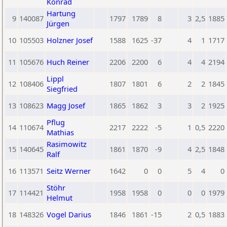
Konrad
Hartung
9
140087
1797
1789
8
3
2,5
1885
Jürgen
10
105503
Holzner Josef
1588
1625
-37
4
1
1717
11
105676
Huch Reiner
2206
2200
6
4
4
2194
Lippl
12
108406
1807
1801
6
2
2
1845
Siegfried
13
108623
Magg Josef
1865
1862
3
3
2
1925
Pflug
14
110674
2217
2222
-5
1
0,5
2220
Mathias
Rasimowitz
15
140645
1861
1870
-9
4
2,5
1848
Ralf
16
113571
Seitz Werner
1642
0
0
5
4
0
Stöhr
17
114421
1958
1958
0
0
0
1979
Helmut
18
148326
Vogel Darius
1846
1861
-15
2
0,5
1883