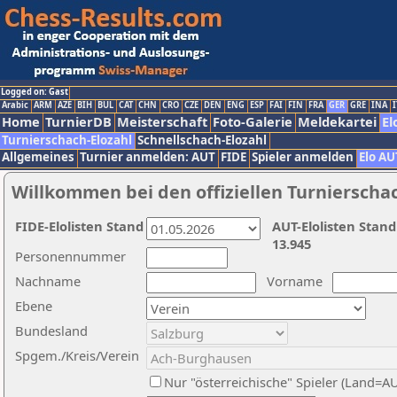
Logged on: Gast
Arabic
ARM
AZE
BIH
BUL
CAT
CHN
CRO
CZE
DEN
ENG
ESP
FAI
FIN
FRA
GER
GRE
INA
I
Home
TurnierDB
Meisterschaft
Foto-Galerie
Meldekartei
El
Turnierschach-Elozahl
Schnellschach-Elozahl
Allgemeines
Turnier anmelden: AUT
FIDE
Spieler anmelden
Elo AU
Willkommen bei den offiziellen Turnierscha
FIDE-Elolisten Stand
AUT-Elolisten Stand
13.945
Personennummer
Nachname
Vorname
Ebene
Bundesland
Spgem./Kreis/Verein
Nur "österreichische" Spieler (Land=A