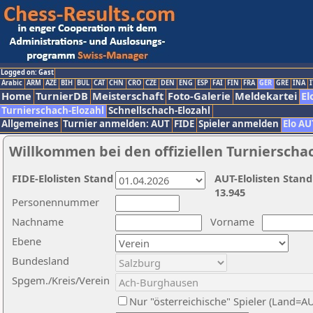
Logged on: Gast
Arabic
ARM
AZE
BIH
BUL
CAT
CHN
CRO
CZE
DEN
ENG
ESP
FAI
FIN
FRA
GER
GRE
INA
I
Home
TurnierDB
Meisterschaft
Foto-Galerie
Meldekartei
El
Turnierschach-Elozahl
Schnellschach-Elozahl
Allgemeines
Turnier anmelden: AUT
FIDE
Spieler anmelden
Elo AU
Willkommen bei den offiziellen Turnierscha
FIDE-Elolisten Stand
AUT-Elolisten Stand
13.945
Personennummer
Nachname
Vorname
Ebene
Bundesland
Spgem./Kreis/Verein
Nur "österreichische" Spieler (Land=A