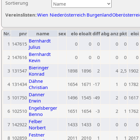
Sortierung
Vereinslisten:
Wien
Niederösterreich
Burgenland
Oberösterrei
Nr.
pnr
name
sex
elo
eloalt
diff
abg
anz
pkt
eloi
Bernhardt
1
147615
0
0
0
0
0
0
Julius
Bernhardt
2
147616
0
0
0
0
0
0
Kevin
Bieringer
3
131547
1898
1896
2
4
2,5
1902
Konrad
Dähne
4
131434
1654
1671
-17
1
0
1782
Christian
Danner
5
101750
1496
1545
-49
2
0
1617
Erwin
Engelsberger
6
102510
1651
1654
-3
2
1
1762
Benno
Felber
7
142922
1433
1433
0
0
0
0
Norbert
Festner
8
102859
2011
2010
1
1
1
2017