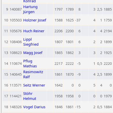
Konrad
Hartung
9
140087
1797
1789
8
3
2,5
1885
Jürgen
10
105503
Holzner Josef
1588
1625
-37
4
1
1759
11
105676
Huch Reiner
2206
2200
6
4
4
2194
Lippl
12
108406
1807
1801
6
2
2
1899
Siegfried
13
108623
Magg Josef
1865
1862
3
3
2
1925
Pflug
14
110674
2217
2222
-5
1
0,5
2220
Mathias
Rasimowitz
15
140645
1861
1870
-9
4
2,5
1899
Ralf
16
113571
Seitz Werner
1642
0
0
5
4
0
Stöhr
17
114421
1958
1958
0
0
0
1979
Helmut
18
148326
Vogel Darius
1846
1861
-15
2
0,5
1884