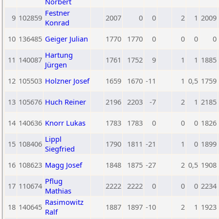
Norbert
Festner
9
102859
2007
0
0
2
1
2009
Konrad
10
136485
Geiger Julian
1770
1770
0
0
0
0
Hartung
11
140087
1761
1752
9
1
1
1885
Jürgen
12
105503
Holzner Josef
1659
1670
-11
1
0,5
1759
13
105676
Huch Reiner
2196
2203
-7
2
1
2185
14
140636
Knorr Lukas
1783
1783
0
0
0
1826
Lippl
15
108406
1790
1811
-21
1
0
1899
Siegfried
16
108623
Magg Josef
1848
1875
-27
2
0,5
1908
Pflug
17
110674
2222
2222
0
0
0
2234
Mathias
Rasimowitz
18
140645
1887
1897
-10
2
1
1923
Ralf