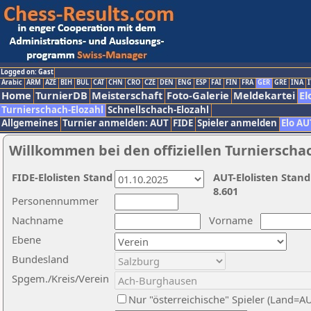
Logged on: Gast
Arabic
ARM
AZE
BIH
BUL
CAT
CHN
CRO
CZE
DEN
ENG
ESP
FAI
FIN
FRA
GER
GRE
INA
I
Home
TurnierDB
Meisterschaft
Foto-Galerie
Meldekartei
El
Turnierschach-Elozahl
Schnellschach-Elozahl
Allgemeines
Turnier anmelden: AUT
FIDE
Spieler anmelden
Elo AU
Willkommen bei den offiziellen Turnierscha
FIDE-Elolisten Stand
AUT-Elolisten Stand
8.601
Personennummer
Nachname
Vorname
Ebene
Bundesland
Spgem./Kreis/Verein
Nur "österreichische" Spieler (Land=A