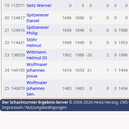
19
113571
Seitz Werner
0
0
0
0
0
0
Spitzwieser
20
124617
1696
1696
0
0
0
0
Daniel
Spitzwieser
21
124616
1848
1848
0
0
0
1988
Philip
Stöhr
22
114421
1949
1949
0
0
0
1953
Helmut
Wittmann
23
138059
1962
1988
-26
2
0
1986
Helmut DI
Wolfmaier
24
144195
Johannes
1674
1653
21
1
1
1944
Josua
Wolfmaier
25
146879
Johannes
1483
1483
0
0
0
1434
Sen.
Der Schachturnier-Ergebnis-Server
© 2006-2026 Heinz Herzog
, CMS
Impressum / Nutzungsbedingungen