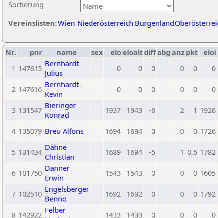
Sortierung
Vereinslisten:
Wien
Niederösterreich
Burgenland
Oberösterrei
Nr.
pnr
name
sex
elo
eloalt
diff
abg
anz
pkt
eloi
Bernhardt
1
147615
0
0
0
0
0
0
Julius
Bernhardt
2
147616
0
0
0
0
0
0
Kevin
Bieringer
3
131547
1937
1943
-6
2
1
1926
Konrad
4
135079
Breu Alfons
1694
1694
0
0
0
1726
Dähne
5
131434
1689
1694
-5
1
0,5
1782
Christian
Danner
6
101750
1543
1543
0
0
0
1605
Erwin
Engelsberger
7
102510
1692
1692
0
0
0
1792
Benno
Felber
8
142922
1433
1433
0
0
0
0