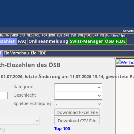
Servert
TA
JPN
MKD
LTU
NED
POL
POR
ROU
RUS
SRB
SVK
SWE
TUR
UKR
VIE
FontSize:11pt
ozahlen
FAQ
Onlineanmeldung
Swiss-Manager
ÖSB
FIDE
T
Elo Vorschau
Elo FIDE
ch-Elozahlen des ÖSB
 01.07.2026, letzte Änderung am 11.07.2026 13:14, gewertete P
Kategorie
Geschlecht
Spielberechtigung
Top 100
UT)