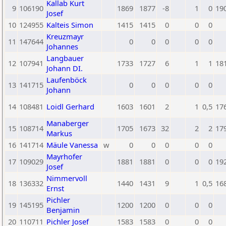
Kallab Kurt
9
106190
1869
1877
-8
1
0
19
Josef
10
124955
Kalteis Simon
1415
1415
0
0
0
Kreuzmayr
11
147644
0
0
0
0
0
Johannes
Langbauer
12
107941
1733
1727
6
1
1
18
Johann DI.
Laufenböck
13
141715
0
0
0
0
0
Johann
14
108481
Loidl Gerhard
1603
1601
2
1
0,5
17
Manaberger
15
108714
1705
1673
32
2
2
17
Markus
16
141714
Mäule Vanessa
w
0
0
0
0
0
Mayrhofer
17
109029
1881
1881
0
0
0
19
Josef
Nimmervoll
18
136332
1440
1431
9
1
0,5
16
Ernst
Pichler
19
145195
1200
1200
0
0
0
Benjamin
20
110711
Pichler Josef
1583
1583
0
0
0