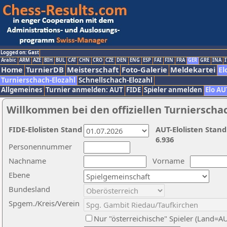
Logged on: Gast
Arabic
ARM
AZE
BIH
BUL
CAT
CHN
CRO
CZE
DEN
ENG
ESP
FAI
FIN
FRA
GER
GRE
INA
I
Home
TurnierDB
Meisterschaft
Foto-Galerie
Meldekartei
El
Turnierschach-Elozahl
Schnellschach-Elozahl
Allgemeines
Turnier anmelden: AUT
FIDE
Spieler anmelden
Elo AU
Willkommen bei den offiziellen Turnierscha
FIDE-Elolisten Stand
AUT-Elolisten Stand
6.936
Personennummer
Nachname
Vorname
Ebene
Bundesland
Spgem./Kreis/Verein
Nur "österreichische" Spieler (Land=A