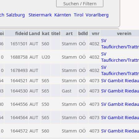
ch
Salzburg
Steiermark
Kärnten
Tirol
Vorarlberg
oi
fideid
Land
kat
titel
art
bdld
vnr
verein
SV
36
1651501
AUT
S60
Stamm
OÖ
4032
Taufkirchen/Tratt
SV
0
1688758
AUT
U20
Stamm
OÖ
4032
Taufkirchen/Tratt
SV
0
1678493
AUT
Stamm
OÖ
4032
Taufkirchen/Tratt
64
1644521
AUT
S65
Stamm
OÖ
4073
SV Gambit Rieda
03
1644530
AUT
S65
Gast
OÖ
4073
SV Gambit Rieda
30
1644556
AUT
S50
Stamm
OÖ
4073
SV Gambit Rieda
64
1644564
AUT
S65
Stamm
OÖ
4073
SV Gambit Rieda
0
1644572
AUT
S60
Stamm
OÖ
4073
SV Gambit Rieda