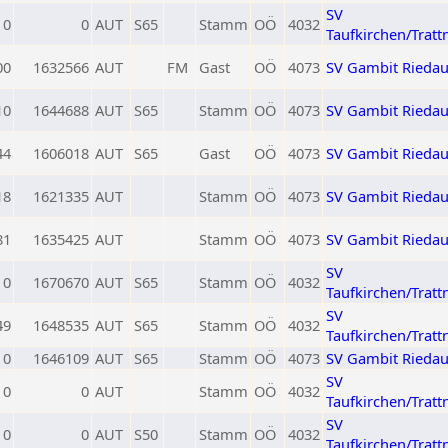
SV
0
0
AUT
S65
Stamm
OÖ
4032
Taufkirchen/Tratt
00
1632566
AUT
FM
Gast
OÖ
4073
SV Gambit Rieda
10
1644688
AUT
S65
Stamm
OÖ
4073
SV Gambit Rieda
44
1606018
AUT
S65
Gast
OÖ
4073
SV Gambit Rieda
18
1621335
AUT
Stamm
OÖ
4073
SV Gambit Rieda
81
1635425
AUT
Stamm
OÖ
4073
SV Gambit Rieda
SV
0
1670670
AUT
S65
Stamm
OÖ
4032
Taufkirchen/Tratt
SV
49
1648535
AUT
S65
Stamm
OÖ
4032
Taufkirchen/Tratt
0
1646109
AUT
S65
Stamm
OÖ
4073
SV Gambit Rieda
SV
0
0
AUT
Stamm
OÖ
4032
Taufkirchen/Tratt
SV
0
0
AUT
S50
Stamm
OÖ
4032
Taufkirchen/Tratt