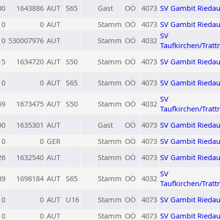
00
1643886
AUT
S65
Gast
OÖ
4073
SV Gambit Rieda
0
0
AUT
Stamm
OÖ
4073
SV Gambit Rieda
SV
0
530007976
AUT
Stamm
OÖ
4032
Taufkirchen/Tratt
15
1634720
AUT
S50
Stamm
OÖ
4073
SV Gambit Rieda
0
0
AUT
S65
Stamm
OÖ
4073
SV Gambit Rieda
SV
69
1673475
AUT
S50
Stamm
OÖ
4032
Taufkirchen/Tratt
90
1635301
AUT
Gast
OÖ
4073
SV Gambit Rieda
0
0
GER
Stamm
OÖ
4073
SV Gambit Rieda
26
1632540
AUT
Stamm
OÖ
4073
SV Gambit Rieda
SV
89
1698184
AUT
S65
Stamm
OÖ
4032
Taufkirchen/Tratt
0
0
AUT
U16
Stamm
OÖ
4073
SV Gambit Rieda
0
0
AUT
Stamm
OÖ
4073
SV Gambit Rieda