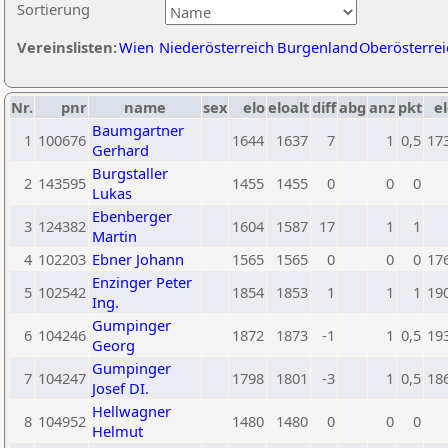
Sortierung
Vereinslisten:
Wien
Niederösterreich
Burgenland
Oberösterrei
Nr.
pnr
name
sex
elo
eloalt
diff
abg
anz
pkt
el
Baumgartner
1
100676
1644
1637
7
1
0,5
17
Gerhard
Burgstaller
2
143595
1455
1455
0
0
0
Lukas
Ebenberger
3
124382
1604
1587
17
1
1
Martin
4
102203
Ebner Johann
1565
1565
0
0
0
17
Enzinger Peter
5
102542
1854
1853
1
1
1
19
Ing.
Gumpinger
6
104246
1872
1873
-1
1
0,5
19
Georg
Gumpinger
7
104247
1798
1801
-3
1
0,5
18
Josef DI.
Hellwagner
8
104952
1480
1480
0
0
0
Helmut