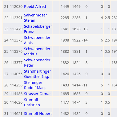
21
112080
Roebl Alfred
1449
1449
0
0
0
Salvenmoser
22
112391
2285
2286
-1
4
2,5
23
Stefan
Schabetsberger
23
112479
1641
1628
13
1
1
18
Franz
Schwabeneder
24
113373
1908
1922
-14
6
2,5
19
Alois
Schwabeneder
25
113376
1882
1881
1
1
0,5
19
Markus
Schwabeneder
26
113377
1832
1824
8
1
1
18
Peter
Standhartinger
27
114055
1426
1426
0
0
0
Guenther Ing.
Steininger
28
114256
1403
1414
-11
5
1
16
Rudolf Mag.
29
114486
Strasser Otmar
1685
1685
0
0
0
Stumpfl
30
114620
1477
1474
3
1
0,5
Christian
31
114621
Stumpfl Hubert
1482
1482
0
0
0