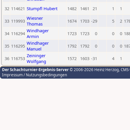
32
114621
Stumpfl Hubert
1482
1461
21
1
1
Wiesner
33
119993
1674
1703
-29
5
2
17
Thomas
Windhager
34
116294
1723
1723
0
0
0
18
Armin
Windhager
35
116295
1792
1792
0
0
0
18
Manuel
Zeininger
36
116753
1572
1603
-31
4
1
Wolfgang
Der Schachturnier-Ergebnis-Server
© 2006-2026 Heinz Herzog
, CMS
Impressum / Nutzungsbedingungen