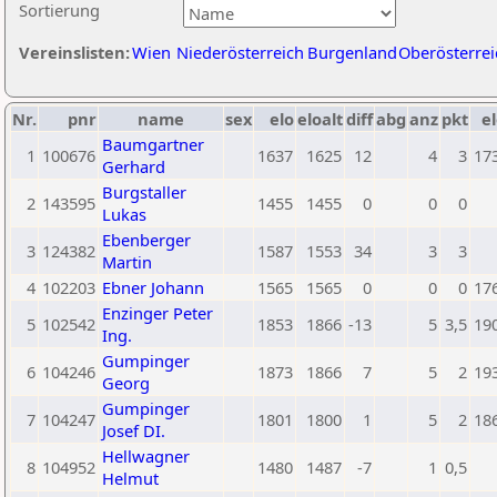
Sortierung
Vereinslisten:
Wien
Niederösterreich
Burgenland
Oberösterrei
Nr.
pnr
name
sex
elo
eloalt
diff
abg
anz
pkt
el
Baumgartner
1
100676
1637
1625
12
4
3
17
Gerhard
Burgstaller
2
143595
1455
1455
0
0
0
Lukas
Ebenberger
3
124382
1587
1553
34
3
3
Martin
4
102203
Ebner Johann
1565
1565
0
0
0
17
Enzinger Peter
5
102542
1853
1866
-13
5
3,5
19
Ing.
Gumpinger
6
104246
1873
1866
7
5
2
19
Georg
Gumpinger
7
104247
1801
1800
1
5
2
18
Josef DI.
Hellwagner
8
104952
1480
1487
-7
1
0,5
Helmut