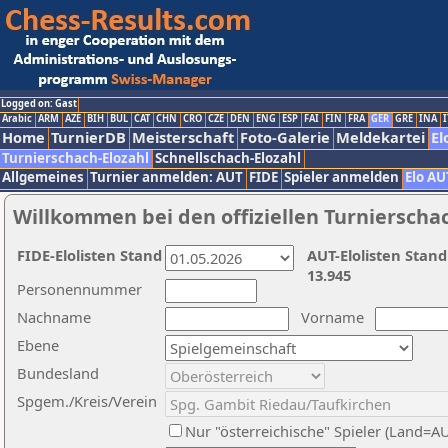
Logged on: Gast
Arabic
ARM
AZE
BIH
BUL
CAT
CHN
CRO
CZE
DEN
ENG
ESP
FAI
FIN
FRA
GER
GRE
INA
I
Home
TurnierDB
Meisterschaft
Foto-Galerie
Meldekartei
El
Turnierschach-Elozahl
Schnellschach-Elozahl
Allgemeines
Turnier anmelden: AUT
FIDE
Spieler anmelden
Elo AU
Willkommen bei den offiziellen Turnierscha
FIDE-Elolisten Stand
AUT-Elolisten Stand
13.945
Personennummer
Nachname
Vorname
Ebene
Bundesland
Spgem./Kreis/Verein
Nur "österreichische" Spieler (Land=A