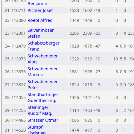
20
145195
1200
1200
0
0
0
Benjamin
21
110711
Pichler Josef
1583
1602
-19
1
0
22
112080
Roebl Alfred
1449
1449
0
0
0
Salvenmoser
23
112391
2286
2309
-23
8
4
23
Stefan
Schabetsberger
24
112479
1628
1675
-47
4
0,5
18
Franz
Schwabeneder
25
113373
1922
1912
10
10
5,5
19
Alois
Schwabeneder
26
113376
1881
1908
-27
5
0,5
19
Markus
Schwabeneder
27
113377
1824
1819
5
5
2,5
18
Peter
Standhartinger
28
114055
1426
1441
-15
3
0
Guenther Ing.
Steininger
29
114256
1414
1463
-49
8
2
16
Rudolf Mag.
30
114486
Strasser Otmar
1685
1685
0
0
0
Stumpfl
31
114620
1474
1477
-3
3
1
Christian