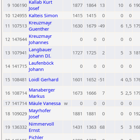
Kallab Kurt
9
106190
1877
1864
13
10
6
19
Josef
10
124955
Kalteis Simon
1415
1415
0
0
0
Kreuzmayr
11
107513
1630
1679
-49
6
1,5
17
Guenther
Kreuzmayr
12
147644
0
0
0
0
0
Johannes
Langbauer
13
107941
1727
1725
2
5
3
18
Johann DI.
Laufenböck
14
141715
0
0
0
0
0
Johann
15
108481
Loidl Gerhard
1601
1652
-51
4
0,5
17
Manaberger
16
108714
1673
1666
7
5
2,5
17
Markus
17
141714
Mäule Vanessa
w
0
0
0
0
0
Mayrhofer
18
109029
1881
1881
0
0
0
19
Josef
Nimmervoll
19
136332
1431
1363
68
5
3
16
Ernst
Pichler