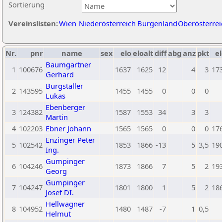
Sortierung
Vereinslisten:
Wien
Niederösterreich
Burgenland
Oberösterrei
Nr.
pnr
name
sex
elo
eloalt
diff
abg
anz
pkt
el
Baumgartner
1
100676
1637
1625
12
4
3
17
Gerhard
Burgstaller
2
143595
1455
1455
0
0
0
Lukas
Ebenberger
3
124382
1587
1553
34
3
3
Martin
4
102203
Ebner Johann
1565
1565
0
0
0
17
Enzinger Peter
5
102542
1853
1866
-13
5
3,5
19
Ing.
Gumpinger
6
104246
1873
1866
7
5
2
19
Georg
Gumpinger
7
104247
1801
1800
1
5
2
18
Josef DI.
Hellwagner
8
104952
1480
1487
-7
1
0,5
Helmut