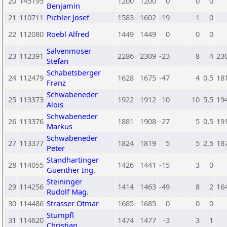
20
145195
1200
1200
0
0
0
Benjamin
21
110711
Pichler Josef
1583
1602
-19
1
0
22
112080
Roebl Alfred
1449
1449
0
0
0
Salvenmoser
23
112391
2286
2309
-23
8
4
23
Stefan
Schabetsberger
24
112479
1628
1675
-47
4
0,5
18
Franz
Schwabeneder
25
113373
1922
1912
10
10
5,5
19
Alois
Schwabeneder
26
113376
1881
1908
-27
5
0,5
19
Markus
Schwabeneder
27
113377
1824
1819
5
5
2,5
18
Peter
Standhartinger
28
114055
1426
1441
-15
3
0
Guenther Ing.
Steininger
29
114256
1414
1463
-49
8
2
16
Rudolf Mag.
30
114486
Strasser Otmar
1685
1685
0
0
0
Stumpfl
31
114620
1474
1477
-3
3
1
Christian