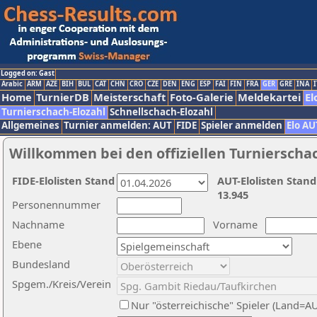
Logged on: Gast
Arabic
ARM
AZE
BIH
BUL
CAT
CHN
CRO
CZE
DEN
ENG
ESP
FAI
FIN
FRA
GER
GRE
INA
I
Home
TurnierDB
Meisterschaft
Foto-Galerie
Meldekartei
El
Turnierschach-Elozahl
Schnellschach-Elozahl
Allgemeines
Turnier anmelden: AUT
FIDE
Spieler anmelden
Elo AU
Willkommen bei den offiziellen Turnierscha
FIDE-Elolisten Stand
AUT-Elolisten Stand
13.945
Personennummer
Nachname
Vorname
Ebene
Bundesland
Spgem./Kreis/Verein
Nur "österreichische" Spieler (Land=A