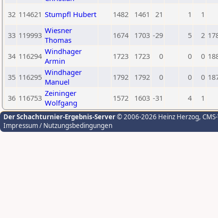
32
114621
Stumpfl Hubert
1482
1461
21
1
1
Wiesner
33
119993
1674
1703
-29
5
2
17
Thomas
Windhager
34
116294
1723
1723
0
0
0
18
Armin
Windhager
35
116295
1792
1792
0
0
0
18
Manuel
Zeininger
36
116753
1572
1603
-31
4
1
Wolfgang
Der Schachturnier-Ergebnis-Server
© 2006-2026 Heinz Herzog
, CMS
Impressum / Nutzungsbedingungen