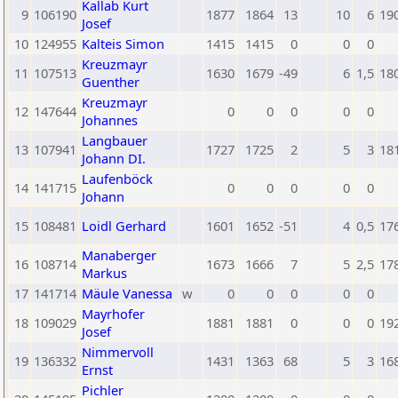
Kallab Kurt
9
106190
1877
1864
13
10
6
19
Josef
10
124955
Kalteis Simon
1415
1415
0
0
0
Kreuzmayr
11
107513
1630
1679
-49
6
1,5
18
Guenther
Kreuzmayr
12
147644
0
0
0
0
0
Johannes
Langbauer
13
107941
1727
1725
2
5
3
18
Johann DI.
Laufenböck
14
141715
0
0
0
0
0
Johann
15
108481
Loidl Gerhard
1601
1652
-51
4
0,5
17
Manaberger
16
108714
1673
1666
7
5
2,5
17
Markus
17
141714
Mäule Vanessa
w
0
0
0
0
0
Mayrhofer
18
109029
1881
1881
0
0
0
19
Josef
Nimmervoll
19
136332
1431
1363
68
5
3
16
Ernst
Pichler