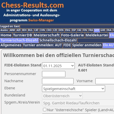
Logged on: Gast
Arabic
ARM
AZE
BIH
BUL
CAT
CHN
CRO
CZE
DEN
ENG
ESP
FAI
FIN
FRA
GER
GRE
INA
I
Home
TurnierDB
Meisterschaft
Foto-Galerie
Meldekartei
El
Turnierschach-Elozahl
Schnellschach-Elozahl
Allgemeines
Turnier anmelden: AUT
FIDE
Spieler anmelden
Elo AU
Willkommen bei den offiziellen Turnierscha
FIDE-Elolisten Stand
AUT-Elolisten Stand
8.601
Personennummer
Nachname
Vorname
Ebene
Bundesland
Spgem./Kreis/Verein
Nur "österreichische" Spieler (Land=A