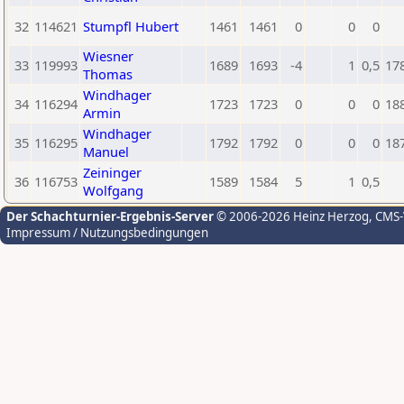
32
114621
Stumpfl Hubert
1461
1461
0
0
0
Wiesner
33
119993
1689
1693
-4
1
0,5
17
Thomas
Windhager
34
116294
1723
1723
0
0
0
18
Armin
Windhager
35
116295
1792
1792
0
0
0
18
Manuel
Zeininger
36
116753
1589
1584
5
1
0,5
Wolfgang
Der Schachturnier-Ergebnis-Server
© 2006-2026 Heinz Herzog
, CMS
Impressum / Nutzungsbedingungen