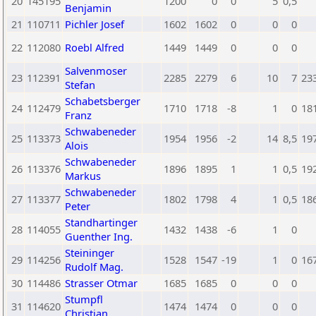
20
145195
1200
0
0
5
0,5
Benjamin
21
110711
Pichler Josef
1602
1602
0
0
0
22
112080
Roebl Alfred
1449
1449
0
0
0
Salvenmoser
23
112391
2285
2279
6
10
7
23
Stefan
Schabetsberger
24
112479
1710
1718
-8
1
0
18
Franz
Schwabeneder
25
113373
1954
1956
-2
14
8,5
19
Alois
Schwabeneder
26
113376
1896
1895
1
1
0,5
19
Markus
Schwabeneder
27
113377
1802
1798
4
1
0,5
18
Peter
Standhartinger
28
114055
1432
1438
-6
1
0
Guenther Ing.
Steininger
29
114256
1528
1547
-19
1
0
16
Rudolf Mag.
30
114486
Strasser Otmar
1685
1685
0
0
0
Stumpfl
31
114620
1474
1474
0
0
0
Christian