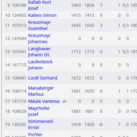
Kallab Kurt
9
106190
1863
1856
7
1
0,5
18
Josef
10
124955
Kalteis Simon
1415
1415
0
0
0
Kreuzmayr
11
107513
1645
1642
3
1
0,5
18
Guenther
Kreuzmayr
12
147644
0
0
0
0
0
Johannes
Langbauer
13
107941
1712
1715
-3
1
0,5
18
Johann DI.
Laufenböck
14
141715
0
0
0
0
0
Johann
15
108481
Loidl Gerhard
1672
1672
0
0
0
17
Manaberger
16
108714
1661
1655
6
1
1
17
Markus
17
141714
Mäule Vanessa
w
0
0
0
0
0
Mayrhofer
18
109029
1881
1881
0
0
0
19
Josef
Nimmervoll
19
136332
1418
1426
-8
1
0
17
Ernst
Pichler