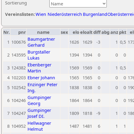
Sortierung
Vereinslisten:
Wien
Niederösterreich
Burgenland
Oberösterrei
Nr.
pnr
name
sex
elo
eloalt
diff
abg
anz
pkt
el
Baumgartner
1
100676
1626
1629
-3
1
0,5
17
Gerhard
Burgstaller
2
143595
1394
1394
0
0
0
Lukas
Ebenberger
3
124382
1569
1569
0
1
0,5
Martin
4
102203
Ebner Johann
1565
1565
0
0
0
17
Enzinger Peter
5
102542
1838
1838
0
0
0
19
Ing.
Gumpinger
6
104246
1864
1864
0
0
0
19
Georg
Gumpinger
7
104247
1809
1818
-9
1
0
18
Josef DI.
Hellwagner
8
104952
1487
1481
6
1
1
Helmut