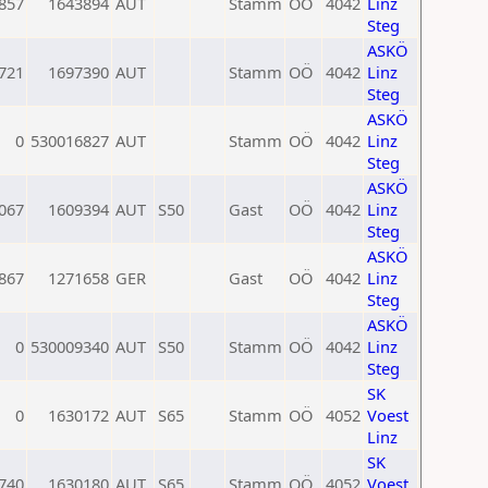
857
1643894
AUT
Stamm
OÖ
4042
Linz
Steg
ASKÖ
721
1697390
AUT
Stamm
OÖ
4042
Linz
Steg
ASKÖ
0
530016827
AUT
Stamm
OÖ
4042
Linz
Steg
ASKÖ
067
1609394
AUT
S50
Gast
OÖ
4042
Linz
Steg
ASKÖ
867
1271658
GER
Gast
OÖ
4042
Linz
Steg
ASKÖ
0
530009340
AUT
S50
Stamm
OÖ
4042
Linz
Steg
SK
0
1630172
AUT
S65
Stamm
OÖ
4052
Voest
Linz
SK
740
1630180
AUT
S65
Stamm
OÖ
4052
Voest