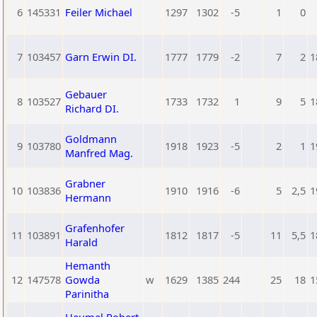
6
145331
Feiler Michael
1297
1302
-5
1
0
7
103457
Garn Erwin DI.
1777
1779
-2
7
2
1
Gebauer
8
103527
1733
1732
1
9
5
1
Richard DI.
Goldmann
9
103780
1918
1923
-5
2
1
1
Manfred Mag.
Grabner
10
103836
1910
1916
-6
5
2,5
1
Hermann
Grafenhofer
11
103891
1812
1817
-5
11
5,5
1
Harald
Hemanth
12
147578
Gowda
w
1629
1385
244
25
18
1
Parinitha