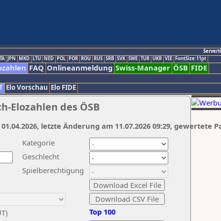
Servert
TA
JPN
MKD
LTU
NED
POL
POR
ROU
RUS
SRB
SVK
SWE
TUR
UKR
VIE
FontSize:11pt
ozahlen
FAQ
Onlineanmeldung
Swiss-Manager
ÖSB
FIDE
T
Elo Vorschau
Elo FIDE
ch-Elozahlen des ÖSB
 01.04.2026, letzte Änderung am 11.07.2026 09:29, gewertete P
Kategorie
Geschlecht
Spielberechtigung
Top 100
UT)