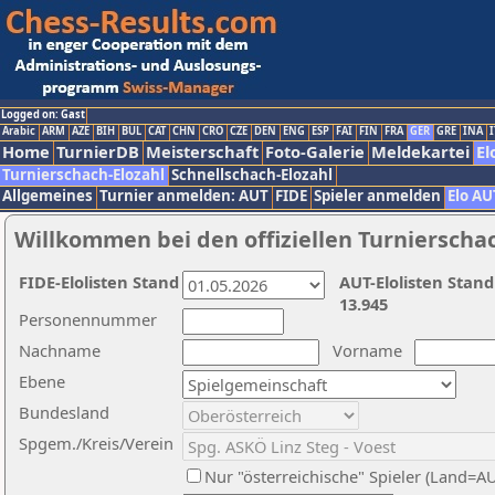
Logged on: Gast
Arabic
ARM
AZE
BIH
BUL
CAT
CHN
CRO
CZE
DEN
ENG
ESP
FAI
FIN
FRA
GER
GRE
INA
I
Home
TurnierDB
Meisterschaft
Foto-Galerie
Meldekartei
El
Turnierschach-Elozahl
Schnellschach-Elozahl
Allgemeines
Turnier anmelden: AUT
FIDE
Spieler anmelden
Elo AU
Willkommen bei den offiziellen Turnierscha
FIDE-Elolisten Stand
AUT-Elolisten Stand
13.945
Personennummer
Nachname
Vorname
Ebene
Bundesland
Spgem./Kreis/Verein
Nur "österreichische" Spieler (Land=A