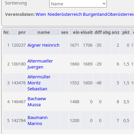
Sortierung
Vereinslisten:
Wien
Niederösterreich
Burgenland
Oberösterrei
Nr.
pnr
name
sex
elo
eloalt
diff
abg
anz
pkt
1
120237
Aigner Heinrich
1671
1706
-35
2
0
1
Altermueller
2
100180
1660
1689
-29
6
1,5
1
Juergen
Altermüller
3
143476
Moritz
1552
1600
-48
5
1,5
1
Sebastian
Bachaew
4
146467
1488
0
0
8
3,5
Mussa
Baumann
5
142784
1200
0
0
7
0,5
Marino