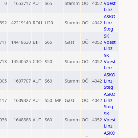
0
1653717
AUT
S65
Stamm
OÖ
4052
Voest
Linz
ASKÖ
592
42219140
ROU
U20
Stamm
OÖ
4042
Linz
Steg
SK
711
14418630
BIH
S65
Gast
OÖ
4052
Voest
Linz
SK
713
14540525
CRO
S50
Stamm
OÖ
4052
Voest
Linz
ASKÖ
005
1607707
AUT
S60
Stamm
OÖ
4042
Linz
Steg
ASKÖ
117
1609327
AUT
S50
MK
Gast
OÖ
4042
Linz
Steg
SK
936
1648888
AUT
S60
Stamm
OÖ
4052
Voest
Linz
ASKÖ