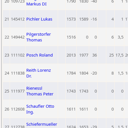
20
109723
1790
1830
-40
6
1
1
Markus DI
21
145412
Pichler Lukas
1573
1589
-16
4
1
1
Pilgerstorfer
22
149442
1516
0
0
6
3,5
Thomas
23
111102
Posch Roland
2013
1977
36
25
17,5
2
Reith Lorenz
24
111838
1784
1804
-20
8
1,5
1
Dr.
Rienessl
25
111977
1743
1743
0
0
0
Thomas Peter
Schaufler Otto
26
112608
1611
1611
0
0
0
Ing.
Schiefermueller
27
112738
1624
1653
-29
5
1,5
1