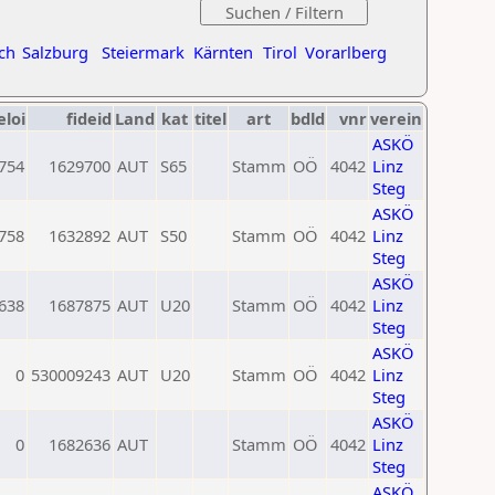
ch
Salzburg
Steiermark
Kärnten
Tirol
Vorarlberg
eloi
fideid
Land
kat
titel
art
bdld
vnr
verein
ASKÖ
754
1629700
AUT
S65
Stamm
OÖ
4042
Linz
Steg
ASKÖ
758
1632892
AUT
S50
Stamm
OÖ
4042
Linz
Steg
ASKÖ
638
1687875
AUT
U20
Stamm
OÖ
4042
Linz
Steg
ASKÖ
0
530009243
AUT
U20
Stamm
OÖ
4042
Linz
Steg
ASKÖ
0
1682636
AUT
Stamm
OÖ
4042
Linz
Steg
ASKÖ