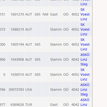
Linz
SK
151
1601270
AUT
S65
NM
Gast
OÖ
4052
Voest
Linz
SK
073
1688219
AUT
Stamm
OÖ
4052
Voest
Linz
SK
000
1605194
AUT
S65
Stamm
OÖ
4052
Voest
Linz
ASKÖ
906
1643908
AUT
S65
Stamm
OÖ
4042
Linz
Steg
SK
0
1636510
AUT
S65
Stamm
OÖ
4052
Voest
Linz
ASKÖ
766
30973783
USA
Stamm
OÖ
4042
Linz
Steg
ASKÖ
977
6369626
TUR
Gast
OÖ
4042
Linz