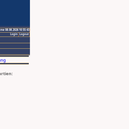
ime 08.08.2026 10:55:43
Login
Logout
artien: