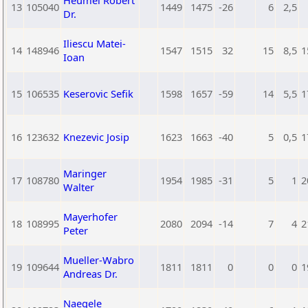
Heumel Robert
13
105040
1449
1475
-26
6
2,5
Dr.
Iliescu Matei-
14
148946
1547
1515
32
15
8,5
1
Ioan
15
106535
Keserovic Sefik
1598
1657
-59
14
5,5
1
16
123632
Knezevic Josip
1623
1663
-40
5
0,5
1
Maringer
17
108780
1954
1985
-31
5
1
2
Walter
Mayerhofer
18
108995
2080
2094
-14
7
4
2
Peter
Mueller-Wabro
19
109644
1811
1811
0
0
0
1
Andreas Dr.
Naegele