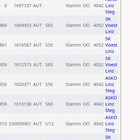
0
1697137
AUT
Stamm
OÖ
4042
Linz
Steg
SK
868
1604953
AUT
S65
Stamm
OÖ
4052
Voest
Linz
SK
861
1616587
AUT
S50
Stamm
OÖ
4052
Voest
Linz
SK
959
1612573
AUT
S65
Stamm
OÖ
4052
Voest
Linz
ASKÖ
950
1620371
AUT
S50
Stamm
OÖ
4042
Linz
Steg
ASKÖ
859
1613138
AUT
S60
Stamm
OÖ
4042
Linz
Steg
ASKÖ
510
530009901
AUT
U12
Stamm
OÖ
4042
Linz
Steg
SK