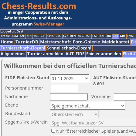
Logged on: Gast
Arabic
ARM
AZE
BIH
BUL
CAT
CHN
CRO
CZE
DEN
ENG
ESP
FAI
FIN
FRA
GER
GRE
INA
I
Home
TurnierDB
Meisterschaft
Foto-Galerie
Meldekartei
El
Turnierschach-Elozahl
Schnellschach-Elozahl
Allgemeines
Turnier anmelden: AUT
FIDE
Spieler anmelden
Elo AU
Willkommen bei den offiziellen Turnierscha
FIDE-Elolisten Stand
AUT-Elolisten Stand
8.601
Personennummer
Nachname
Vorname
Ebene
Bundesland
Spgem./Kreis/Verein
Nur "österreichische" Spieler (Land=A