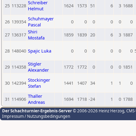
Schreiber
25
113228
1624
1573
51
6
3
1688
Helmut
Schuhmayer
26
139354
0
0
0
0
0
0
Pascal
Shiri
27
136317
1859
1839
20
6
3
1887
Mostafa
28
148040
Spajic Luka
0
0
0
0
0
0
Stigler
29
114358
1772
1772
0
0
0
1851
Alexander
Stockinger
30
142394
1441
1407
34
1
1
0
Stefan
Thaller
31
114906
1694
1718
-24
1
0
1788
Andreas
Der Schachturnier-Ergebnis-Server
© 2006-2026 Heinz Herzog
, CMS
Impressum / Nutzungsbedingungen