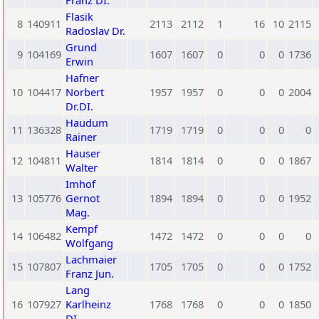
Franz DI.
Flasik
8
140911
2113
2112
1
16
10
2115
Radoslav Dr.
Grund
9
104169
1607
1607
0
0
0
1736
Erwin
Hafner
10
104417
Norbert
1957
1957
0
0
0
2004
Dr.DI.
Haudum
11
136328
1719
1719
0
0
0
0
Rainer
Hauser
12
104811
1814
1814
0
0
0
1867
Walter
Imhof
13
105776
Gernot
1894
1894
0
0
0
1952
Mag.
Kempf
14
106482
1472
1472
0
0
0
0
Wolfgang
Lachmaier
15
107807
1705
1705
0
0
0
1752
Franz Jun.
Lang
16
107927
Karlheinz
1768
1768
0
0
0
1850
DI.