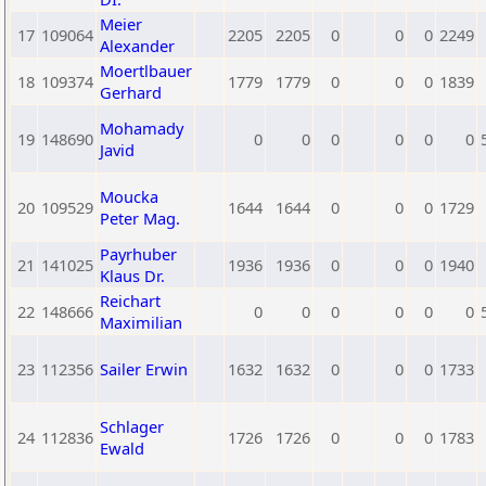
Meier
17
109064
2205
2205
0
0
0
2249
Alexander
Moertlbauer
18
109374
1779
1779
0
0
0
1839
Gerhard
Mohamady
19
148690
0
0
0
0
0
0
Javid
Moucka
20
109529
1644
1644
0
0
0
1729
Peter Mag.
Payrhuber
21
141025
1936
1936
0
0
0
1940
Klaus Dr.
Reichart
22
148666
0
0
0
0
0
0
Maximilian
23
112356
Sailer Erwin
1632
1632
0
0
0
1733
Schlager
24
112836
1726
1726
0
0
0
1783
Ewald