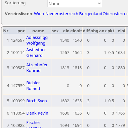
Sortierung
Vereinslisten:
Wien
Niederösterreich
Burgenland
Oberösterrei
Nr.
pnr
name
sex
elo
eloalt
diff
abg
anz
pkt
eloi
Adlassnigg
1
124597
1540
1540
0
0
0
0
Wolfgang
Aistleitner
2
100114
1567
1564
3
1
0,5
1684
Gerhard
Atzenhofer
3
100387
1813
1813
0
0
0
1880
Konrad
Bichler
4
147559
0
0
0
0
0
0
Roland
5
100999
Birch Sven
1632
1635
-3
1
0,5
0
6
118094
Denk Kevin
1636
1636
0
0
0
1766
Fischer
7
102928
1694
1694
0
0
0
1779