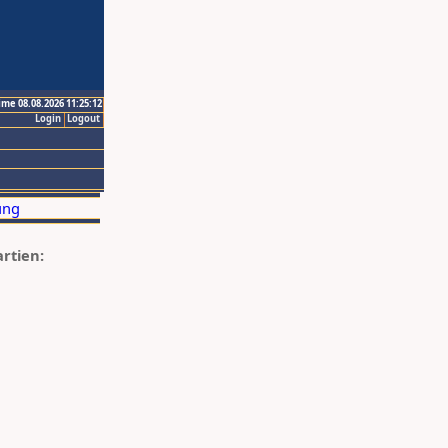
ime 08.08.2026 11:25:12
Login
Logout
artien: