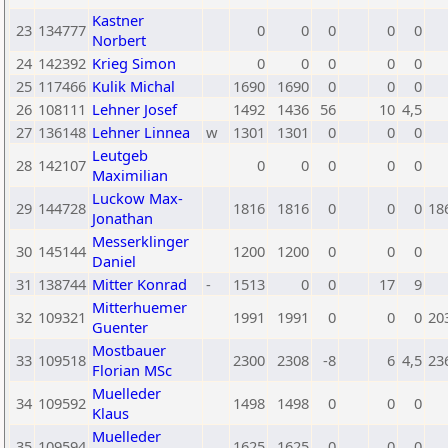
Kastner
23
134777
0
0
0
0
0
Norbert
24
142392
Krieg Simon
0
0
0
0
0
25
117466
Kulik Michal
1690
1690
0
0
0
26
108111
Lehner Josef
1492
1436
56
10
4,5
27
136148
Lehner Linnea
w
1301
1301
0
0
0
Leutgeb
28
142107
0
0
0
0
0
Maximilian
Luckow Max-
29
144728
1816
1816
0
0
0
18
Jonathan
Messerklinger
30
145144
1200
1200
0
0
0
Daniel
31
138744
Mitter Konrad
-
1513
0
0
17
9
Mitterhuemer
32
109321
1991
1991
0
0
0
20
Guenter
Mostbauer
33
109518
2300
2308
-8
6
4,5
23
Florian MSc
Muelleder
34
109592
1498
1498
0
0
0
Klaus
Muelleder
35
109594
1625
1625
0
0
0