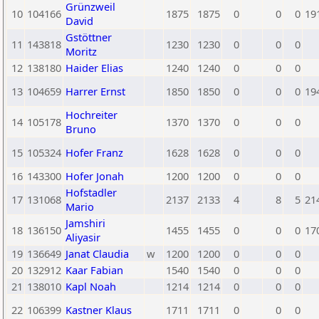
Grünzweil
10
104166
1875
1875
0
0
0
19
David
Gstöttner
11
143818
1230
1230
0
0
0
Moritz
12
138180
Haider Elias
1240
1240
0
0
0
13
104659
Harrer Ernst
1850
1850
0
0
0
19
Hochreiter
14
105178
1370
1370
0
0
0
Bruno
15
105324
Hofer Franz
1628
1628
0
0
0
16
143300
Hofer Jonah
1200
1200
0
0
0
Hofstadler
17
131068
2137
2133
4
8
5
21
Mario
Jamshiri
18
136150
1455
1455
0
0
0
17
Aliyasir
19
136649
Janat Claudia
w
1200
1200
0
0
0
20
132912
Kaar Fabian
1540
1540
0
0
0
21
138010
Kapl Noah
1214
1214
0
0
0
22
106399
Kastner Klaus
1711
1711
0
0
0