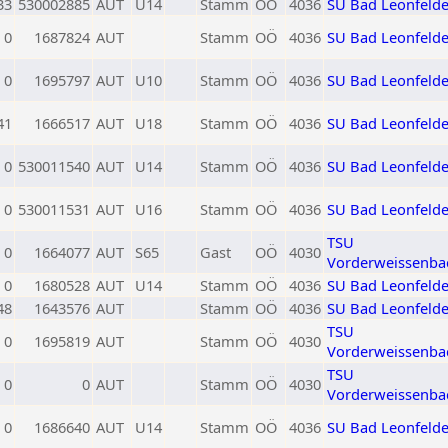
33
530002885
AUT
U14
Stamm
OÖ
4036
SU Bad Leonfeld
0
1687824
AUT
Stamm
OÖ
4036
SU Bad Leonfeld
0
1695797
AUT
U10
Stamm
OÖ
4036
SU Bad Leonfeld
41
1666517
AUT
U18
Stamm
OÖ
4036
SU Bad Leonfeld
0
530011540
AUT
U14
Stamm
OÖ
4036
SU Bad Leonfeld
0
530011531
AUT
U16
Stamm
OÖ
4036
SU Bad Leonfeld
TSU
0
1664077
AUT
S65
Gast
OÖ
4030
Vorderweissenba
0
1680528
AUT
U14
Stamm
OÖ
4036
SU Bad Leonfeld
48
1643576
AUT
Stamm
OÖ
4036
SU Bad Leonfeld
TSU
0
1695819
AUT
Stamm
OÖ
4030
Vorderweissenba
TSU
0
0
AUT
Stamm
OÖ
4030
Vorderweissenba
0
1686640
AUT
U14
Stamm
OÖ
4036
SU Bad Leonfeld