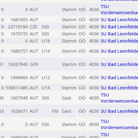
TSU
0
0
AUT
Stamm
OÖ
4030
Vorderweissenba
0
1681605
AUT
Stamm
OÖ
4036
SU Bad Leonfeld
0
23719184
CZE
S50
Stamm
OÖ
4036
SU Bad Leonfeld
0
1670735
AUT
S65
Stamm
OÖ
4036
SU Bad Leonfeld
0
0
AUT
U18
Stamm
OÖ
4036
SU Bad Leonfeld
0
1680757
AUT
U14
Stamm
OÖ
4036
SU Bad Leonfeld
61
16267940
GER
Stamm
OÖ
4036
SU Bad Leonfeld
0
1694960
AUT
U12
Stamm
OÖ
4036
SU Bad Leonfeld
0
530011485
AUT
U14
Stamm
OÖ
4036
SU Bad Leonfeld
TSU
30
1607049
AUT
S60
Gast
OÖ
4030
Vorderweissenba
63
1626671
AUT
FM
Gast
OÖ
4036
SU Bad Leonfeld
TSU
0
0
AUT
S50
Stamm
OÖ
4030
Vorderweissenba
TSU
0
1665049
AUT
Stamm
OÖ
4030