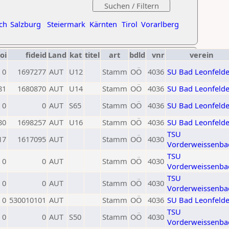
ch
Salzburg
Steiermark
Kärnten
Tirol
Vorarlberg
oi
fideid
Land
kat
titel
art
bdld
vnr
verein
0
1697277
AUT
U12
Stamm
OÖ
4036
SU Bad Leonfeld
81
1680870
AUT
U14
Stamm
OÖ
4036
SU Bad Leonfeld
0
0
AUT
S65
Stamm
OÖ
4036
SU Bad Leonfeld
80
1698257
AUT
U16
Stamm
OÖ
4036
SU Bad Leonfeld
TSU
17
1617095
AUT
Stamm
OÖ
4030
Vorderweissenba
TSU
0
0
AUT
Stamm
OÖ
4030
Vorderweissenba
TSU
0
0
AUT
Stamm
OÖ
4030
Vorderweissenba
0
530010101
AUT
Stamm
OÖ
4036
SU Bad Leonfeld
TSU
0
0
AUT
S50
Stamm
OÖ
4030
Vorderweissenba