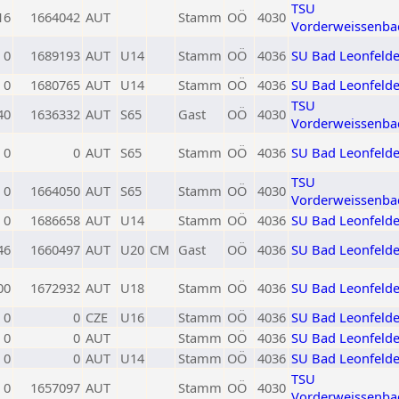
TSU
16
1664042
AUT
Stamm
OÖ
4030
Vorderweissenba
0
1689193
AUT
U14
Stamm
OÖ
4036
SU Bad Leonfeld
0
1680765
AUT
U14
Stamm
OÖ
4036
SU Bad Leonfeld
TSU
40
1636332
AUT
S65
Gast
OÖ
4030
Vorderweissenba
0
0
AUT
S65
Stamm
OÖ
4036
SU Bad Leonfeld
TSU
0
1664050
AUT
S65
Stamm
OÖ
4030
Vorderweissenba
0
1686658
AUT
U14
Stamm
OÖ
4036
SU Bad Leonfeld
46
1660497
AUT
U20
CM
Gast
OÖ
4036
SU Bad Leonfeld
00
1672932
AUT
U18
Stamm
OÖ
4036
SU Bad Leonfeld
0
0
CZE
U16
Stamm
OÖ
4036
SU Bad Leonfeld
0
0
AUT
Stamm
OÖ
4036
SU Bad Leonfeld
0
0
AUT
U14
Stamm
OÖ
4036
SU Bad Leonfeld
TSU
0
1657097
AUT
Stamm
OÖ
4030
Vorderweissenba