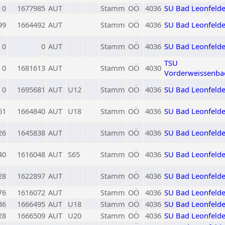
0
1677985
AUT
Stamm
OÖ
4036
SU Bad Leonfeld
99
1664492
AUT
Stamm
OÖ
4036
SU Bad Leonfeld
0
0
AUT
Stamm
OÖ
4036
SU Bad Leonfeld
TSU
0
1681613
AUT
Stamm
OÖ
4030
Vorderweissenba
0
1695681
AUT
U12
Stamm
OÖ
4036
SU Bad Leonfeld
61
1664840
AUT
U18
Stamm
OÖ
4036
SU Bad Leonfeld
26
1645838
AUT
Stamm
OÖ
4036
SU Bad Leonfeld
40
1616048
AUT
S65
Stamm
OÖ
4036
SU Bad Leonfeld
28
1622897
AUT
Stamm
OÖ
4036
SU Bad Leonfeld
76
1616072
AUT
Stamm
OÖ
4036
SU Bad Leonfeld
36
1666495
AUT
U18
Stamm
OÖ
4036
SU Bad Leonfeld
28
1666509
AUT
U20
Stamm
OÖ
4036
SU Bad Leonfeld