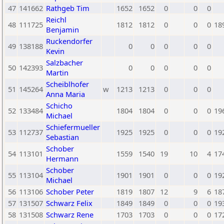
47
141662
Rathgeb Tim
1652
1652
0
0
0
Reichl
48
111725
1812
1812
0
0
0
18
Benjamin
Ruckendorfer
49
138188
0
0
0
0
0
Kevin
Salzbacher
50
142393
0
0
0
0
0
Martin
Scheiblhofer
51
145264
w
1213
1213
0
0
0
Anna Maria
Schicho
52
133484
1804
1804
0
0
0
19
Michael
Schiefermueller
53
112737
1925
1925
0
0
0
19
Sebastian
Schober
54
113101
1559
1540
19
10
4
17
Hermann
Schober
55
113104
1901
1901
0
0
0
19
Michael
56
113106
Schober Peter
1819
1807
12
9
6
18
57
131507
Schwarz Felix
1849
1849
0
0
0
19
58
131508
Schwarz Rene
1703
1703
0
0
0
17