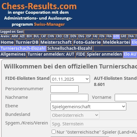
Logged on: Gast
Arabic
ARM
AZE
BIH
BUL
CAT
CHN
CRO
CZE
DEN
ENG
ESP
FAI
FIN
FRA
GER
GRE
INA
I
Home
TurnierDB
Meisterschaft
Foto-Galerie
Meldekartei
El
Turnierschach-Elozahl
Schnellschach-Elozahl
Allgemeines
Turnier anmelden: AUT
FIDE
Spieler anmelden
Elo AU
Willkommen bei den offiziellen Turnierscha
FIDE-Elolisten Stand
AUT-Elolisten Stand
8.601
Personennummer
Nachname
Vorname
Ebene
Bundesland
Spgem./Kreis/Verein
Nur "österreichische" Spieler (Land=A