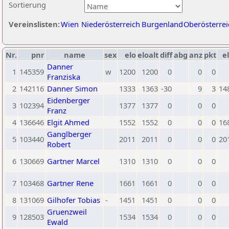
Sortierung
Vereinslisten:
Wien
Niederösterreich
Burgenland
Oberösterrei
Nr.
pnr
name
sex
elo
eloalt
diff
abg
anz
pkt
el
Danner
1
145359
w
1200
1200
0
0
0
Franziska
2
142116
Danner Simon
1333
1363
-30
9
3
14
Eidenberger
3
102394
1377
1377
0
0
0
Franz
4
136646
Elgit Ahmed
1552
1552
0
0
0
16
Ganglberger
5
103440
2011
2011
0
0
0
20
Robert
6
130669
Gartner Marcel
1310
1310
0
0
0
7
103468
Gartner Rene
1661
1661
0
0
0
8
131069
Gilhofer Tobias
-
1451
1451
0
0
0
Gruenzweil
9
128503
1534
1534
0
0
0
Ewald