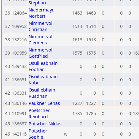
Stephan
Niedermayr
36
124064
1463
1463
0
0
0
Norbert
Nimmervoll
37
109958
1514
1514
0
0
0
Christian
Nimmervoll
38
132216
1613
1613
0
0
0
Clemens
Nimmervoll
39
109959
1575
1575
0
0
0
16
Gottfried
Osuilleabhain
40
139433
0
0
0
0
0
Eoghan
Osuilleabhain
41
136651
0
0
0
0
0
Kobi
Osuillebhain
42
136331
0
0
0
0
0
Ruadhan
43
136146
Paukner Lenas
1227
1227
0
0
0
Poetscher
44
110991
1785
1785
0
0
0
18
Reinhard
45
136637
Pötscher Niklas
0
0
0
0
0
Pötscher
46
142115
w
0
0
0
0
0
Sophie