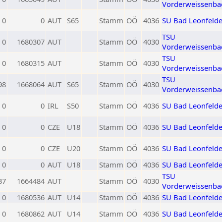
Vorderweissenba
0
0
AUT
S65
Stamm
OÖ
4036
SU Bad Leonfeld
TSU
0
1680307
AUT
Stamm
OÖ
4030
Vorderweissenba
TSU
0
1680315
AUT
Stamm
OÖ
4030
Vorderweissenba
TSU
98
1668064
AUT
S65
Stamm
OÖ
4030
Vorderweissenba
0
0
IRL
S50
Stamm
OÖ
4036
SU Bad Leonfeld
0
0
CZE
U18
Stamm
OÖ
4036
SU Bad Leonfeld
0
0
CZE
U20
Stamm
OÖ
4036
SU Bad Leonfeld
0
0
AUT
U18
Stamm
OÖ
4036
SU Bad Leonfeld
TSU
37
1664484
AUT
Stamm
OÖ
4030
Vorderweissenba
0
1680536
AUT
U14
Stamm
OÖ
4036
SU Bad Leonfeld
0
1680862
AUT
U14
Stamm
OÖ
4036
SU Bad Leonfeld