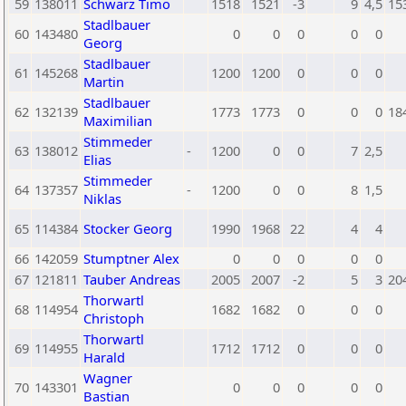
59
138011
Schwarz Timo
1518
1521
-3
9
4,5
15
Stadlbauer
60
143480
0
0
0
0
0
Georg
Stadlbauer
61
145268
1200
1200
0
0
0
Martin
Stadlbauer
62
132139
1773
1773
0
0
0
18
Maximilian
Stimmeder
63
138012
-
1200
0
0
7
2,5
Elias
Stimmeder
64
137357
-
1200
0
0
8
1,5
Niklas
65
114384
Stocker Georg
1990
1968
22
4
4
66
142059
Stumptner Alex
0
0
0
0
0
67
121811
Tauber Andreas
2005
2007
-2
5
3
20
Thorwartl
68
114954
1682
1682
0
0
0
Christoph
Thorwartl
69
114955
1712
1712
0
0
0
Harald
Wagner
70
143301
0
0
0
0
0
Bastian