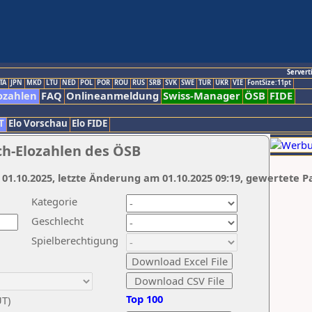
Servert
TA
JPN
MKD
LTU
NED
POL
POR
ROU
RUS
SRB
SVK
SWE
TUR
UKR
VIE
FontSize:11pt
ozahlen
FAQ
Onlineanmeldung
Swiss-Manager
ÖSB
FIDE
T
Elo Vorschau
Elo FIDE
ch-Elozahlen des ÖSB
 01.10.2025, letzte Änderung am 01.10.2025 09:19, gewertete P
Kategorie
Geschlecht
Spielberechtigung
Top 100
UT)