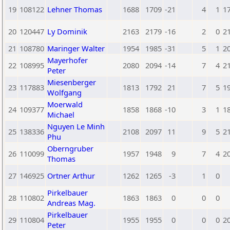
19
108122
Lehner Thomas
1688
1709
-21
4
1
1
20
120447
Ly Dominik
2163
2179
-16
2
0
2
21
108780
Maringer Walter
1954
1985
-31
5
1
2
Mayerhofer
22
108995
2080
2094
-14
7
4
2
Peter
Miesenberger
23
117883
1813
1792
21
7
5
1
Wolfgang
Moerwald
24
109377
1858
1868
-10
3
1
1
Michael
Nguyen Le Minh
25
138336
2108
2097
11
9
5
2
Phu
Oberngruber
26
110099
1957
1948
9
7
4
2
Thomas
27
146925
Ortner Arthur
1262
1265
-3
1
0
Pirkelbauer
28
110802
1863
1863
0
0
0
Andreas Mag.
Pirkelbauer
29
110804
1955
1955
0
0
0
2
Peter