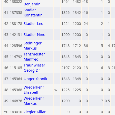
40
138022
1464
1482
-18
1
0
Benjamin
Stadler
41
137358
1326
1342
-16
1
0
Konstantin
42
138178
Stadler Leo
1224
1200
24
2
1
43
142131
Stadler Nino
1200
1200
0
1
0
Steininger
44
128596
1748
1712
36
5
4
1
Markus
Tanzmeister
45
114792
1843
1843
0
0
0
Manfred
Traunwieser
46
115105
2107
2120
-13
6
3
2
Georg Dr.
47
145364
Unger Yannik
1348
1348
0
0
0
Wiederkehr
48
145368
w
1225
1225
0
0
0
Elisabeth
Wiederkehr
49
146876
1200
0
0
7
0,5
Markus
50
149010
Ziegler Kilian
0
0
0
0
0