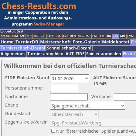
Logged on: Gast
Arabic
ARM
AZE
BIH
BUL
CAT
CHN
CRO
CZE
DEN
ENG
ESP
FAI
FIN
FRA
GER
GRE
INA
I
Home
TurnierDB
Meisterschaft
Foto-Galerie
Meldekartei
El
Turnierschach-Elozahl
Schnellschach-Elozahl
Allgemeines
Turnier anmelden: AUT
FIDE
Spieler anmelden
Elo AU
Willkommen bei den offiziellen Turnierscha
FIDE-Elolisten Stand
AUT-Elolisten Stand
13.945
Personennummer
Nachname
Vorname
Ebene
Bundesland
Spgem./Kreis/Verein
Nur "österreichische" Spieler (Land=A