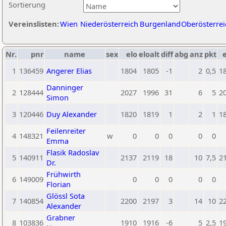
Sortierung
Vereinslisten:
Wien
Niederösterreich
Burgenland
Oberösterrei
Nr.
pnr
name
sex
elo
eloalt
diff
abg
anz
pkt
e
1
136459
Angerer Elias
1804
1805
-1
2
0,5
1
Danninger
2
128444
2027
1996
31
6
5
2
Simon
3
120446
Duy Alexander
1820
1819
1
2
1
1
Feilenreiter
4
148321
w
0
0
0
0
0
Emma
Flasik Radoslav
5
140911
2137
2119
18
10
7,5
2
Dr.
Frühwirth
6
149009
0
0
0
0
0
Florian
Glössl Sota
7
140854
2200
2197
3
14
10
2
Alexander
Grabner
8
103836
1910
1916
-6
5
2,5
1