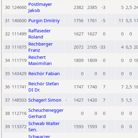
Postlmayer
30
124660
2382
2385
-3
5
2,5
2
Jakob
31
140600
Purgin Dmitriy
1756
1761
-5
11
5,5
1
Raffaseder
32
111499
1627
1627
0
0
0
Roland
Rechberger
33
111675
2072
2105
-33
4
0,5
2
Franz
Reichert
34
111719
1809
1809
0
0
0
1
Maximilian
35
143429
Reichör Fabian
0
0
0
0
0
Reichör Stefan
36
111741
1747
1740
7
7
2,5
1
DI Dr.
37
148503
Schagerl Simon
-
1427
1420
7
5
1,5
Scheuchenegger
38
112716
0
0
0
0
0
Gerhard
Schwab Walter
39
113372
1593
1593
0
0
0
Sen.
Schwarzer