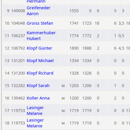
Hermann
Greifeneder
9
149008
1555
0
0
5
3
Aaron
10
104048
Groiss Stefan
1741
1723
18
6
3,5
1
Kammerhuber
11
106237
1774
1772
2
1
0,5
Hubert
12
106792
Klopf Günter
1890
1888
2
6
4,5
1
13
131201
Klopf Michael
1334
1334
0
0
0
14
131200
Klopf Richard
1328
1328
0
0
0
15
132282
Klopf Sarah
w
1203
1206
-3
1
0
16
139462
Koller Anna
w
1200
1200
0
2
0
Lasinger
17
119753
w
1719
1719
0
0
0
1
Melanie
Lasinger
18
119753
w
1719
1719
0
0
0
1
Melanie