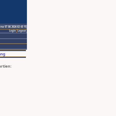
ime 07.08.2026 02:43:15
Login
Logout
artien: