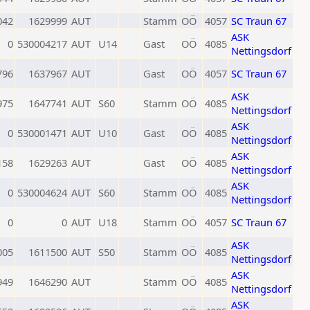
042
1629999
AUT
Stamm
OÖ
4057
SC Traun 67
ASK
0
530004217
AUT
U14
Gast
OÖ
4085
Nettingsdorf
796
1637967
AUT
Gast
OÖ
4057
SC Traun 67
ASK
975
1647741
AUT
S60
Stamm
OÖ
4085
Nettingsdorf
ASK
0
530001471
AUT
U10
Gast
OÖ
4085
Nettingsdorf
ASK
158
1629263
AUT
Gast
OÖ
4085
Nettingsdorf
ASK
0
530004624
AUT
S60
Stamm
OÖ
4085
Nettingsdorf
0
0
AUT
U18
Stamm
OÖ
4057
SC Traun 67
ASK
005
1611500
AUT
S50
Stamm
OÖ
4085
Nettingsdorf
ASK
949
1646290
AUT
Stamm
OÖ
4085
Nettingsdorf
ASK