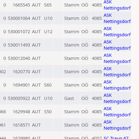
ASK
0
1665545
AUT
S65
Stamm
OÖ
4085
Nettingsdorf
ASK
0
530001064
AUT
U10
Stamm
OÖ
4085
Nettingsdorf
ASK
0
530001072
AUT
U12
Stamm
OÖ
4085
Nettingsdorf
ASK
0
530011493
AUT
Stamm
OÖ
4085
Nettingsdorf
ASK
0
530012040
AUT
Stamm
OÖ
4085
Nettingsdorf
ASK
002
1620770
AUT
Stamm
OÖ
4085
Nettingsdorf
ASK
0
1694901
AUT
S60
Stamm
OÖ
4085
Nettingsdorf
ASK
0
530005922
AUT
U10
Gast
OÖ
4085
Nettingsdorf
ASK
866
1629948
AUT
S50
Stamm
OÖ
4085
Nettingsdorf
ASK
961
1618571
AUT
Stamm
OÖ
4085
Nettingsdorf
944
1629980
AUT
Stamm
OÖ
4057
SC Traun 67