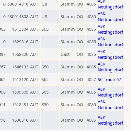
ASK
0
530014816
AUT
U8
Stamm
OÖ
4085
Nettingsdorf
ASK
0
530014808
AUT
U8
Stamm
OÖ
4085
Nettingsdorf
ASK
903
1613804
AUT
S65
Stamm
OÖ
4085
Nettingsdorf
ASK
0
1629816
AUT
Stamm
OÖ
4085
Nettingsdorf
ASK
897
1668820
AUT
Gast
OÖ
4085
Nettingsdorf
ASK
767
1646133
AUT
S50
Stamm
OÖ
4085
Nettingsdorf
062
1613120
AUT
S65
Stamm
OÖ
4057
SC Traun 67
ASK
008
1609505
AUT
S65
Stamm
OÖ
4085
Nettingsdorf
ASK
911
1618431
AUT
S50
Stamm
OÖ
4085
Nettingsdorf
ASK
778
1636316
AUT
Stamm
OÖ
4085
Nettingsdorf