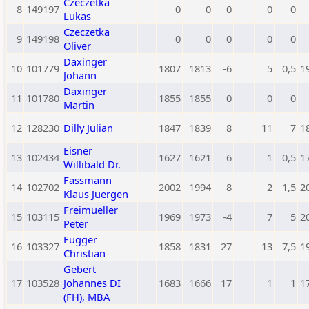
Czeczetka
8
149197
0
0
0
0
0
Lukas
Czeczetka
9
149198
0
0
0
0
0
Oliver
Daxinger
10
101779
1807
1813
-6
5
0,5
1
Johann
Daxinger
11
101780
1855
1855
0
0
0
Martin
12
128230
Dilly Julian
1847
1839
8
11
7
1
Eisner
13
102434
1627
1621
6
1
0,5
1
Willibald Dr.
Fassmann
14
102702
2002
1994
8
2
1,5
2
Klaus Juergen
Freimueller
15
103115
1969
1973
-4
7
5
2
Peter
Fugger
16
103327
1858
1831
27
13
7,5
1
Christian
Gebert
17
103528
Johannes DI
1683
1666
17
1
1
1
(FH), MBA