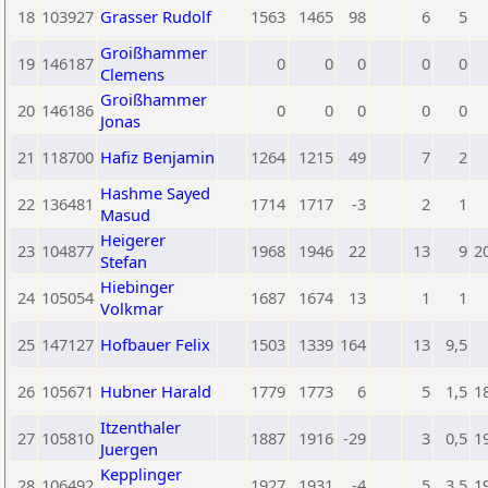
18
103927
Grasser Rudolf
1563
1465
98
6
5
Groißhammer
19
146187
0
0
0
0
0
Clemens
Groißhammer
20
146186
0
0
0
0
0
Jonas
21
118700
Hafiz Benjamin
1264
1215
49
7
2
Hashme Sayed
22
136481
1714
1717
-3
2
1
Masud
Heigerer
23
104877
1968
1946
22
13
9
2
Stefan
Hiebinger
24
105054
1687
1674
13
1
1
Volkmar
25
147127
Hofbauer Felix
1503
1339
164
13
9,5
26
105671
Hubner Harald
1779
1773
6
5
1,5
1
Itzenthaler
27
105810
1887
1916
-29
3
0,5
1
Juergen
Kepplinger
28
106492
1927
1931
-4
5
3,5
1