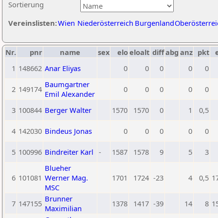
Sortierung
Vereinslisten:
Wien
Niederösterreich
Burgenland
Oberösterrei
Nr.
pnr
name
sex
elo
eloalt
diff
abg
anz
pkt
1
148662
Anar Eliyas
0
0
0
0
0
Baumgartner
2
149174
0
0
0
0
0
Emil Alexander
3
100844
Berger Walter
1570
1570
0
1
0,5
4
142030
Bindeus Jonas
0
0
0
0
0
5
100996
Bindreiter Karl
-
1587
1578
9
5
3
Blueher
6
101081
Werner Mag.
1701
1724
-23
4
0,5
1
MSC
Brunner
7
147155
1378
1417
-39
14
8
1
Maximilian