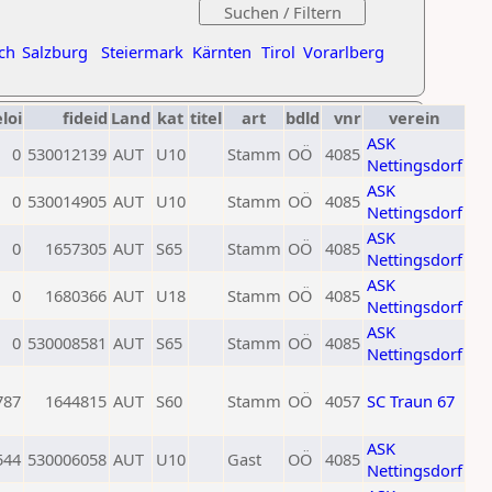
ch
Salzburg
Steiermark
Kärnten
Tirol
Vorarlberg
eloi
fideid
Land
kat
titel
art
bdld
vnr
verein
ASK
0
530012139
AUT
U10
Stamm
OÖ
4085
Nettingsdorf
ASK
0
530014905
AUT
U10
Stamm
OÖ
4085
Nettingsdorf
ASK
0
1657305
AUT
S65
Stamm
OÖ
4085
Nettingsdorf
ASK
0
1680366
AUT
U18
Stamm
OÖ
4085
Nettingsdorf
ASK
0
530008581
AUT
S65
Stamm
OÖ
4085
Nettingsdorf
787
1644815
AUT
S60
Stamm
OÖ
4057
SC Traun 67
ASK
544
530006058
AUT
U10
Gast
OÖ
4085
Nettingsdorf