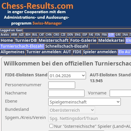
Logged on: Gast
Arabic
ARM
AZE
BIH
BUL
CAT
CHN
CRO
CZE
DEN
ENG
ESP
FAI
FIN
FRA
GER
GRE
INA
I
Home
TurnierDB
Meisterschaft
Foto-Galerie
Meldekartei
El
Turnierschach-Elozahl
Schnellschach-Elozahl
Allgemeines
Turnier anmelden: AUT
FIDE
Spieler anmelden
Elo AU
Willkommen bei den offiziellen Turnierscha
FIDE-Elolisten Stand
AUT-Elolisten Stand
13.945
Personennummer
Nachname
Vorname
Ebene
Bundesland
Spgem./Kreis/Verein
Nur "österreichische" Spieler (Land=A