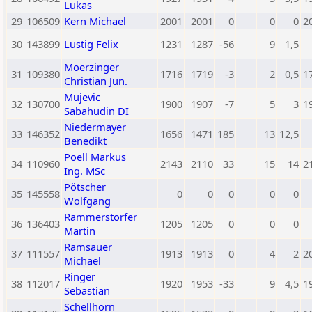
Lukas
29
106509
Kern Michael
2001
2001
0
0
0
2
30
143899
Lustig Felix
1231
1287
-56
9
1,5
Moerzinger
31
109380
1716
1719
-3
2
0,5
1
Christian Jun.
Mujevic
32
130700
1900
1907
-7
5
3
1
Sabahudin DI
Niedermayer
33
146352
1656
1471
185
13
12,5
Benedikt
Poell Markus
34
110960
2143
2110
33
15
14
2
Ing. MSc
Pötscher
35
145558
0
0
0
0
0
Wolfgang
Rammerstorfer
36
136403
1205
1205
0
0
0
Martin
Ramsauer
37
111557
1913
1913
0
4
2
2
Michael
Ringer
38
112017
1920
1953
-33
9
4,5
1
Sebastian
Schellhorn