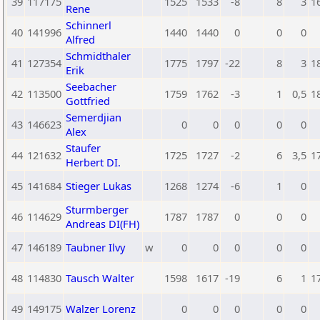
39
117175
1525
1533
-8
8
3
1
Rene
Schinnerl
40
141996
1440
1440
0
0
0
Alfred
Schmidthaler
41
127354
1775
1797
-22
8
3
1
Erik
Seebacher
42
113500
1759
1762
-3
1
0,5
1
Gottfried
Semerdjian
43
146623
0
0
0
0
0
Alex
Staufer
44
121632
1725
1727
-2
6
3,5
1
Herbert DI.
45
141684
Stieger Lukas
1268
1274
-6
1
0
Sturmberger
46
114629
1787
1787
0
0
0
Andreas DI(FH)
47
146189
Taubner Ilvy
w
0
0
0
0
0
48
114830
Tausch Walter
1598
1617
-19
6
1
1
49
149175
Walzer Lorenz
0
0
0
0
0