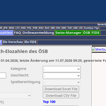
Servert
TA
JPN
MKD
LTU
NED
POL
POR
ROU
RUS
SRB
SVK
SWE
TUR
UKR
VIE
FontSize:11pt
ozahlen
FAQ
Onlineanmeldung
Swiss-Manager
ÖSB
FIDE
T
Elo Vorschau
Elo FIDE
ch-Elozahlen des ÖSB
 01.04.2026, letzte Änderung am 11.07.2026 09:29, gewertete P
Kategorie
Geschlecht
Spielberechtigung
Top 100
UT)