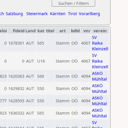
ch
Salzburg
Steiermark
Kärnten
Tirol
Vorarlberg
eloi
fideid
Land
kat
titel
art
bdld
vnr
verein
SV
0
1678361
AUT
S65
Stamm
OÖ
4067
Raika
Kleinzell
SV
0
0
AUT
U16
Stamm
OÖ
4067
Raika
Kleinzell
ASKÖ
823
1620363
AUT
S60
Stamm
OÖ
4094
Mühltal
ASKÖ
0
1629832
AUT
S50
Stamm
OÖ
4094
Mühltal
ASKÖ
777
1628593
AUT
S50
Stamm
OÖ
4094
Mühltal
ASKÖ
923
1636332
AUT
S65
Stamm
OÖ
4094
Mühltal
SV