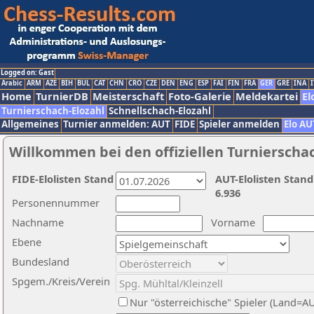
Logged on: Gast
Arabic
ARM
AZE
BIH
BUL
CAT
CHN
CRO
CZE
DEN
ENG
ESP
FAI
FIN
FRA
GER
GRE
INA
I
Home
TurnierDB
Meisterschaft
Foto-Galerie
Meldekartei
El
Turnierschach-Elozahl
Schnellschach-Elozahl
Allgemeines
Turnier anmelden: AUT
FIDE
Spieler anmelden
Elo AU
Willkommen bei den offiziellen Turnierscha
FIDE-Elolisten Stand
AUT-Elolisten Stand
6.936
Personennummer
Nachname
Vorname
Ebene
Bundesland
Spgem./Kreis/Verein
Nur "österreichische" Spieler (Land=A