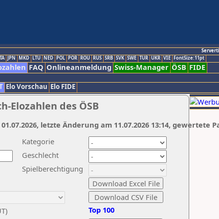
Servert
TA
JPN
MKD
LTU
NED
POL
POR
ROU
RUS
SRB
SVK
SWE
TUR
UKR
VIE
FontSize:11pt
ozahlen
FAQ
Onlineanmeldung
Swiss-Manager
ÖSB
FIDE
T
Elo Vorschau
Elo FIDE
ch-Elozahlen des ÖSB
 01.07.2026, letzte Änderung am 11.07.2026 13:14, gewertete P
Kategorie
Geschlecht
Spielberechtigung
Top 100
UT)