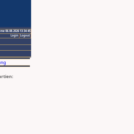
ime 06.08.2026 13:34:45
Login
Logout
artien: