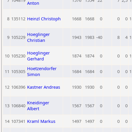
7
104819
1576
1554
22
7
2,5
1
Anton
8
135112
Heinzl Christoph
1668
1668
0
0
0
1
Hoeglinger
9
105229
1943
1983
-40
8
4
1
Christian
Hoeglinger
10
105230
1874
1874
0
0
0
1
Gerhard
Hoetzendorfer
11
105305
1684
1684
0
0
0
1
Simon
12
106396
Kastner Andreas
1930
1930
0
0
0
Kneidinger
13
106840
1567
1567
0
0
0
Albert
14
107341
Kraml Markus
1497
1497
0
0
0