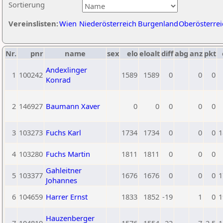
Sortierung
Vereinslisten:
Wien
Niederösterreich
Burgenland
Oberösterrei
Nr.
pnr
name
sex
elo
eloalt
diff
abg
anz
pkt
Andexlinger
1
100242
1589
1589
0
0
0
Konrad
2
146927
Baumann Xaver
0
0
0
0
0
3
103273
Fuchs Karl
1734
1734
0
0
0
1
4
103280
Fuchs Martin
1811
1811
0
0
0
Gahleitner
5
103377
1676
1676
0
0
0
1
Johannes
6
104659
Harrer Ernst
1833
1852
-19
1
0
1
Hauzenberger