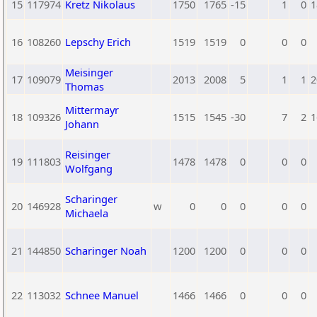
15
117974
Kretz Nikolaus
1750
1765
-15
1
0
1
16
108260
Lepschy Erich
1519
1519
0
0
0
Meisinger
17
109079
2013
2008
5
1
1
2
Thomas
Mittermayr
18
109326
1515
1545
-30
7
2
1
Johann
Reisinger
19
111803
1478
1478
0
0
0
Wolfgang
Scharinger
20
146928
w
0
0
0
0
0
Michaela
21
144850
Scharinger Noah
1200
1200
0
0
0
22
113032
Schnee Manuel
1466
1466
0
0
0