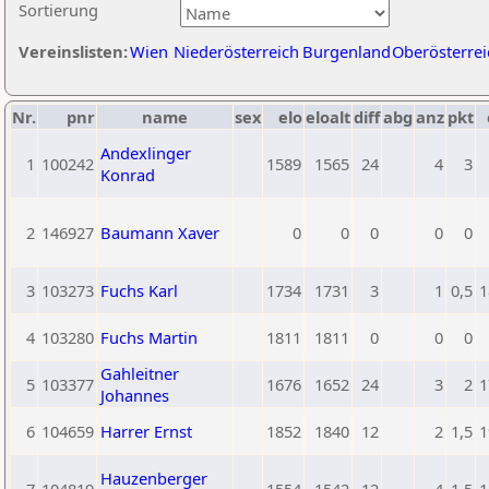
Sortierung
Vereinslisten:
Wien
Niederösterreich
Burgenland
Oberösterrei
Nr.
pnr
name
sex
elo
eloalt
diff
abg
anz
pkt
Andexlinger
1
100242
1589
1565
24
4
3
Konrad
2
146927
Baumann Xaver
0
0
0
0
0
3
103273
Fuchs Karl
1734
1731
3
1
0,5
1
4
103280
Fuchs Martin
1811
1811
0
0
0
Gahleitner
5
103377
1676
1652
24
3
2
1
Johannes
6
104659
Harrer Ernst
1852
1840
12
2
1,5
1
Hauzenberger