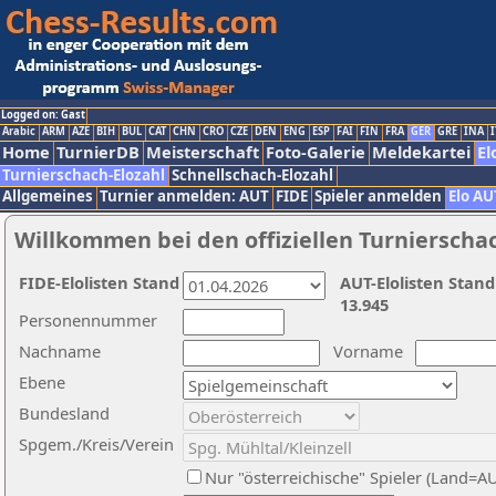
Logged on: Gast
Arabic
ARM
AZE
BIH
BUL
CAT
CHN
CRO
CZE
DEN
ENG
ESP
FAI
FIN
FRA
GER
GRE
INA
I
Home
TurnierDB
Meisterschaft
Foto-Galerie
Meldekartei
El
Turnierschach-Elozahl
Schnellschach-Elozahl
Allgemeines
Turnier anmelden: AUT
FIDE
Spieler anmelden
Elo AU
Willkommen bei den offiziellen Turnierscha
FIDE-Elolisten Stand
AUT-Elolisten Stand
13.945
Personennummer
Nachname
Vorname
Ebene
Bundesland
Spgem./Kreis/Verein
Nur "österreichische" Spieler (Land=A