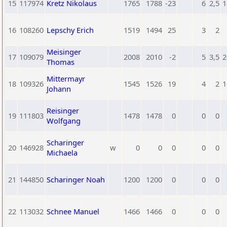
15
117974
Kretz Nikolaus
1765
1788
-23
6
2,5
1
16
108260
Lepschy Erich
1519
1494
25
3
2
Meisinger
17
109079
2008
2010
-2
5
3,5
2
Thomas
Mittermayr
18
109326
1545
1526
19
4
2
1
Johann
Reisinger
19
111803
1478
1478
0
0
0
Wolfgang
Scharinger
20
146928
w
0
0
0
0
0
Michaela
21
144850
Scharinger Noah
1200
1200
0
0
0
22
113032
Schnee Manuel
1466
1466
0
0
0