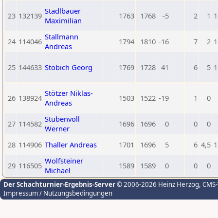
Stadlbauer
23
132139
1763
1768
-5
2
1
1
Maximilian
Stallmann
24
114046
1794
1810
-16
7
2
1
Andreas
25
144633
Stöbich Georg
1769
1728
41
6
5
1
Stötzer Niklas-
26
138924
1503
1522
-19
1
0
Andreas
Stubenvoll
27
114582
1696
1696
0
0
0
Werner
28
114906
Thaller Andreas
1701
1696
5
6
4,5
1
Wolfsteiner
29
116505
1589
1589
0
0
0
Michael
Der Schachturnier-Ergebnis-Server
© 2006-2026 Heinz Herzog
, CMS
Impressum / Nutzungsbedingungen