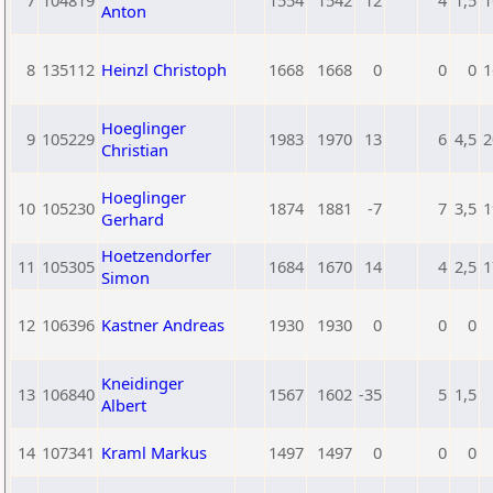
7
104819
1554
1542
12
4
1,5
1
Anton
8
135112
Heinzl Christoph
1668
1668
0
0
0
1
Hoeglinger
9
105229
1983
1970
13
6
4,5
2
Christian
Hoeglinger
10
105230
1874
1881
-7
7
3,5
1
Gerhard
Hoetzendorfer
11
105305
1684
1670
14
4
2,5
1
Simon
12
106396
Kastner Andreas
1930
1930
0
0
0
Kneidinger
13
106840
1567
1602
-35
5
1,5
Albert
14
107341
Kraml Markus
1497
1497
0
0
0