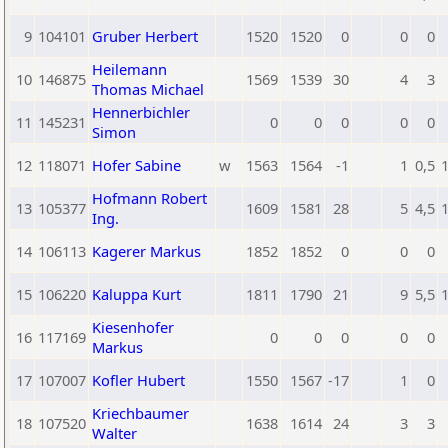
9
104101
Gruber Herbert
1520
1520
0
0
0
Heilemann
10
146875
1569
1539
30
4
3
Thomas Michael
Hennerbichler
11
145231
0
0
0
0
0
Simon
12
118071
Hofer Sabine
w
1563
1564
-1
1
0,5
Hofmann Robert
13
105377
1609
1581
28
5
4,5
Ing.
14
106113
Kagerer Markus
1852
1852
0
0
0
15
106220
Kaluppa Kurt
1811
1790
21
9
5,5
Kiesenhofer
16
117169
0
0
0
0
0
Markus
17
107007
Kofler Hubert
1550
1567
-17
1
0
Kriechbaumer
18
107520
1638
1614
24
3
3
Walter