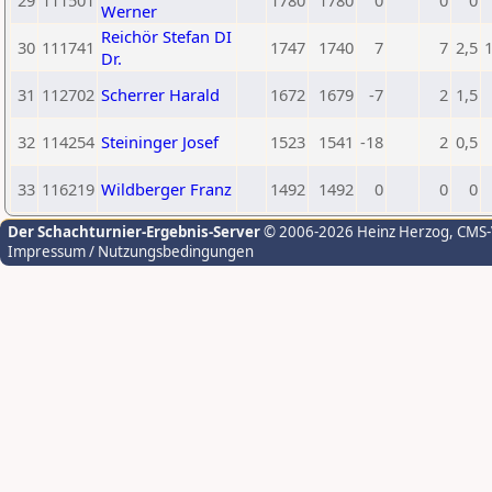
29
111501
1780
1780
0
0
0
Werner
Reichör Stefan DI
30
111741
1747
1740
7
7
2,5
Dr.
31
112702
Scherrer Harald
1672
1679
-7
2
1,5
32
114254
Steininger Josef
1523
1541
-18
2
0,5
33
116219
Wildberger Franz
1492
1492
0
0
0
Der Schachturnier-Ergebnis-Server
© 2006-2026 Heinz Herzog
, CMS
Impressum / Nutzungsbedingungen