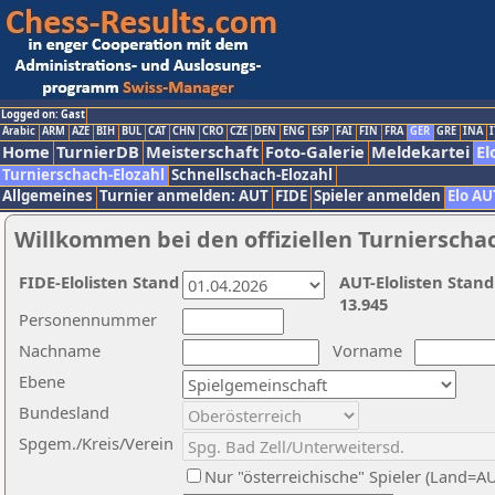
Logged on: Gast
Arabic
ARM
AZE
BIH
BUL
CAT
CHN
CRO
CZE
DEN
ENG
ESP
FAI
FIN
FRA
GER
GRE
INA
I
Home
TurnierDB
Meisterschaft
Foto-Galerie
Meldekartei
El
Turnierschach-Elozahl
Schnellschach-Elozahl
Allgemeines
Turnier anmelden: AUT
FIDE
Spieler anmelden
Elo AU
Willkommen bei den offiziellen Turnierscha
FIDE-Elolisten Stand
AUT-Elolisten Stand
13.945
Personennummer
Nachname
Vorname
Ebene
Bundesland
Spgem./Kreis/Verein
Nur "österreichische" Spieler (Land=A