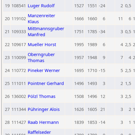
19
108541
Luger Rudolf
1527
1551
-24
2
0,5
Manzenreiter
20
119102
1666
1660
6
11
6
Klaus
Mittmannsgruber
21
109333
1751
1785
-34
3
0,5
Manfred
22
109617
Mueller Horst
1995
1989
6
4
2,5
Oberngruber
23
110099
1957
1948
9
7
4
Thomas
24
110772
Pineker Werner
1695
1710
-15
5
2,5
25
111011
Pointner Gerhard
1496
1493
3
2
1,5
26
136002
Pölzl Thomas
1508
1496
12
3
2,5
27
111344
Pühringer Alois
1626
1605
21
3
2
28
111427
Raab Hermann
1839
1853
-14
3
1
Raffelseder