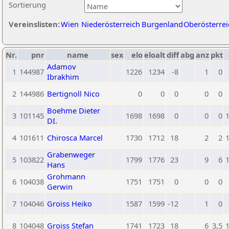
Sortierung
Vereinslisten:
Wien
Niederösterreich
Burgenland
Oberösterrei
Nr.
pnr
name
sex
elo
eloalt
diff
abg
anz
pkt
Adamov
1
144987
1226
1234
-8
1
0
Ibrakhim
2
144986
Bertignoll Nico
0
0
0
0
0
Boehme Dieter
3
101145
1698
1698
0
0
0
DI.
4
101611
Chirosca Marcel
1730
1712
18
2
2
Grabenweger
5
103822
1799
1776
23
9
6
Hans
Grohmann
6
104038
1751
1751
0
0
0
Gerwin
7
104046
Groiss Heiko
1587
1599
-12
1
0
8
104048
Groiss Stefan
1741
1723
18
6
3,5