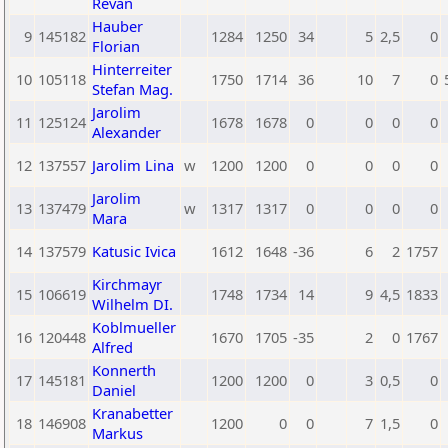
Revan
Hauber
9
145182
1284
1250
34
5
2,5
0
Florian
Hinterreiter
10
105118
1750
1714
36
10
7
0
Stefan Mag.
Jarolim
11
125124
1678
1678
0
0
0
0
Alexander
12
137557
Jarolim Lina
w
1200
1200
0
0
0
0
Jarolim
13
137479
w
1317
1317
0
0
0
0
Mara
14
137579
Katusic Ivica
1612
1648
-36
6
2
1757
Kirchmayr
15
106619
1748
1734
14
9
4,5
1833
Wilhelm DI.
Koblmueller
16
120448
1670
1705
-35
2
0
1767
Alfred
Konnerth
17
145181
1200
1200
0
3
0,5
0
Daniel
Kranabetter
18
146908
1200
0
0
7
1,5
0
Markus