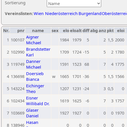
Sortierung
Vereinslisten:
Wien
Niederösterreich
Burgenland
Oberösterrei
Nr.
pnr
name
sex
elo
eloalt
diff
abg
anz
pkt
eloi
Aigner
1
100107
1984
1979
5
2
1,5
2000
Michael
Brandstetter
2
102990
1709
1724
-15
5
2
1780
Karl
Danner
3
119749
1591
1523
68
7
4
1775
Michael
Doersieb
4
136698
w
1665
1701
-36
5
1,5
1566
Bianca
Eichinger
5
143224
1207
1231
-24
3
0,5
0
Theo
Eisner
6
102434
1619
1625
-6
7
3
1757
Willibald Dr.
Glaser
7
103669
1927
1927
0
0
0
1970
Daniel
Hasan
8
138946
0
0
0
0
0
0