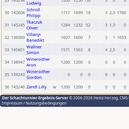
29
143298
1200
1250
-50
3
0
0
Ludwig
Schroll
30
142608
1717
1699
18
3
2,5
1780
Philipp
Tkaczuk
31
145245
1284
1232
52
3
1,5
0
Oliver
Villanyi
32
136069
1607
1600
7
2
1
1653
Benedikt
Wallner
33
145601
1571
1563
8
4
2,5
0
Simon
Wineroither
34
138947
1200
1200
0
0
0
0
Aron
Wineroither
35
139243
0
0
0
0
0
0
Gordon
36
143246
Zandl Lilly
w
1200
1200
0
0
0
0
Der Schachturnier-Ergebnis-Server
© 2006-2026 Heinz Herzog
, CMS
Impressum / Nutzungsbedingungen