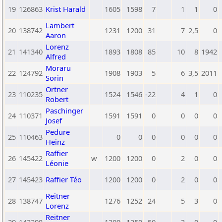
19
126863
Krist Harald
1605
1598
7
1
1
0
Lambert
20
138742
1231
1200
31
7
2,5
0
Aaron
Lorenz
21
141340
1893
1808
85
10
8
1942
Alfred
Moraru
22
124792
1908
1903
5
6
3,5
2011
Sorin
Ortner
23
110235
1524
1546
-22
4
1
0
Robert
Paschinger
24
110371
1591
1591
0
0
0
0
Josef
Pedure
25
110463
0
0
0
0
0
0
Heinz
Raffier
26
145422
w
1200
1200
0
2
0
0
Léonie
27
145423
Raffier Téo
1200
1200
0
2
0
0
Reitner
28
138747
1276
1252
24
5
3
0
Lorenz
Reitner