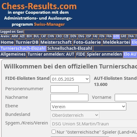
Logged on: Gast
Arabic
ARM
AZE
BIH
BUL
CAT
CHN
CRO
CZE
DEN
ENG
ESP
FAI
FIN
FRA
GER
GRE
INA
I
Home
TurnierDB
Meisterschaft
Foto-Galerie
Meldekartei
El
Turnierschach-Elozahl
Schnellschach-Elozahl
Allgemeines
Turnier anmelden: AUT
FIDE
Spieler anmelden
Elo AU
Willkommen bei den offiziellen Turnierscha
FIDE-Elolisten Stand
AUT-Elolisten Stand
13.600
Personennummer
Nachname
Vorname
Ebene
Bundesland
Spgem./Kreis/Verein
Nur "österreichische" Spieler (Land=A