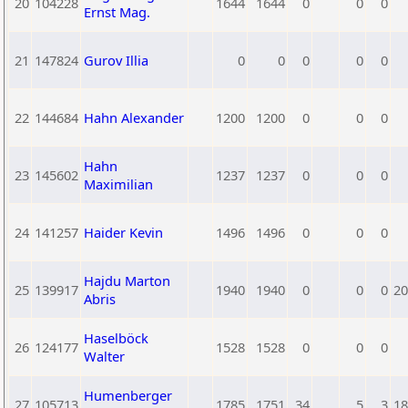
20
104228
1644
1644
0
0
0
Ernst Mag.
21
147824
Gurov Illia
0
0
0
0
0
22
144684
Hahn Alexander
1200
1200
0
0
0
Hahn
23
145602
1237
1237
0
0
0
Maximilian
24
141257
Haider Kevin
1496
1496
0
0
0
Hajdu Marton
25
139917
1940
1940
0
0
0
20
Abris
Haselböck
26
124177
1528
1528
0
0
0
Walter
Humenberger
27
105713
1785
1751
34
5
3
18