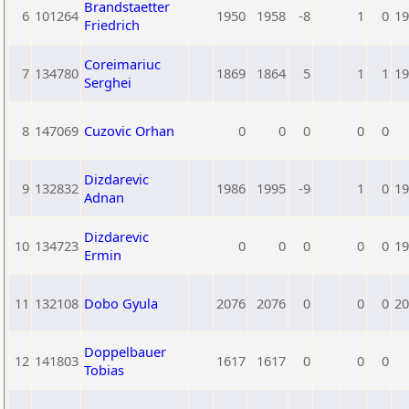
Brandstaetter
6
101264
1950
1958
-8
1
0
19
Friedrich
Coreimariuc
7
134780
1869
1864
5
1
1
19
Serghei
8
147069
Cuzovic Orhan
0
0
0
0
0
Dizdarevic
9
132832
1986
1995
-9
1
0
19
Adnan
Dizdarevic
10
134723
0
0
0
0
0
19
Ermin
11
132108
Dobo Gyula
2076
2076
0
0
0
20
Doppelbauer
12
141803
1617
1617
0
0
0
Tobias