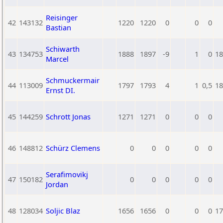
Reisinger
42
143132
1220
1220
0
0
0
Bastian
Schiwarth
43
134753
1888
1897
-9
1
0
18
Marcel
Schmuckermair
44
113009
1797
1793
4
1
0,5
18
Ernst DI.
45
144259
Schrott Jonas
1271
1271
0
0
0
46
148812
Schürz Clemens
0
0
0
0
0
Serafimovikj
47
150182
0
0
0
0
0
Jordan
48
128034
Soljic Blaz
1656
1656
0
0
0
17