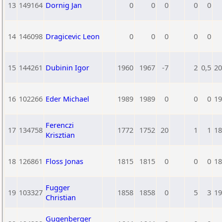
13
149164
Dornig Jan
0
0
0
0
0
14
146098
Dragicevic Leon
0
0
0
0
0
15
144261
Dubinin Igor
1960
1967
-7
2
0,5
20
16
102266
Eder Michael
1989
1989
0
0
0
19
Ferenczi
17
134758
1772
1752
20
1
1
18
Krisztian
18
126861
Floss Jonas
1815
1815
0
0
0
18
Fugger
19
103327
1858
1858
0
5
3
19
Christian
Gugenberger