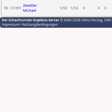
Zwettler
56
131691
1252
1252
0
0
0
Michael
Der Schachturnier-Ergebnis-Server
© 2006-2026 Heinz Herzog
, CMS
Impressum / Nutzungsbedingungen