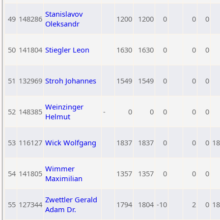
Stanislavov
49
148286
1200
1200
0
0
0
Oleksandr
50
141804
Stiegler Leon
1630
1630
0
0
0
51
132969
Stroh Johannes
1549
1549
0
0
0
Weinzinger
52
148385
-
0
0
0
0
0
Helmut
53
116127
Wick Wolfgang
1837
1837
0
0
0
18
Wimmer
54
141805
1357
1357
0
0
0
Maximilian
Zwettler Gerald
55
127344
1794
1804
-10
2
0
18
Adam Dr.