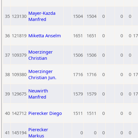
Mayer-Kazda
35
123130
1504
1504
0
0
0
Manfred
36
121819
Miketta Anselm
1651
1651
0
0
0
17
Moerzinger
37
109379
1506
1506
0
0
0
Christian
Moerzinger
38
109380
1716
1716
0
0
0
17
Christian Jun.
Neuwirth
39
129675
1579
1579
0
0
0
17
Manfred
40
142712
Pierecker Diego
1511
1511
0
0
0
Pierecker
41
145194
0
0
0
0
0
Markus