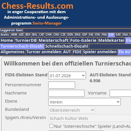
Logged on: Gast
Arabic
ARM
AZE
BIH
BUL
CAT
CHN
CRO
CZE
DEN
ENG
ESP
FAI
FIN
FRA
GER
GRE
INA
I
Home
TurnierDB
Meisterschaft
Foto-Galerie
Meldekartei
El
Turnierschach-Elozahl
Schnellschach-Elozahl
Allgemeines
Turnier anmelden: AUT
FIDE
Spieler anmelden
Elo AU
Willkommen bei den offiziellen Turnierscha
FIDE-Elolisten Stand
AUT-Elolisten Stand
6.936
Personennummer
Nachname
Vorname
Ebene
Bundesland
Spgem./Kreis/Verein
Nur "österreichische" Spieler (Land=A