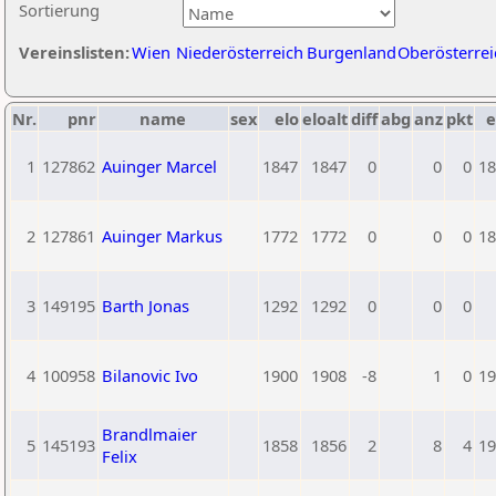
Sortierung
Vereinslisten:
Wien
Niederösterreich
Burgenland
Oberösterrei
Nr.
pnr
name
sex
elo
eloalt
diff
abg
anz
pkt
e
1
127862
Auinger Marcel
1847
1847
0
0
0
18
2
127861
Auinger Markus
1772
1772
0
0
0
18
3
149195
Barth Jonas
1292
1292
0
0
0
4
100958
Bilanovic Ivo
1900
1908
-8
1
0
19
Brandlmaier
5
145193
1858
1856
2
8
4
19
Felix