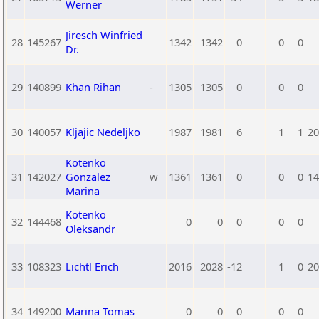
Werner
Jiresch Winfried
28
145267
1342
1342
0
0
0
Dr.
29
140899
Khan Rihan
-
1305
1305
0
0
0
30
140057
Kljajic Nedeljko
1987
1981
6
1
1
20
Kotenko
31
142027
Gonzalez
w
1361
1361
0
0
0
14
Marina
Kotenko
32
144468
0
0
0
0
0
Oleksandr
33
108323
Lichtl Erich
2016
2028
-12
1
0
20
34
149200
Marina Tomas
0
0
0
0
0