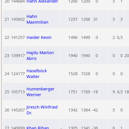
20
144684
Hahn Alexander
1200
1200
0
5
1
Hahn
21
145602
1237
1206
31
5
3
Maximilian
22
141257
Haider Kevin
1496
1499
-3
2
0,5
Hajdu Marton
23
139917
1940
1940
0
0
0
20
Abris
Haselböck
24
124177
1528
1528
0
0
0
Walter
Humenberger
25
105713
1751
1769
-18
9
4,5
18
Werner
Jiresch Winfried
26
145267
1342
1384
-42
5
0
Dr.
27
140899
Khan Rihan
-
1305
1341
-36
6
1