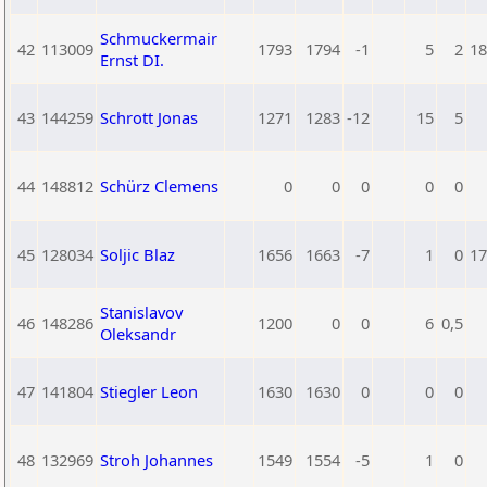
Schmuckermair
42
113009
1793
1794
-1
5
2
18
Ernst DI.
43
144259
Schrott Jonas
1271
1283
-12
15
5
44
148812
Schürz Clemens
0
0
0
0
0
45
128034
Soljic Blaz
1656
1663
-7
1
0
17
Stanislavov
46
148286
1200
0
0
6
0,5
Oleksandr
47
141804
Stiegler Leon
1630
1630
0
0
0
48
132969
Stroh Johannes
1549
1554
-5
1
0