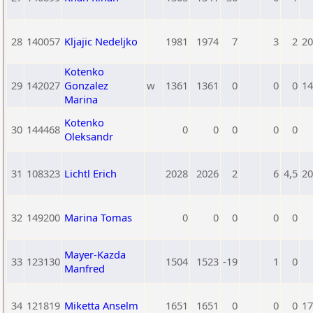
28
140057
Kljajic Nedeljko
1981
1974
7
3
2
20
Kotenko
29
142027
Gonzalez
w
1361
1361
0
0
0
14
Marina
Kotenko
30
144468
0
0
0
0
0
Oleksandr
31
108323
Lichtl Erich
2028
2026
2
6
4,5
20
32
149200
Marina Tomas
0
0
0
0
0
Mayer-Kazda
33
123130
1504
1523
-19
1
0
Manfred
34
121819
Miketta Anselm
1651
1651
0
0
0
17