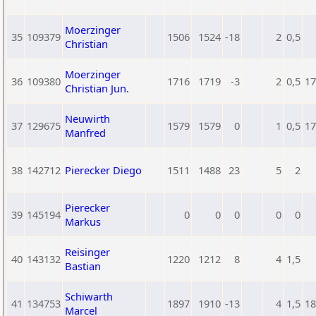
Moerzinger
35
109379
1506
1524
-18
2
0,5
Christian
Moerzinger
36
109380
1716
1719
-3
2
0,5
17
Christian Jun.
Neuwirth
37
129675
1579
1579
0
1
0,5
17
Manfred
38
142712
Pierecker Diego
1511
1488
23
5
2
Pierecker
39
145194
0
0
0
0
0
Markus
Reisinger
40
143132
1220
1212
8
4
1,5
Bastian
Schiwarth
41
134753
1897
1910
-13
4
1,5
18
Marcel