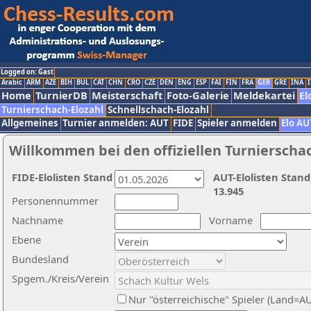
Logged on: Gast
Arabic
ARM
AZE
BIH
BUL
CAT
CHN
CRO
CZE
DEN
ENG
ESP
FAI
FIN
FRA
GER
GRE
INA
I
Home
TurnierDB
Meisterschaft
Foto-Galerie
Meldekartei
El
Turnierschach-Elozahl
Schnellschach-Elozahl
Allgemeines
Turnier anmelden: AUT
FIDE
Spieler anmelden
Elo AU
Willkommen bei den offiziellen Turnierscha
FIDE-Elolisten Stand
AUT-Elolisten Stand
13.945
Personennummer
Nachname
Vorname
Ebene
Bundesland
Spgem./Kreis/Verein
Nur "österreichische" Spieler (Land=A