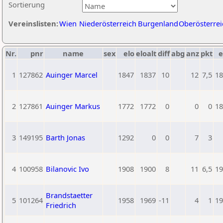
Sortierung
Vereinslisten:
Wien
Niederösterreich
Burgenland
Oberösterrei
Nr.
pnr
name
sex
elo
eloalt
diff
abg
anz
pkt
e
1
127862
Auinger Marcel
1847
1837
10
12
7,5
18
2
127861
Auinger Markus
1772
1772
0
0
0
18
3
149195
Barth Jonas
1292
0
0
7
3
4
100958
Bilanovic Ivo
1908
1900
8
11
6,5
19
Brandstaetter
5
101264
1958
1969
-11
4
1
19
Friedrich