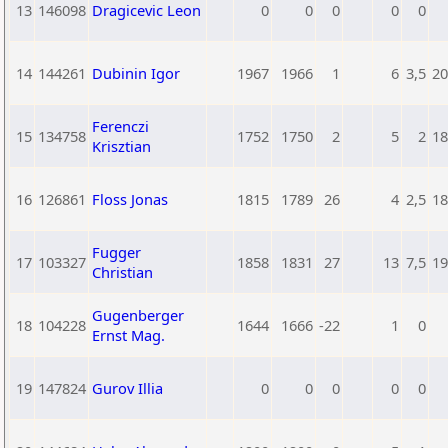
13
146098
Dragicevic Leon
0
0
0
0
0
14
144261
Dubinin Igor
1967
1966
1
6
3,5
20
Ferenczi
15
134758
1752
1750
2
5
2
18
Krisztian
16
126861
Floss Jonas
1815
1789
26
4
2,5
18
Fugger
17
103327
1858
1831
27
13
7,5
19
Christian
Gugenberger
18
104228
1644
1666
-22
1
0
Ernst Mag.
19
147824
Gurov Illia
0
0
0
0
0