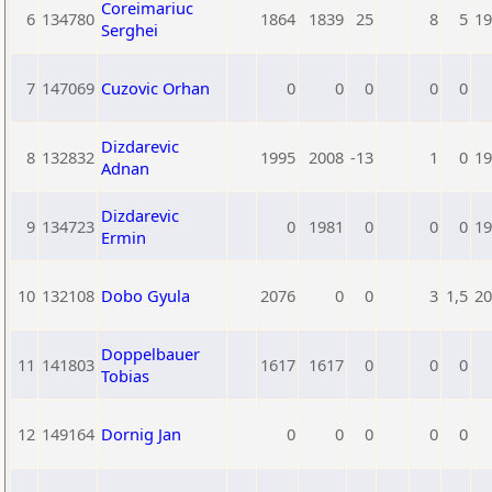
Coreimariuc
6
134780
1864
1839
25
8
5
19
Serghei
7
147069
Cuzovic Orhan
0
0
0
0
0
Dizdarevic
8
132832
1995
2008
-13
1
0
19
Adnan
Dizdarevic
9
134723
0
1981
0
0
0
19
Ermin
10
132108
Dobo Gyula
2076
0
0
3
1,5
20
Doppelbauer
11
141803
1617
1617
0
0
0
Tobias
12
149164
Dornig Jan
0
0
0
0
0