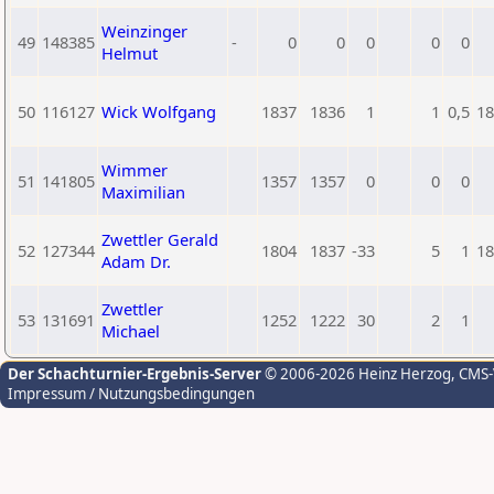
Weinzinger
49
148385
-
0
0
0
0
0
Helmut
50
116127
Wick Wolfgang
1837
1836
1
1
0,5
18
Wimmer
51
141805
1357
1357
0
0
0
Maximilian
Zwettler Gerald
52
127344
1804
1837
-33
5
1
18
Adam Dr.
Zwettler
53
131691
1252
1222
30
2
1
Michael
Der Schachturnier-Ergebnis-Server
© 2006-2026 Heinz Herzog
, CMS
Impressum / Nutzungsbedingungen