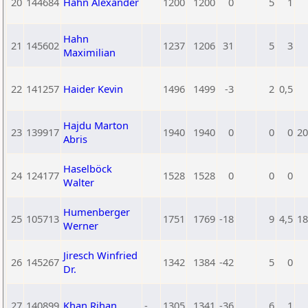
20
144684
Hahn Alexander
1200
1200
0
5
1
Hahn
21
145602
1237
1206
31
5
3
Maximilian
22
141257
Haider Kevin
1496
1499
-3
2
0,5
Hajdu Marton
23
139917
1940
1940
0
0
0
20
Abris
Haselböck
24
124177
1528
1528
0
0
0
Walter
Humenberger
25
105713
1751
1769
-18
9
4,5
18
Werner
Jiresch Winfried
26
145267
1342
1384
-42
5
0
Dr.
27
140899
Khan Rihan
-
1305
1341
-36
6
1