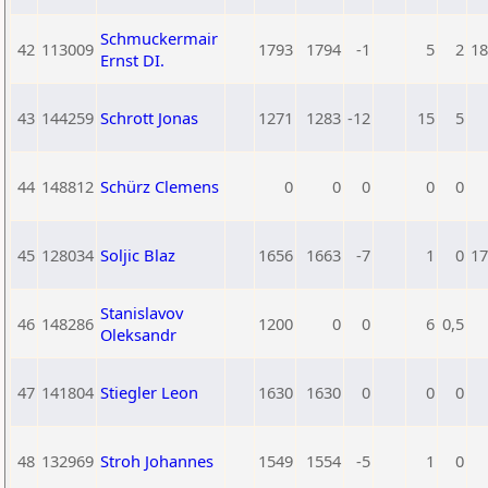
Schmuckermair
42
113009
1793
1794
-1
5
2
18
Ernst DI.
43
144259
Schrott Jonas
1271
1283
-12
15
5
44
148812
Schürz Clemens
0
0
0
0
0
45
128034
Soljic Blaz
1656
1663
-7
1
0
17
Stanislavov
46
148286
1200
0
0
6
0,5
Oleksandr
47
141804
Stiegler Leon
1630
1630
0
0
0
48
132969
Stroh Johannes
1549
1554
-5
1
0