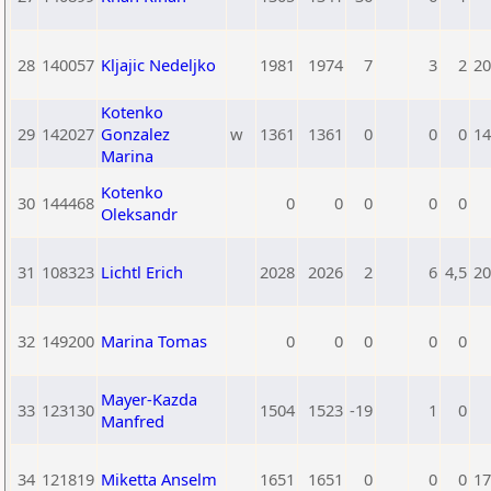
28
140057
Kljajic Nedeljko
1981
1974
7
3
2
20
Kotenko
29
142027
Gonzalez
w
1361
1361
0
0
0
14
Marina
Kotenko
30
144468
0
0
0
0
0
Oleksandr
31
108323
Lichtl Erich
2028
2026
2
6
4,5
20
32
149200
Marina Tomas
0
0
0
0
0
Mayer-Kazda
33
123130
1504
1523
-19
1
0
Manfred
34
121819
Miketta Anselm
1651
1651
0
0
0
17