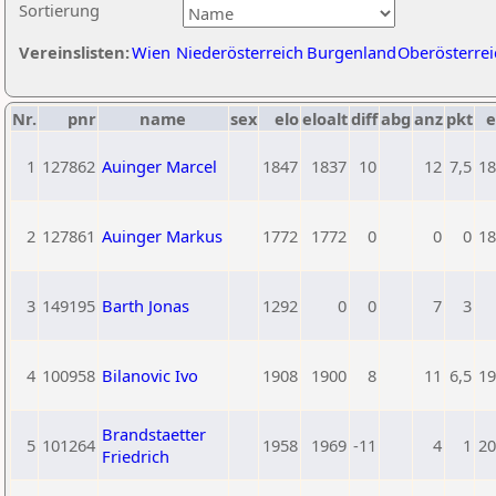
Sortierung
Vereinslisten:
Wien
Niederösterreich
Burgenland
Oberösterrei
Nr.
pnr
name
sex
elo
eloalt
diff
abg
anz
pkt
e
1
127862
Auinger Marcel
1847
1837
10
12
7,5
18
2
127861
Auinger Markus
1772
1772
0
0
0
18
3
149195
Barth Jonas
1292
0
0
7
3
4
100958
Bilanovic Ivo
1908
1900
8
11
6,5
19
Brandstaetter
5
101264
1958
1969
-11
4
1
20
Friedrich