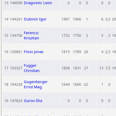
13
146098
Dragicevic Leon
0
0
0
0
0
14
144261
Dubinin Igor
1967
1966
1
6
3,5
20
Ferenczi
15
134758
1752
1750
2
5
2
18
Krisztian
16
126861
Floss Jonas
1815
1789
26
4
2,5
18
Fugger
17
103327
1858
1831
27
13
7,5
19
Christian
Gugenberger
18
104228
1644
1666
-22
1
0
Ernst Mag.
19
147824
Gurov Illia
0
0
0
0
0