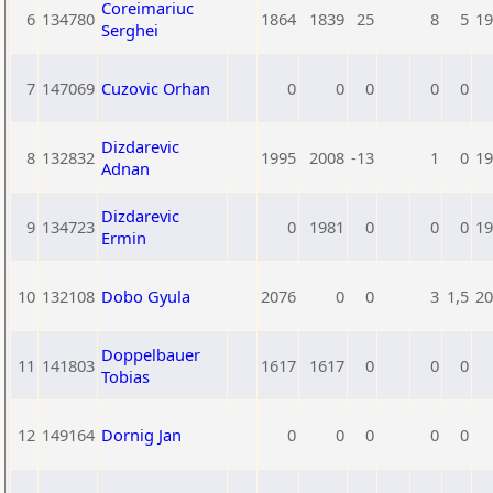
Coreimariuc
6
134780
1864
1839
25
8
5
19
Serghei
7
147069
Cuzovic Orhan
0
0
0
0
0
Dizdarevic
8
132832
1995
2008
-13
1
0
19
Adnan
Dizdarevic
9
134723
0
1981
0
0
0
19
Ermin
10
132108
Dobo Gyula
2076
0
0
3
1,5
20
Doppelbauer
11
141803
1617
1617
0
0
0
Tobias
12
149164
Dornig Jan
0
0
0
0
0