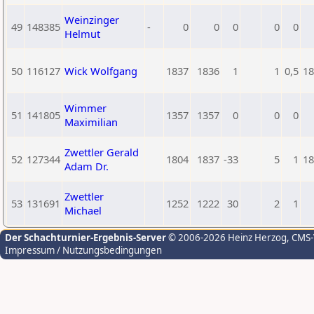
Weinzinger
49
148385
-
0
0
0
0
0
Helmut
50
116127
Wick Wolfgang
1837
1836
1
1
0,5
18
Wimmer
51
141805
1357
1357
0
0
0
Maximilian
Zwettler Gerald
52
127344
1804
1837
-33
5
1
18
Adam Dr.
Zwettler
53
131691
1252
1222
30
2
1
Michael
Der Schachturnier-Ergebnis-Server
© 2006-2026 Heinz Herzog
, CMS
Impressum / Nutzungsbedingungen