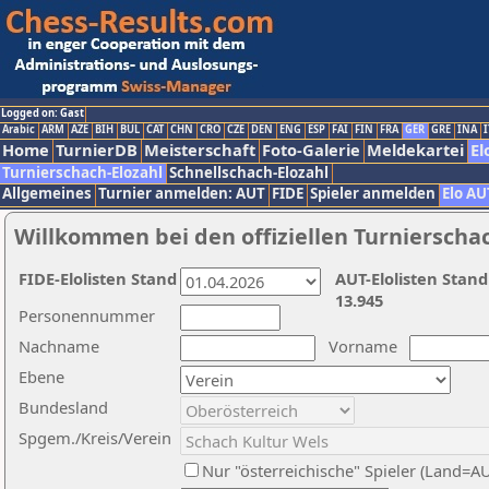
Logged on: Gast
Arabic
ARM
AZE
BIH
BUL
CAT
CHN
CRO
CZE
DEN
ENG
ESP
FAI
FIN
FRA
GER
GRE
INA
I
Home
TurnierDB
Meisterschaft
Foto-Galerie
Meldekartei
El
Turnierschach-Elozahl
Schnellschach-Elozahl
Allgemeines
Turnier anmelden: AUT
FIDE
Spieler anmelden
Elo AU
Willkommen bei den offiziellen Turnierscha
FIDE-Elolisten Stand
AUT-Elolisten Stand
13.945
Personennummer
Nachname
Vorname
Ebene
Bundesland
Spgem./Kreis/Verein
Nur "österreichische" Spieler (Land=A