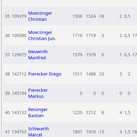
Moerzinger
35
109379
1506
1524
-18
2
0,5
Christian
Moerzinger
36
109380
1716
1719
-3
2
0,5
17
Christian Jun.
Neuwirth
37
129675
1579
1579
0
1
0,5
17
Manfred
38
142712
Pierecker Diego
1511
1488
23
5
2
Pierecker
39
145194
0
0
0
0
0
Markus
Reisinger
40
143132
1220
1212
8
4
1,5
Bastian
Schiwarth
41
134753
1897
1910
-13
4
1,5
18
Marcel