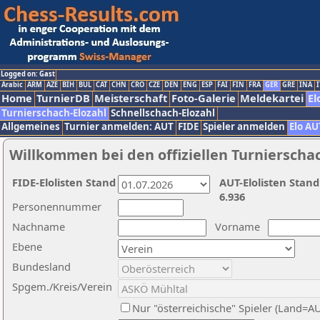
Logged on: Gast
Arabic
ARM
AZE
BIH
BUL
CAT
CHN
CRO
CZE
DEN
ENG
ESP
FAI
FIN
FRA
GER
GRE
INA
I
Home
TurnierDB
Meisterschaft
Foto-Galerie
Meldekartei
El
Turnierschach-Elozahl
Schnellschach-Elozahl
Allgemeines
Turnier anmelden: AUT
FIDE
Spieler anmelden
Elo AU
Willkommen bei den offiziellen Turnierscha
FIDE-Elolisten Stand
AUT-Elolisten Stand
6.936
Personennummer
Nachname
Vorname
Ebene
Bundesland
Spgem./Kreis/Verein
Nur "österreichische" Spieler (Land=A