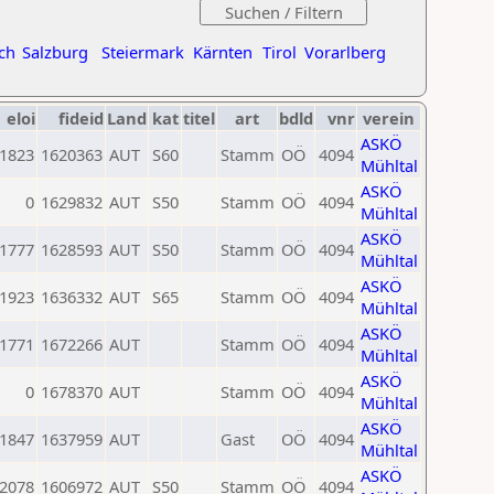
ch
Salzburg
Steiermark
Kärnten
Tirol
Vorarlberg
eloi
fideid
Land
kat
titel
art
bdld
vnr
verein
ASKÖ
1823
1620363
AUT
S60
Stamm
OÖ
4094
Mühltal
ASKÖ
0
1629832
AUT
S50
Stamm
OÖ
4094
Mühltal
ASKÖ
1777
1628593
AUT
S50
Stamm
OÖ
4094
Mühltal
ASKÖ
1923
1636332
AUT
S65
Stamm
OÖ
4094
Mühltal
ASKÖ
1771
1672266
AUT
Stamm
OÖ
4094
Mühltal
ASKÖ
0
1678370
AUT
Stamm
OÖ
4094
Mühltal
ASKÖ
1847
1637959
AUT
Gast
OÖ
4094
Mühltal
ASKÖ
2078
1606972
AUT
S50
Stamm
OÖ
4094