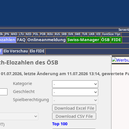
Servert
TA
JPN
MKD
LTU
NED
POL
POR
ROU
RUS
SRB
SVK
SWE
TUR
UKR
VIE
FontSize:11pt
ozahlen
FAQ
Onlineanmeldung
Swiss-Manager
ÖSB
FIDE
T
Elo Vorschau
Elo FIDE
ch-Elozahlen des ÖSB
 01.07.2026, letzte Änderung am 11.07.2026 13:14, gewertete P
Kategorie
Geschlecht
Spielberechtigung
Top 100
UT)