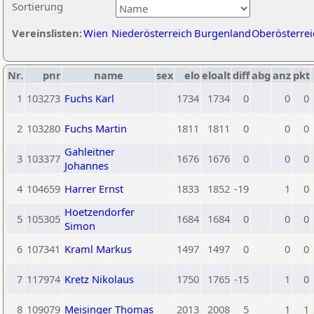
Sortierung
Vereinslisten:
Wien
Niederösterreich
Burgenland
Oberösterrei
Nr.
pnr
name
sex
elo
eloalt
diff
abg
anz
pkt
1
103273
Fuchs Karl
1734
1734
0
0
0
2
103280
Fuchs Martin
1811
1811
0
0
0
Gahleitner
3
103377
1676
1676
0
0
0
Johannes
4
104659
Harrer Ernst
1833
1852
-19
1
0
Hoetzendorfer
5
105305
1684
1684
0
0
0
Simon
6
107341
Kraml Markus
1497
1497
0
0
0
7
117974
Kretz Nikolaus
1750
1765
-15
1
0
8
109079
Meisinger Thomas
2013
2008
5
1
1