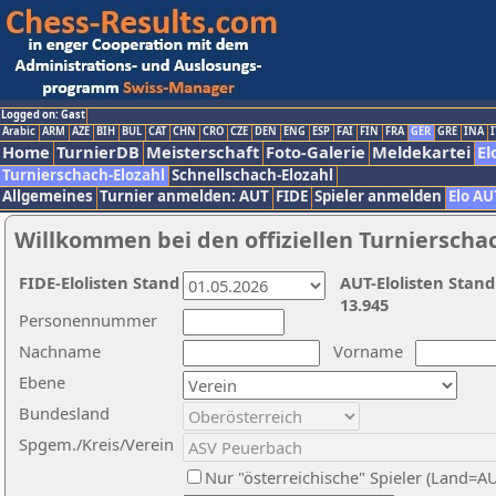
Logged on: Gast
Arabic
ARM
AZE
BIH
BUL
CAT
CHN
CRO
CZE
DEN
ENG
ESP
FAI
FIN
FRA
GER
GRE
INA
I
Home
TurnierDB
Meisterschaft
Foto-Galerie
Meldekartei
El
Turnierschach-Elozahl
Schnellschach-Elozahl
Allgemeines
Turnier anmelden: AUT
FIDE
Spieler anmelden
Elo AU
Willkommen bei den offiziellen Turnierscha
FIDE-Elolisten Stand
AUT-Elolisten Stand
13.945
Personennummer
Nachname
Vorname
Ebene
Bundesland
Spgem./Kreis/Verein
Nur "österreichische" Spieler (Land=A