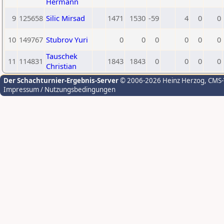
Hermann
9
125658
Silic Mirsad
1471
1530
-59
4
0
0
10
149767
Stubrov Yuri
0
0
0
0
0
0
Tauschek
11
114831
1843
1843
0
0
0
0
Christian
Der Schachturnier-Ergebnis-Server
© 2006-2026 Heinz Herzog
, CMS
Impressum / Nutzungsbedingungen