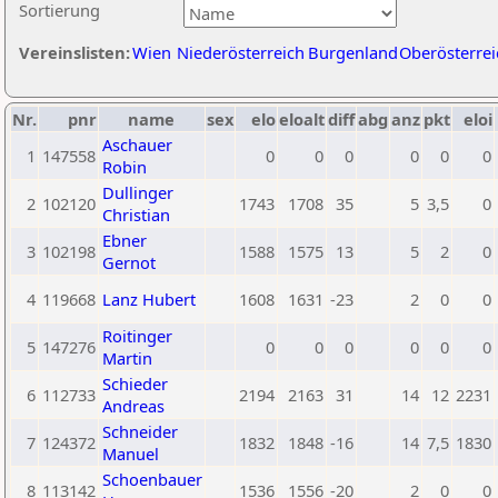
Sortierung
Vereinslisten:
Wien
Niederösterreich
Burgenland
Oberösterrei
Nr.
pnr
name
sex
elo
eloalt
diff
abg
anz
pkt
eloi
Aschauer
1
147558
0
0
0
0
0
0
Robin
Dullinger
2
102120
1743
1708
35
5
3,5
0
Christian
Ebner
3
102198
1588
1575
13
5
2
0
Gernot
4
119668
Lanz Hubert
1608
1631
-23
2
0
0
Roitinger
5
147276
0
0
0
0
0
0
Martin
Schieder
6
112733
2194
2163
31
14
12
2231
Andreas
Schneider
7
124372
1832
1848
-16
14
7,5
1830
Manuel
Schoenbauer
8
113142
1536
1556
-20
2
0
0